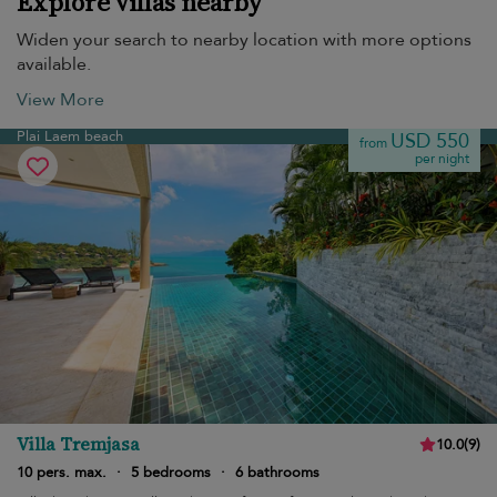
Explore villas nearby
Widen your search to nearby location with more options
available.
View More
Plai Laem beach
USD 550
from
per night
Villa Tremjasa
10.0
(
9
)
10 pers. max.
·
5 bedrooms
·
6 bathrooms