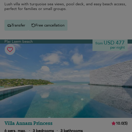
Lush villa with turquoise sea views, pool deck, and easy beach access,
perfect for families or small groups.
Transfer
Free cancellation
Plai Laem beach
USD 477
from
per night
Villa Annam Princess
10.0
(
5
)
6 pers. max.
·
3 bedrooms
·
3 bathrooms