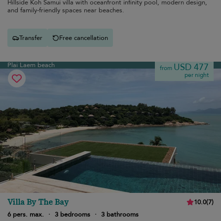
Hillside Koh Samui villa with oceanfront infinity pool, modern design,
and family-friendly spaces near beaches.
Transfer
Free cancellation
Plai Laem beach
USD 477
from
per night
Villa By The Bay
10.0
(
7
)
6 pers. max.
·
3 bedrooms
·
3 bathrooms