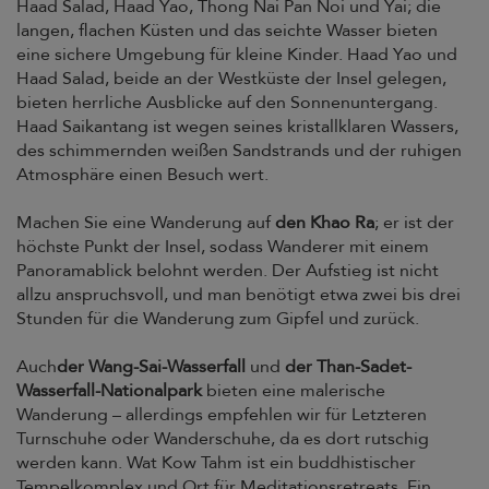
Haad Salad, Haad Yao, Thong Nai Pan Noi und Yai; die
langen, flachen Küsten und das seichte Wasser bieten
eine sichere Umgebung für kleine Kinder. Haad Yao und
Haad Salad, beide an der Westküste der Insel gelegen,
bieten herrliche Ausblicke auf den Sonnenuntergang.
Haad Saikantang ist wegen seines kristallklaren Wassers,
des schimmernden weißen Sandstrands und der ruhigen
Atmosphäre einen Besuch wert.
Machen Sie eine Wanderung auf
den Khao Ra
; er ist der
höchste Punkt der Insel, sodass Wanderer mit einem
Panoramablick belohnt werden. Der Aufstieg ist nicht
allzu anspruchsvoll, und man benötigt etwa zwei bis drei
Stunden für die Wanderung zum Gipfel und zurück.
Auch
der Wang-Sai-Wasserfall
und
der Than-Sadet-
Wasserfall-Nationalpark
bieten eine malerische
Wanderung – allerdings empfehlen wir für Letzteren
Turnschuhe oder Wanderschuhe, da es dort rutschig
werden kann. Wat Kow Tahm ist ein buddhistischer
Tempelkomplex und Ort für Meditationsretreats. Ein