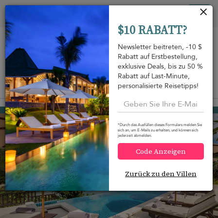
Cookie-Einstellungen
Tog
$10 RABATT?
nav
Newsletter beitreten, -10 $
Rabatt auf Erstbestellung,
exklusive Deals, bis zu 50 %
Rabatt auf Last-Minute,
personalisierte Reisetipps!
Auf der Karte anzeigen
m
Koh Pha Ngan
681 USD
von
pro Nacht
*Durch das Ausfüllen dieses Formulars melden Sie
15-Rabatt
sich an, um E-Mails zu erhalten, und können sich
jederzeit abmelden.
Code Anzeigen
Zurück zu den Villen