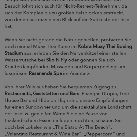
Besuch lohnt sich auch für Nicht-Retreat-Teilnehmer, da
sich der Komplex bis zu großen Felsblöcken erstreckt,
von denen aus man einen Blick auf die Südküste der Insel
hat.
Wenn Sie nicht gerade die Natur genießen, probieren Sie
doch einmal Muay-Thai-Kurse im
Kobra Muay Thai Boxing
Stadium
aus, erleben Sie den Nervenkitzel einer steilen
Wasserrutsche bei
Slip N Fly
oder gönnen Sie sich
Kräuterdampfbäder, Massagen und Körperpeelings im
luxuriösen
Rasananda Spa
im Anantara.
Von Ihrer Villa aus haben Sie bequemen Zugang zu
Restaurants, Gaststätten und Bars
. Phangan Utopia, Tree
House Bar und Hide on High sind unsere Empfehlungen
für einen Sundowner und um die spektakuläre Landschaft
der Insel zu genießen.Wenn Sie eine Pause von
thailändischem Essen einlegen möchten, schauen Sie
doch bei Lokalen wie „The Bistro At The Beach“,
„Valentino Restaurant & Wine Bar“, „Peppercorn“ und