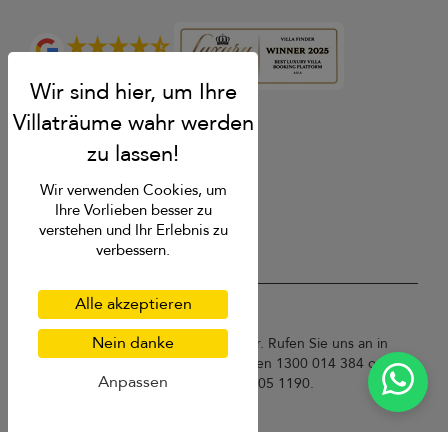
4.9
Bewertung
Wir verwenden Cookies, um
Ihre Vorlieben besser zu
verstehen und Ihr Erlebnis zu
verbessern.
Alle akzeptieren
USD $
de Deutsch
Nein danke
Copyright © 2026 Samui Villa Finder. Rufen Sie uns an in
Thailand +66 60 003 5911 / Australien 1300 014 384 oder
Anpassen
+61 2 9191 7419 / Singapur +65 3105 1190.
Nutzungsbedingungen
Datenschutzbestimmungen