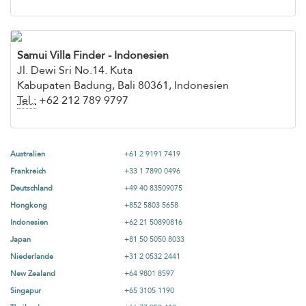
Samui Villa Finder - Indonesien
Jl. Dewi Sri No.14. Kuta
Kabupaten Badung, Bali 80361, Indonesien
Tel.:
+62 212 789 9797
Australien
+61 2 9191 7419
Frankreich
+33 1 7890 0496
Deutschland
+49 40 83509075
Hongkong
+852 5803 5658
Indonesien
+62 21 50890816
Japan
+81 50 5050 8033
Niederlande
+31 2 0532 2441
New Zealand
+64 9801 8597
Singapur
+65 3105 1190