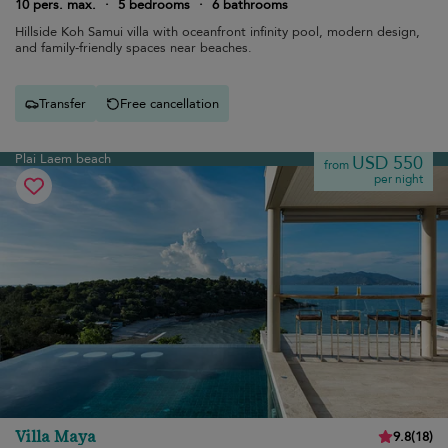
10 pers. max.
·
5 bedrooms
·
6 bathrooms
Hillside Koh Samui villa with oceanfront infinity pool, modern design,
and family-friendly spaces near beaches.
Transfer
Free cancellation
Plai Laem beach
USD 550
from
per night
Villa Maya
9.8
(
18
)