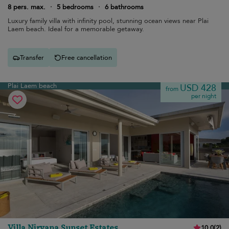
8 pers. max.
·
5 bedrooms
·
6 bathrooms
Luxury family villa with infinity pool, stunning ocean views near Plai
Laem beach. Ideal for a memorable getaway.
Transfer
Free cancellation
Plai Laem beach
USD 428
from
per night
Villa Nirvana Sunset Estates
10.0
(
2
)