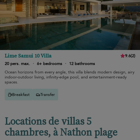
Lime Samui 10 Villa
9.6
(
2
)
20 pers. max.
·
6+ bedrooms
·
12 bathrooms
Ocean horizons from every angle, this villa blends modern design, airy
indoor-outdoor living, infinity-edge pool, and entertainment-ready
spaces.
Breakfast
Transfer
Locations de villas 5
chambres, à Nathon plage