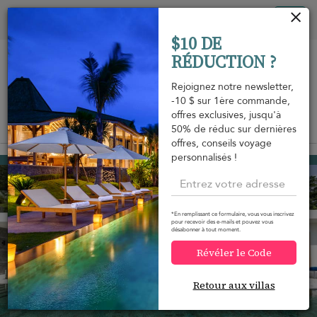
Vos paramètres de cookies
Tog
$10 DE
nav
RÉDUCTION ?
Rejoignez notre newsletter,
-10 $ sur 1ère commande,
offres exclusives, jusqu'à
Vue sur la carte
50% de réduc sur dernières
m
offres, conseils voyage
personnalisés !
Nathon beach
1 113 USD
à partir de
par nuit
Réduction -10%
*En remplissant ce formulaire, vous vous inscrivez
pour recevoir des e-mails et pouvez vous
désabonner à tout moment.
Révéler le Code
Retour aux villas