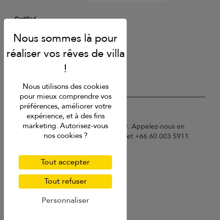
Nous utilisons des cookies
pour mieux comprendre vos
préférences, améliorer votre
USD $
fr Français
expérience, et à des fins
marketing. Autorisez-vous
Copyright © 2026 Samui Villa Finder. Appelez-nous en
nos cookies ?
France au 01 78 90 04 96 ou à Phuket +66 60 003 5911.
Conditions d'utilisation
Politique de confidentialité
Tout accepter
Cookies
Plan du site
Tout refuser
Personnaliser