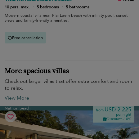
10 pers. max.
·
5 bedrooms
·
5 bathrooms
Modern coastal villa near Plai Laem beach with infinity pool, sunset
views and family-friendly amenities.
Free cancellation
More spacious villas
Check out larger villas that offer extra comfort and room
to relax.
View More
Nathon beach
USD 2,225
from
per night
Discount -10%