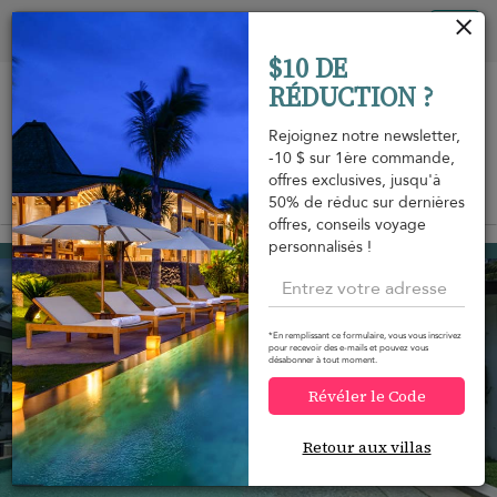
Vos paramètres de cookies
Tog
$10 DE
nav
RÉDUCTION ?
Rejoignez notre newsletter,
-10 $ sur 1ère commande,
offres exclusives, jusqu'à
Vue sur la carte
50% de réduc sur dernières
m
offres, conseils voyage
personnalisés !
Taling Ngam beach
1 063 USD
à partir de
par nuit
*En remplissant ce formulaire, vous vous inscrivez
pour recevoir des e-mails et pouvez vous
désabonner à tout moment.
Révéler le Code
Retour aux villas