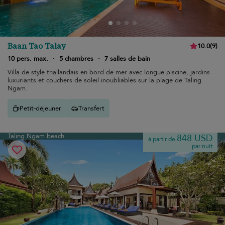
Baan Tao Talay
10.0
(
9
)
10 pers. max.
·
5 chambres
·
7 salles de bain
Villa de style thaïlandais en bord de mer avec longue piscine, jardins
luxuriants et couchers de soleil inoubliables sur la plage de Taling
Ngam.
Petit-déjeuner
Transfert
Taling Ngam beach
848 USD
à partir de
par nuit