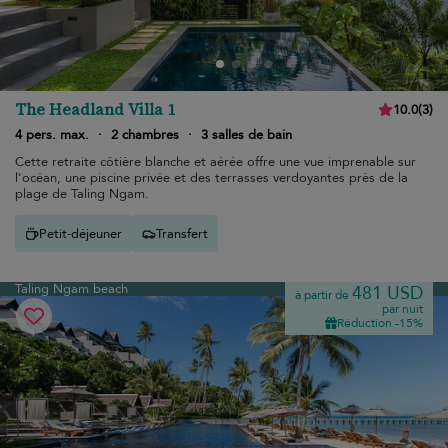
The Headland Villa 1
10.0
(
3
)
4 pers. max.
·
2 chambres
·
3 salles de bain
Cette retraite côtière blanche et aérée offre une vue imprenable sur
l'océan, une piscine privée et des terrasses verdoyantes près de la
plage de Taling Ngam.
Petit-déjeuner
Transfert
Taling Ngam beach
481 USD
à partir de
par nuit
Réduction -15%