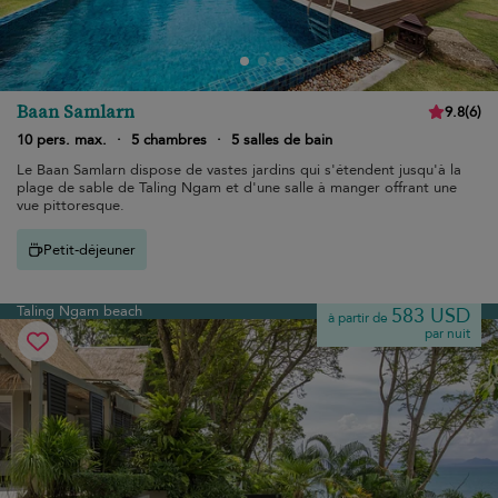
Baan Samlarn
9.8
(
6
)
10 pers. max.
·
5 chambres
·
5 salles de bain
Le Baan Samlarn dispose de vastes jardins qui s'étendent jusqu'à la
plage de sable de Taling Ngam et d'une salle à manger offrant une
vue pittoresque.
Petit-déjeuner
Taling Ngam beach
583 USD
à partir de
par nuit