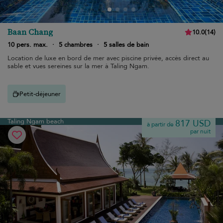
Baan Chang
10.0
(
14
)
10 pers. max.
·
5 chambres
·
5 salles de bain
Location de luxe en bord de mer avec piscine privée, accès direct au
sable et vues sereines sur la mer à Taling Ngam.
Petit-déjeuner
Taling Ngam beach
817 USD
à partir de
par nuit