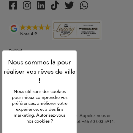
Note
4.9
Nous utilisons des cookies
pour mieux comprendre vos
préférences, améliorer votre
USD $
fr Français
expérience, et à des fins
marketing. Autorisez-vous
Copyright © 2026 Samui Villa Finder. Appelez-nous en
nos cookies ?
France au 01 78 90 04 96 ou à Phuket +66 60 003 5911.
Conditions d'utilisation