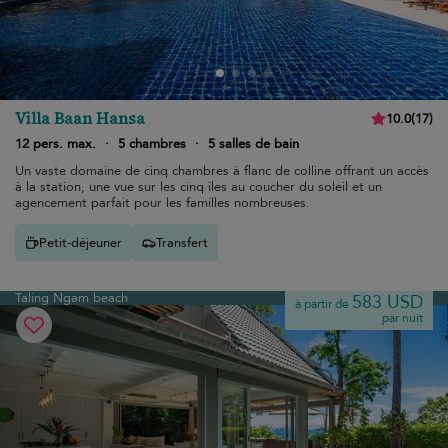
Villa Baan Hansa
10.0
(
17
)
12 pers. max.
·
5 chambres
·
5 salles de bain
Un vaste domaine de cinq chambres à flanc de colline offrant un accès
à la station, une vue sur les cinq îles au coucher du soleil et un
agencement parfait pour les familles nombreuses.
Petit-déjeuner
Transfert
Taling Ngam beach
583 USD
à partir de
par nuit