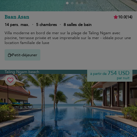
Baan Asan
10.0
(
14
)
14 pers. max.
·
5 chambres
·
8 salles de bain
Villa moderne en bord de mer sur la plage de Taling Ngam avec
piscine, terrasse privée et vue imprenable sur la mer - idéale pour une
location familiale de luxe
Petit-déjeuner
Taling Ngam beach
754 USD
à partir de
par nuit