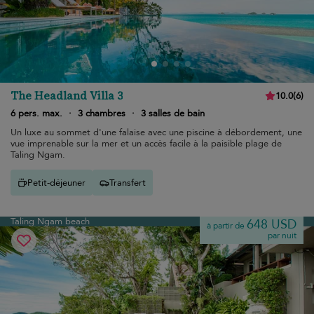
The Headland Villa 3
10.0
(
6
)
6 pers. max.
·
3 chambres
·
3 salles de bain
Un luxe au sommet d'une falaise avec une piscine à débordement, une
vue imprenable sur la mer et un accès facile à la paisible plage de
Taling Ngam.
Petit-déjeuner
Transfert
Taling Ngam beach
648 USD
à partir de
par nuit