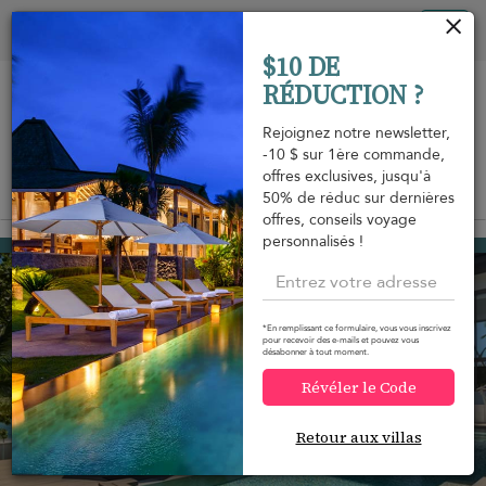
Vos paramètres de cookies
Tog
$10 DE
nav
RÉDUCTION ?
Rejoignez notre newsletter,
-10 $ sur 1ère commande,
offres exclusives, jusqu'à
Vue sur la carte
50% de réduc sur dernières
m
offres, conseils voyage
personnalisés !
Thong Krut beach
776 USD
à partir de
par nuit
Réduction -15%
*En remplissant ce formulaire, vous vous inscrivez
pour recevoir des e-mails et pouvez vous
désabonner à tout moment.
Révéler le Code
Retour aux villas