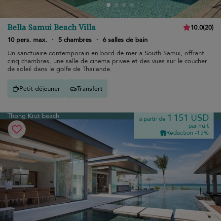
Bella Samui Beach Villa
10.0
(
20
)
10 pers. max.
·
5 chambres
·
6 salles de bain
Un sanctuaire contemporain en bord de mer à South Samui, offrant
cinq chambres, une salle de cinéma privée et des vues sur le coucher
de soleil dans le golfe de Thaïlande.
Petit-déjeuner
Transfert
Thong Krut beach
1 151 USD
à partir de
par nuit
Réduction -15%