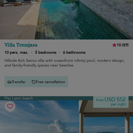
Villa Tremjasa
10.0
(
9
)
10 pers. max.
·
5 bedrooms
·
6 bathrooms
Hillside Koh Samui villa with oceanfront infinity pool, modern design,
and family-friendly spaces near beaches.
Transfer
Free cancellation
Plai Laem beach
USD 552
from
per night