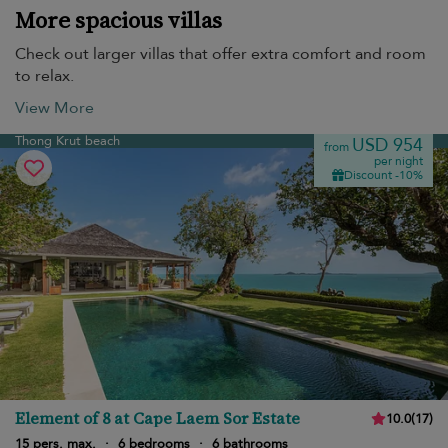
More spacious villas
Check out larger villas that offer extra comfort and room
to relax.
View More
Thong Krut beach
USD 954
from
per night
Discount -10%
Element of 8 at Cape Laem Sor Estate
10.0
(
17
)
15 pers. max.
·
6 bedrooms
·
6 bathrooms