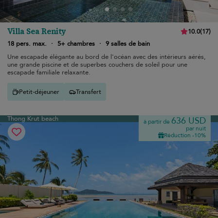
Villa Sea Renity
10.0
(
17
)
18 pers. max.
·
5+ chambres
·
9 salles de bain
Une escapade élégante au bord de l'océan avec des intérieurs aérés,
une grande piscine et de superbes couchers de soleil pour une
escapade familiale relaxante.
Petit-déjeuner
Transfert
Thong Krut beach
636 USD
à partir de
par nuit
Réduction -10%