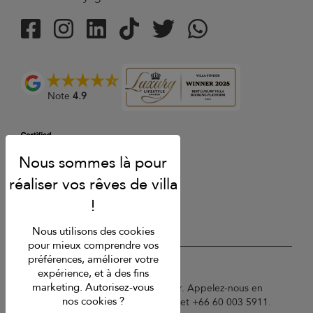
Note
4.9
Nous utilisons des cookies
pour mieux comprendre vos
préférences, améliorer votre
USD $
fr Français
expérience, et à des fins
marketing. Autorisez-vous
Copyright © 2026 Samui Villa Finder. Appelez-nous en
nos cookies ?
France au 01 78 90 04 96 ou à Phuket +66 60 003 5911.