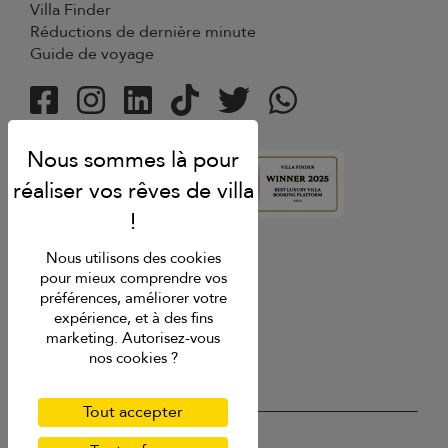
Villa Finder
Réductions de dernière minute
Guide de voyage
Note
4.9
Nous utilisons des cookies
pour mieux comprendre vos
préférences, améliorer votre
expérience, et à des fins
marketing. Autorisez-vous
nos cookies ?
Tout accepter
USD $
fr Français