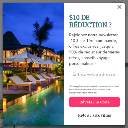
Vos paramètres de cookies
Tog
$10 DE
nav
RÉDUCTION ?
Rejoignez notre newsletter,
-10 $ sur 1ère commande,
offres exclusives, jusqu'à
Vue sur la carte
50% de réduc sur dernières
m
offres, conseils voyage
personnalisés !
Mae Nam beach
297 USD
à partir de
par nuit
Réduction -10%
*En remplissant ce formulaire, vous vous inscrivez
pour recevoir des e-mails et pouvez vous
désabonner à tout moment.
Révéler le Code
Retour aux villas