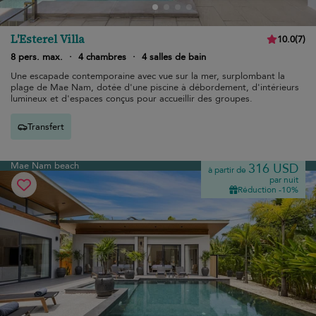
L'Esterel Villa
10.0
(
7
)
8 pers. max.
·
4 chambres
·
4 salles de bain
Une escapade contemporaine avec vue sur la mer, surplombant la
plage de Mae Nam, dotée d'une piscine à débordement, d'intérieurs
lumineux et d'espaces conçus pour accueillir des groupes.
Transfert
Mae Nam beach
316 USD
à partir de
par nuit
Réduction -10%