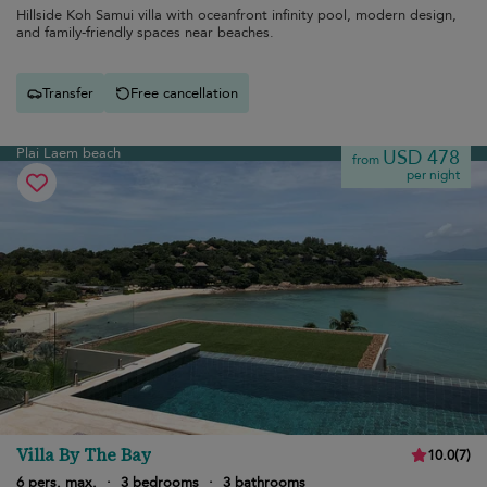
Hillside Koh Samui villa with oceanfront infinity pool, modern design,
and family-friendly spaces near beaches.
Transfer
Free cancellation
Plai Laem beach
USD 478
from
per night
Villa By The Bay
10.0
(
7
)
6 pers. max.
·
3 bedrooms
·
3 bathrooms