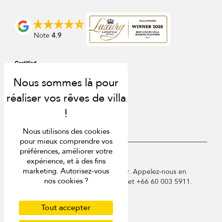
Note
4.9
Nous utilisons des cookies
pour mieux comprendre vos
préférences, améliorer votre
USD $
fr Français
expérience, et à des fins
marketing. Autorisez-vous
Copyright © 2026 Samui Villa Finder. Appelez-nous en
nos cookies ?
France au 01 78 90 04 96 ou à Phuket +66 60 003 5911.
Conditions d'utilisation
Politique de confidentialité
Tout accepter
Cookies