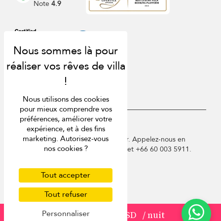
Note
4.9
Nous utilisons des cookies
pour mieux comprendre vos
préférences, améliorer votre
USD $
fr Français
expérience, et à des fins
marketing. Autorisez-vous
Copyright © 2026 Samui Villa Finder. Appelez-nous en
nos cookies ?
France au 01 78 90 04 96 ou à Phuket +66 60 003 5911.
Conditions d'utilisation
Politique de confidentialité
Tout accepter
Cookies
Plan du site
Tout refuser
Personnaliser
à partir de
478 USD
/ nuit