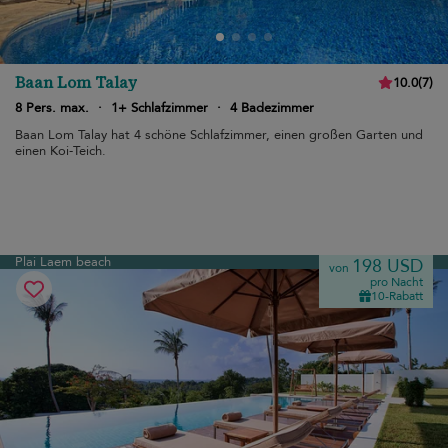
Baan Lom Talay
10.0
(
7
)
8 Pers. max.
·
1+ Schlafzimmer
·
4 Badezimmer
Baan Lom Talay hat 4 schöne Schlafzimmer, einen großen Garten und
einen Koi-Teich.
Plai Laem beach
198 USD
von
pro Nacht
10-Rabatt