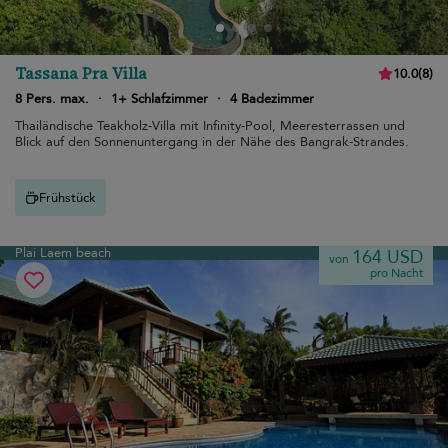
Tassana Pra Villa
10.0
(
8
)
8 Pers. max.
·
1+ Schlafzimmer
·
4 Badezimmer
Thailändische Teakholz-Villa mit Infinity-Pool, Meeresterrassen und
Blick auf den Sonnenuntergang in der Nähe des Bangrak-Strandes.
Frühstück
Plai Laem beach
164 USD
von
pro Nacht