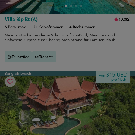
Villa Sip Et (A)
10.0
(
2
)
6 Pers. max.
·
1+ Schlafzimmer
·
4 Badezimmer
Minimalistische, moderne Villa mit Infinity-Pool, Meerblick und
einfachem Zugang zum Choeng Mon Strand für Familienurlaub.
Frühstück
Transfer
Bangrak beach
315 USD
von
pro Nacht