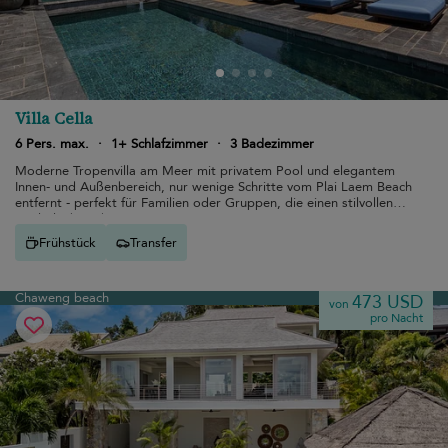
Villa Cella
6 Pers. max.
·
1+ Schlafzimmer
·
3 Badezimmer
Moderne Tropenvilla am Meer mit privatem Pool und elegantem
Innen- und Außenbereich, nur wenige Schritte vom Plai Laem Beach
entfernt - perfekt für Familien oder Gruppen, die einen stilvollen
Inselurlaub suchen.
Frühstück
Transfer
Chaweng beach
473 USD
von
pro Nacht