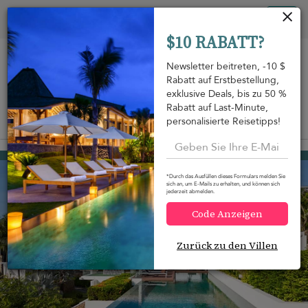
Cookie-Einstellungen
Tog
$10 RABATT?
nav
Newsletter beitreten, -10 $
Rabatt auf Erstbestellung,
exklusive Deals, bis zu 50 %
Rabatt auf Last-Minute,
personalisierte Reisetipps!
Auf der Karte anzeigen
m
Choeng Mon beach
756 USD
von
pro Nacht
*Durch das Ausfüllen dieses Formulars melden Sie
20-Rabatt
sich an, um E-Mails zu erhalten, und können sich
jederzeit abmelden.
Code Anzeigen
Zurück zu den Villen