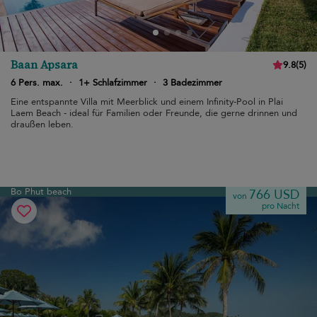
Baan Apsara
9.8
(
5
)
6 Pers. max.
·
1+ Schlafzimmer
·
3 Badezimmer
Eine entspannte Villa mit Meerblick und einem Infinity-Pool in Plai
Laem Beach - ideal für Familien oder Freunde, die gerne drinnen und
draußen leben.
Bo Phut beach
766 USD
von
pro Nacht