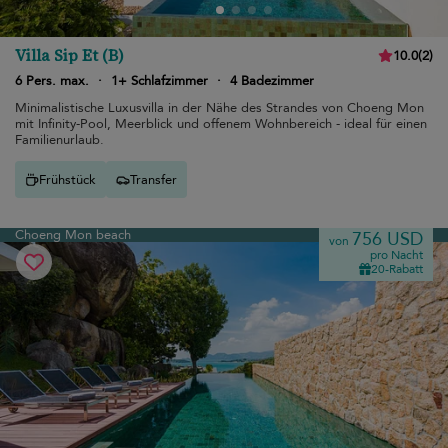
Villa Sip Et (B)
10.0
(
2
)
6 Pers. max.
·
1+ Schlafzimmer
·
4 Badezimmer
Minimalistische Luxusvilla in der Nähe des Strandes von Choeng Mon
mit Infinity-Pool, Meerblick und offenem Wohnbereich - ideal für einen
Familienurlaub.
Frühstück
Transfer
Choeng Mon beach
756 USD
von
pro Nacht
20-Rabatt