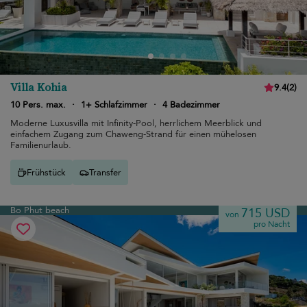
Villa Kohia
9.4
(
2
)
10 Pers. max.
·
1+ Schlafzimmer
·
4 Badezimmer
Moderne Luxusvilla mit Infinity-Pool, herrlichem Meerblick und
einfachem Zugang zum Chaweng-Strand für einen mühelosen
Familienurlaub.
Frühstück
Transfer
Bo Phut beach
715 USD
von
pro Nacht