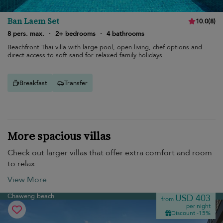
Ban Laem Set
10.0
(
8
)
8 pers. max.
·
2+ bedrooms
·
4 bathrooms
Beachfront Thai villa with large pool, open living, chef options and
direct access to soft sand for relaxed family holidays.
Breakfast
Transfer
More spacious villas
Check out larger villas that offer extra comfort and room
to relax.
View More
Chaweng beach
USD 403
from
per night
Discount -15%