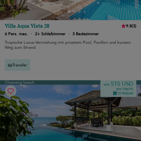
Villa Aqua Vista 28
9.8
(
3
)
6 Pers. max.
·
2+ Schlafzimmer
·
3 Badezimmer
Tropische Luxus-Vermietung mit privatem Pool, Pavillon und kurzem
Weg zum Strand.
Transfer
Chaweng beach
515 USD
von
pro Nacht
10-Rabatt