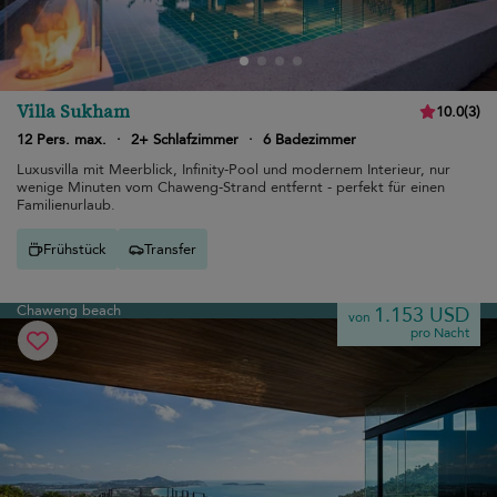
Villa Sukham
10.0
(
3
)
12 Pers. max.
·
2+ Schlafzimmer
·
6 Badezimmer
Luxusvilla mit Meerblick, Infinity-Pool und modernem Interieur, nur
wenige Minuten vom Chaweng-Strand entfernt - perfekt für einen
Familienurlaub.
Frühstück
Transfer
Chaweng beach
1.153 USD
von
pro Nacht