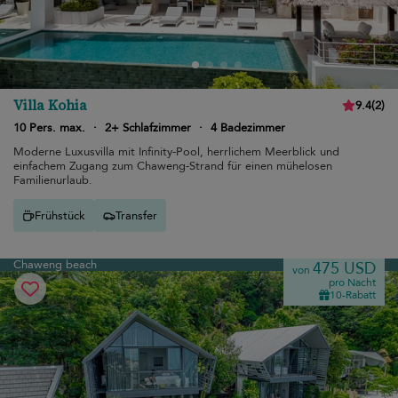
Villa Kohia
9.4
(
2
)
10 Pers. max.
·
2+ Schlafzimmer
·
4 Badezimmer
Moderne Luxusvilla mit Infinity-Pool, herrlichem Meerblick und
einfachem Zugang zum Chaweng-Strand für einen mühelosen
Familienurlaub.
Frühstück
Transfer
Chaweng beach
475 USD
von
pro Nacht
10-Rabatt