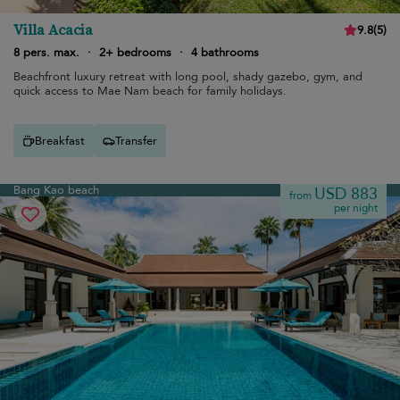
Villa Acacia
9.8
(
5
)
8 pers. max.
·
2+ bedrooms
·
4 bathrooms
Beachfront luxury retreat with long pool, shady gazebo, gym, and
quick access to Mae Nam beach for family holidays.
Breakfast
Transfer
Bang Kao beach
USD 883
from
per night