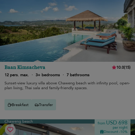
Baan Kimsacheva
10.0
(
15
)
12 pers. max.
·
3+ bedrooms
·
7 bathrooms
Sunset-view luxury villa above Chaweng beach with infinity pool, open-
plan living, Thai sala and family-friendly spaces.
Breakfast
Transfer
Chaweng beach
USD 698
from
per night
Discount -10%