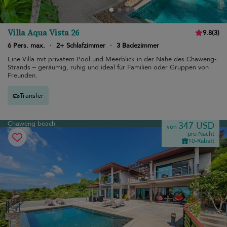
Villa Aqua Vista 26
9.8
(
3
)
6 Pers. max.
·
2+ Schlafzimmer
·
3 Badezimmer
Eine Villa mit privatem Pool und Meerblick in der Nähe des Chaweng-
Strands – geräumig, ruhig und ideal für Familien oder Gruppen von
Freunden.
Transfer
Chaweng beach
347 USD
von
pro Nacht
10-Rabatt