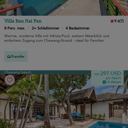
Villa Ban Nai Fan
9.6
(
7
)
8 Pers. max.
·
2+ Schlafzimmer
·
4 Badezimmer
Warme, moderne Villa mit Infinity-Pool, weitem Meerblick und
einfachem Zugang zum Chaweng-Strand - ideal für Familien.
Transfer
Chaweng beach
297 USD
von
pro Nacht
10-Rabatt