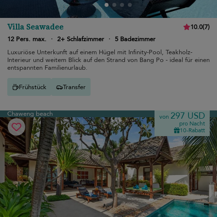
Villa Seawadee
10.0
(
7
)
12 Pers. max.
·
2+ Schlafzimmer
·
5 Badezimmer
Luxuriöse Unterkunft auf einem Hügel mit Infinity-Pool, Teakholz-
Interieur und weitem Blick auf den Strand von Bang Po - ideal für einen
entspannten Familienurlaub.
Frühstück
Transfer
Chaweng beach
297 USD
von
pro Nacht
10-Rabatt