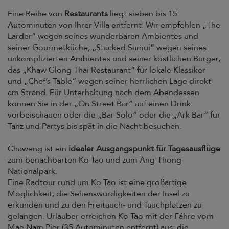
Eine Reihe von
Restaurants
liegt sieben bis 15
Autominuten von Ihrer Villa entfernt. Wir empfehlen „The
Larder“ wegen seines wunderbaren Ambientes und
seiner Gourmetküche, „Stacked Samui“ wegen seines
unkomplizierten Ambientes und seiner köstlichen Burger,
das „Khaw Glong Thai Restaurant“ für lokale Klassiker
und „Chef’s Table“ wegen seiner herrlichen Lage direkt
am Strand. Für Unterhaltung nach dem Abendessen
können Sie in der „On Street Bar“ auf einen Drink
vorbeischauen oder die „Bar Solo“ oder die „Ark Bar“ für
Tanz und Partys bis spät in die Nacht besuchen.
Chaweng ist ein
idealer Ausgangspunkt für Tagesausflüge
zum benachbarten Ko Tao und zum Ang-Thong-
Nationalpark.
Eine Radtour rund um Ko Tao ist eine großartige
Möglichkeit, die Sehenswürdigkeiten der Insel zu
erkunden und zu den Freitauch- und Tauchplätzen zu
gelangen. Urlauber erreichen Ko Tao mit der Fähre vom
Mae Nam Pier (35 Autominuten entfernt) aus; die