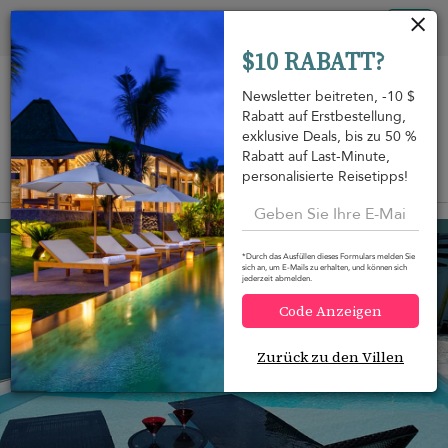
Cookie-Einstellungen
Tog
$10 RABATT?
nav
Newsletter beitreten, -10 $
Rabatt auf Erstbestellung,
exklusive Deals, bis zu 50 %
Rabatt auf Last-Minute,
personalisierte Reisetipps!
Auf der Karte anzeigen
m
Chaweng beach
962 USD
von
pro Nacht
*Durch das Ausfüllen dieses Formulars melden Sie
sich an, um E-Mails zu erhalten, und können sich
jederzeit abmelden.
Code Anzeigen
Zurück zu den Villen