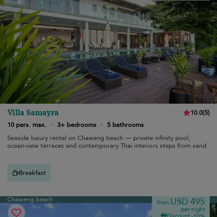
Villa Samayra
10.0
(
5
)
10 pers. max.
·
3+ bedrooms
·
5 bathrooms
Seaside luxury rental on Chaweng beach — private infinity pool,
ocean-view terraces and contemporary Thai interiors steps from sand.
Breakfast
Chaweng beach
USD 495
from
per night
Discount -10%