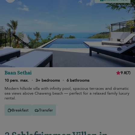
Baan Sethai
9.8
(
7
)
10 pers. max.
·
3+ bedrooms
·
6 bathrooms
Modern hillside villa with infinity pool, spacious terraces and dramatic
sea views above Chaweng beach — perfect for a relaxed family luxury
rental.
Breakfast
Transfer