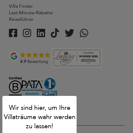
Villa Finder
Last-Minute-Rabatte
Reiseführer
4.9
Bewertung