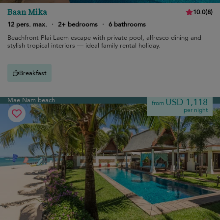
Baan Mika
10.0
(
8
)
12 pers. max.
·
2+ bedrooms
·
6 bathrooms
Beachfront Plai Laem escape with private pool, alfresco dining and
stylish tropical interiors — ideal family rental holiday.
Breakfast
Mae Nam beach
USD 1,118
from
per night