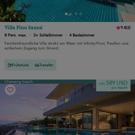
Villa Finu Samui
9.8
(
2
)
8 Pers. max.
·
2+ Schlafzimmer
·
4 Badezimmer
Familienfreundliche Villa direkt am Meer mit Infinity-Pool, Pavillon und
einfachem Zugang zum Strand.
Frühstück
Transfer
Chaweng beach
589 USD
von
pro Nacht