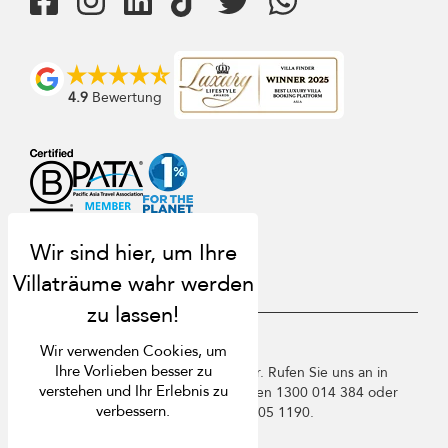
4.9
Bewertung
USD $
de Deutsch
Wir verwenden Cookies, um
Ihre Vorlieben besser zu
Copyright © 2026 Samui Villa Finder. Rufen Sie uns an in
verstehen und Ihr Erlebnis zu
Thailand +66 60 003 5911 / Australien 1300 014 384 oder
verbessern.
+61 2 9191 7419 / Singapur +65 3105 1190.
Nutzungsbedingungen