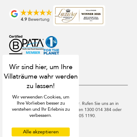
4.9
Bewertung
USD $
de Deutsch
Wir verwenden Cookies, um
Ihre Vorlieben besser zu
Copyright © 2026 Samui Villa Finder. Rufen Sie uns an in
verstehen und Ihr Erlebnis zu
Thailand +66 60 003 5911 / Australien 1300 014 384 oder
verbessern.
+61 2 9191 7419 / Singapur +65 3105 1190.
Nutzungsbedingungen
Datenschutzbestimmungen
Alle akzeptieren