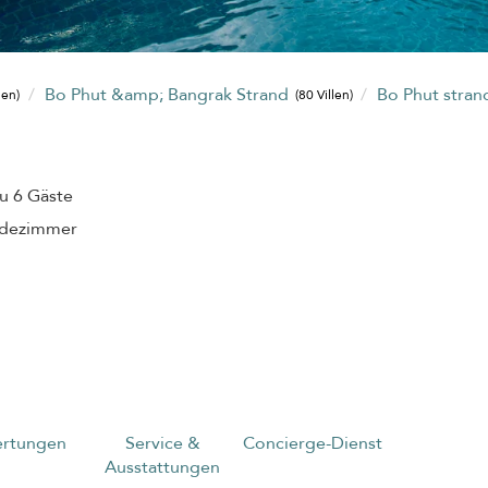
Bo Phut &amp; Bangrak Strand
Bo Phut stra
len)
(80 Villen)
zu 6 Gäste
adezimmer
rtungen
Service &
Concierge-Dienst
Ausstattungen