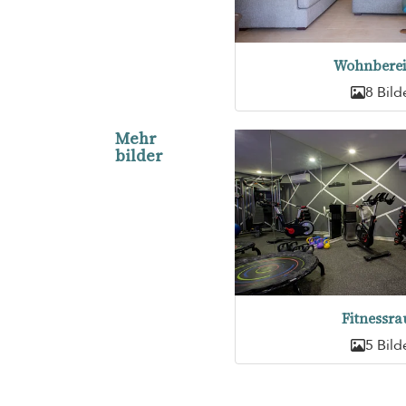
Wohnberei
8 Bild
Mehr
bilder
Fitnessr
5 Bild