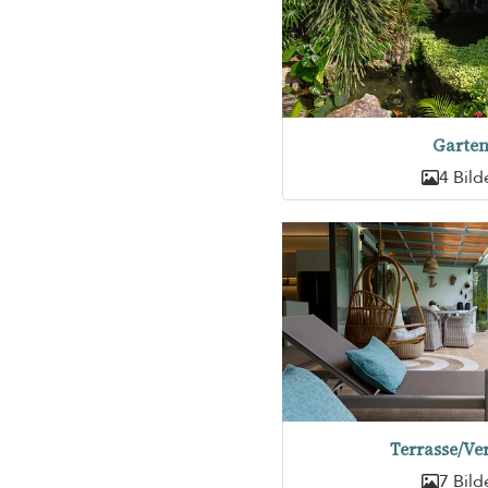
Garte
4 Bild
Terrasse/Ve
7 Bild