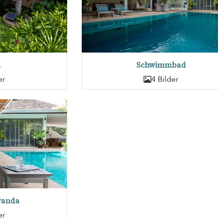
n
Schwimmbad
er
4 Bilder
randa
er