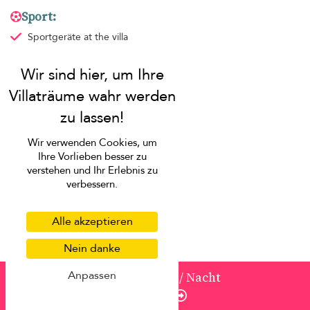
Sport:
Sportgeräte
at the villa
Kajak verfügbar
Unterhaltung:
Satellitenfernsehen
Stereoanlage
Tischtennis
Wir verwenden Cookies, um
Fernseher
Ihre Vorlieben besser zu
verstehen und Ihr Erlebnis zu
Mehr Informationen:
verbessern.
Pers. max.
Personal: 3
Alle akzeptieren
Nein danke
Politik der villa
Anpassen
von
1.413 USD
/ Nacht
Enquire
Hausordnung