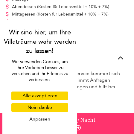
Abendessen
(Kosten für Lebensmittel + 10% + 7%)
Mittagessen
(Kosten für Lebensmittel + 10% + 7%)
Auto steht zur Verfügung
Fahrer
Zusätzliches Bett
(Kontakt)
Concierge-dienst
Wir verwenden Cookies, um
Ihre Vorlieben besser zu
Unser kostenloser Concierge-Service kümmert sich
verstehen und Ihr Erlebnis zu
verbessern.
um die Planung vor der Reise, nimmt Anfragen
während Ihres Aufenthalts entgegen und hilft bei
allem, was dazwischen steckt!
Alle akzeptieren
Babystühle, Kinderbetten, Schnüre
Nein danke
Kinderbetreuung
Anpassen
von
1.318 USD
/ Nacht
Lebensmittelgeschäfte
Enquire
Hausmassage