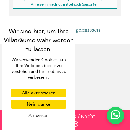
Anreise in niedrig, mittelhoch Saison(en)
Zurück zu den Ergebnissen
Wir verwenden Cookies, um
Ihre Vorlieben besser zu
verstehen und Ihr Erlebnis zu
Entdecken Sie
verbessern.
Über uns
Alle akzeptieren
Kontakt
Häufig gestellte Fragen
Nein danke
Presse
Ihre Villa auflisten
Anpassen
von
1259
819 USD
/ Nacht
Concierge-Dienst
Enquire
Lernen Sie das Team kennen