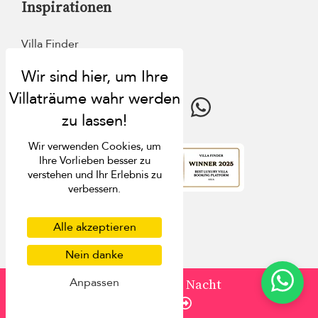
Inspirationen
Villa Finder
Last-Minute-Rabatte
Reiseführer
Wir verwenden Cookies, um
Ihre Vorlieben besser zu
verstehen und Ihr Erlebnis zu
4.9
Bewertung
verbessern.
Alle akzeptieren
Nein danke
Anpassen
von
527 USD
/ Nacht
Enquire