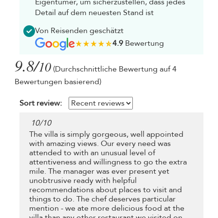
Eigentümer, um sicherzustellen, dass jedes
Detail auf dem neuesten Stand ist
Von Reisenden geschätzt
4.9
Bewertung
9.8/
10
(Durchschnittliche Bewertung auf 4
Bewertungen basierend)
Sort review:
10
/
10
The villa is simply gorgeous, well appointed
with amazing views. Our every need was
attended to with an unusual level of
attentiveness and willingness to go the extra
mile. The manager was ever present yet
unobtrusive ready with helpful
recommendations about places to visit and
things to do. The chef deserves particular
mention - we ate more delicious food at the
villa than any other restaurant we visited on