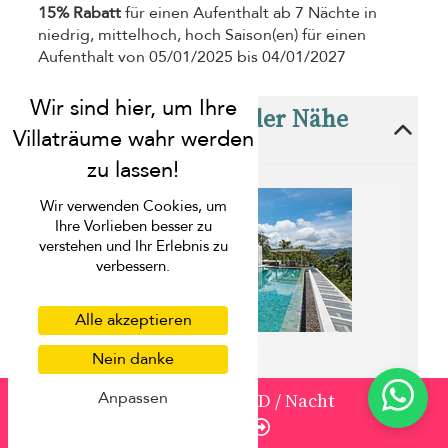
15% Rabatt
für einen Aufenthalt ab 7 Nächte in
niedrig, mittelhoch, hoch Saison(en) für einen
Aufenthalt von 05/01/2025 bis 04/01/2027
Diese Villen sind in der Nähe
von Villa Splash
Wir verwenden Cookies, um
Ihre Vorlieben besser zu
verstehen und Ihr Erlebnis zu
verbessern.
Alle akzeptieren
Nein danke
Anpassen
von
1236
1.113 USD
/ Nacht
Lime Samui 15 Villa
Enquire
Nathon beach - 15 Schlafzimmer
von 3.943 USD pro Nacht