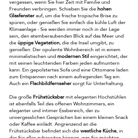
vergessen, wenn Sie hier Zeit mit Familie und
Freunden verbringen. Schieben Sie die
hohen
Glasfenster
auf, um die frische tropische Brise zu
spüren, oder genießen Sie einfach die kühle Luft der
Klimaanlage - Sie werden immer noch in der Lage
sein, den atemberaubenden Blick auf das Meer und
die
üppige Vegetation
, die die Insel umgibt, zu
genießen. Der opulente Wohnbereich ist in einem
minimalistischen und
modernen Stil
eingerichtet, der
mit seinen leuchtenden Farben jeden aufmuntern
kann. Ein gepolstertes Sofa und eine Ottomane laden
zum Entspannen nach einem aufregenden Tag ein.
Auch ein
Flachbildfernseher
sorgt für Unterhaltung.
Die große
Frühstücksbar
mit eleganten Hochstühlen
ist ebenfalls Teil des offenen Wohnzimmers, ein
eleganter und intimer Essbereich, der zu
unvergesslichen Gesprächen bei einem kleinen Snack
oder Kaffee einlädt. Angrenzend an die
Frühstücksbar befindet sich die
westliche Küche
, in
der Sie alles zubereiten können, was Sie möchten,