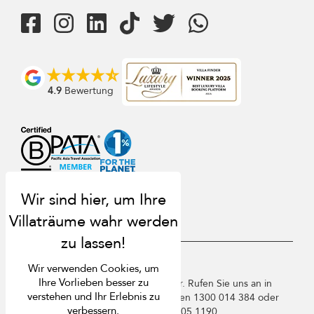
4.9
Bewertung
USD $
de Deutsch
Wir verwenden Cookies, um
Ihre Vorlieben besser zu
Copyright © 2026 Samui Villa Finder. Rufen Sie uns an in
verstehen und Ihr Erlebnis zu
Thailand +66 60 003 5911 / Australien 1300 014 384 oder
verbessern.
+61 2 9191 7419 / Singapur +65 3105 1190.