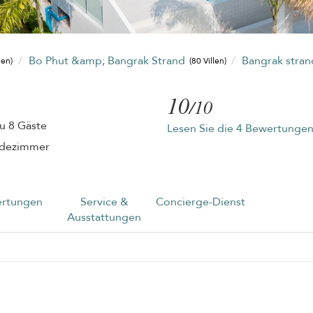
Bo Phut &amp; Bangrak Strand
Bangrak stra
len)
(80 Villen)
10
/10
zu 8 Gäste
Lesen Sie die 4 Bewertunge
adezimmer
rtungen
Service &
Concierge-Dienst
Ausstattungen