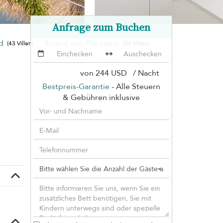
Anfrage zum Buchen
nd
Strand von Plai Laem
(43 Villen)
(33 Villen)
von
244 USD
/ Nacht
Bestpreis-Garantie
- Alle Steuern
n
& Gebühren inklusive