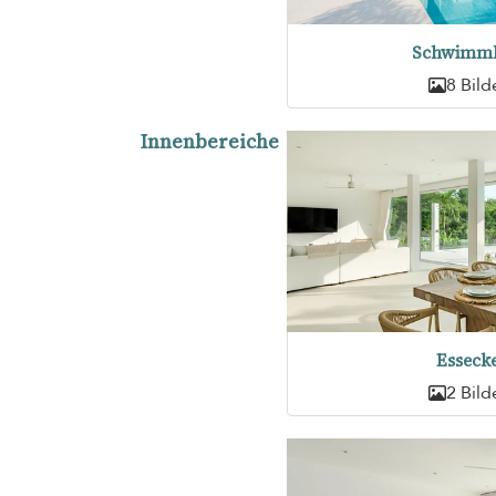
Schwimm
8 Bild
Innenbereiche
Esseck
2 Bild