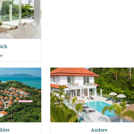
ich
er
lder
Andere