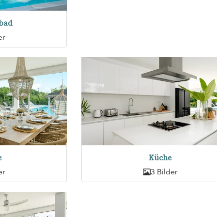
bad
er
e
Küche
er
3 Bilder