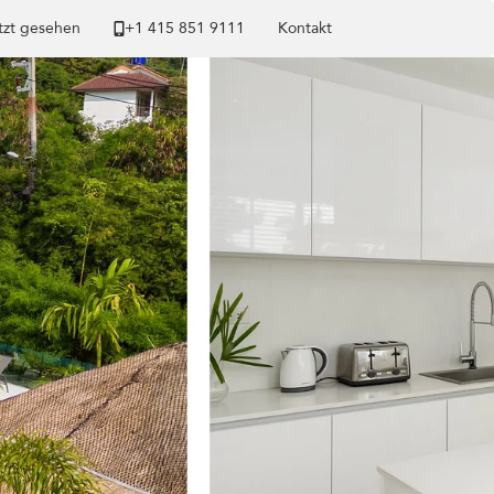
tzt gesehen
+1 ​415 851 9111
Kontakt