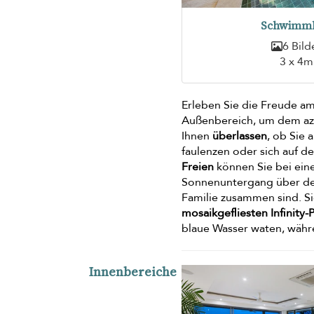
Schwimm
6 Bild
3 x 4m
Erleben Sie die Freude a
Außenbereich, um dem azu
Ihnen
überlassen
, ob Sie 
faulenzen oder sich auf d
Freien
können Sie bei ei
Sonnenuntergang über de
Familie zusammen sind. S
mosaikgefliesten Infinity-
blaue Wasser waten, währe
Innenbereiche