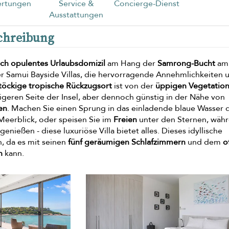
rtungen
Service &
Concierge-Dienst
Ausstattungen
schreibung
ch opulentes Urlaubsdomizil
am Hang der
Samrong-Bucht
am
l der Samui Bayside Villas, die hervorragende Annehmlichkeiten 
töckige tropische Rückzugsort
ist von der
üppigen Vegetatio
igeren Seite der Insel, aber dennoch günstig in der Nähe von
en
. Machen Sie einen Sprung in das einladende blaue Wasser 
eerblick, oder speisen Sie im
Freien
unter den Sternen, wäh
genießen - diese luxuriöse Villa bietet alles. Dieses idyllische
n, da es mit seinen
fünf geräumigen Schlafzimmern
und dem
o
n
kann.