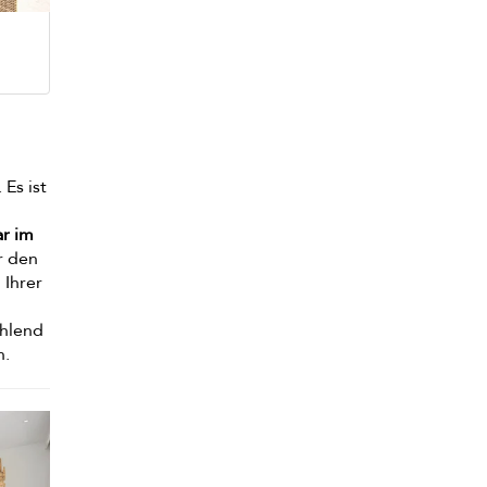
Es ist
ar im
r den
 Ihrer
ahlend
n.