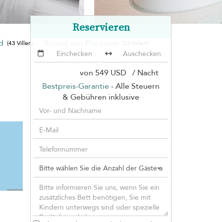
Reservieren
nd
Strand von Plai Laem
(43 Villen)
(33 Villen)
von
549 USD
/ Nacht
Bestpreis-Garantie
- Alle Steuern
n
& Gebühren inklusive