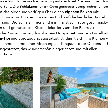
re Nachtruhe nach einem Tag auf der Insel. Sie sind über das
rteilt. Die Schlafzimmer im Obergeschoss versprechen eine
uf das Meer und verfügen über einen
eigenen Balkon
mit
e Zimmer im Erdgeschoss einen Blick auf die herrliche Umgeb
er sind. Die Schlafzimmer sind minimalistisch, aber geschmackv
n und gemusterten Kissen dekoriert, um den Raum zu
 das Kinderzimmer, das über ein Doppelbett und ein Einzelbet
r-Tipi
und Spielzeug ausgestattet ist, damit sich Ihre Kleinen 
fzimmer ist mit einer Mischung aus Kingsize- oder Queensize-
sgestattet, das wunderschön eingerichtet und mit allen
ttet ist.