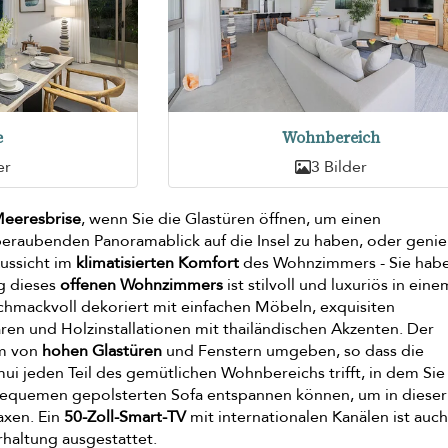
e
Wohnbereich
er
3 Bilder
Meeresbrise
, wenn Sie die Glastüren öffnen, um einen
raubenden Panoramablick auf die Insel zu haben, oder geni
Aussicht im
klimatisierten Komfort
des Wohnzimmers - Sie habe
ng dieses
offenen Wohnzimmers
ist stilvoll und luxuriös in eine
chmackvoll dekoriert mit einfachen Möbeln, exquisiten
en und Holzinstallationen mit thailändischen Akzenten. Der
em von
hohen Glastüren
und Fenstern umgeben, so dass die
 jeden Teil des gemütlichen Wohnbereichs trifft, in dem Sie 
equemen gepolsterten Sofa entspannen können, um in dieser
axen. Ein
50-Zoll-Smart-TV
mit internationalen Kanälen ist auc
haltung ausgestattet.