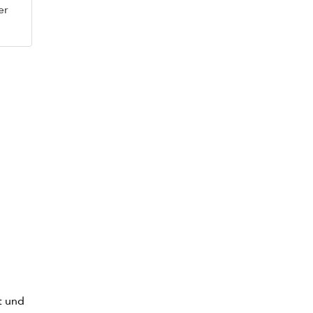
er
t und