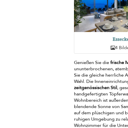
Esseck
4 Bild
Genießen Sie die
frische 
ununterbrochenen, atembe
Sie die gleiche herrliche 
Wahl. Die Inneneinrichtu
zeitgenössischen Stil
, ges
handgefertigten Töpferwar
Wohnbereich ist außerd
blendende Sonne von Samui
auf dem plüschigen und b
ruhigen Umgebung zu rel
Wohnzimmer für die Unter