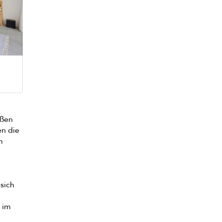
eßen
n die
m
sich
h im