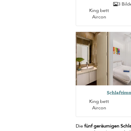
3 Bild
King bett
Aircon
Schlafzimm
King bett
Aircon
Die
fünf geräumigen Schl