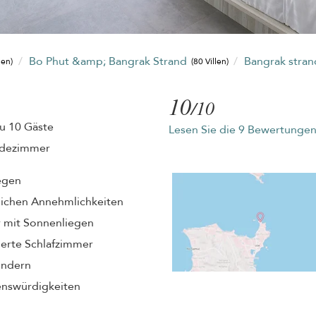
Bo Phut &amp; Bangrak Strand
Bangrak stra
len)
(80 Villen)
10
/10
zu 10 Gäste
Lesen Sie die 9 Bewertunge
adezimmer
egen
unlichen Annehmlichkeiten
r mit Sonnenliegen
erte Schlafzimmer
Kindern
enswürdigkeiten