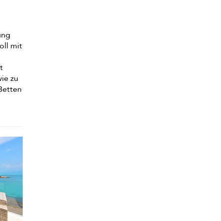
n
ung
oll mit
t
wie zu
Betten