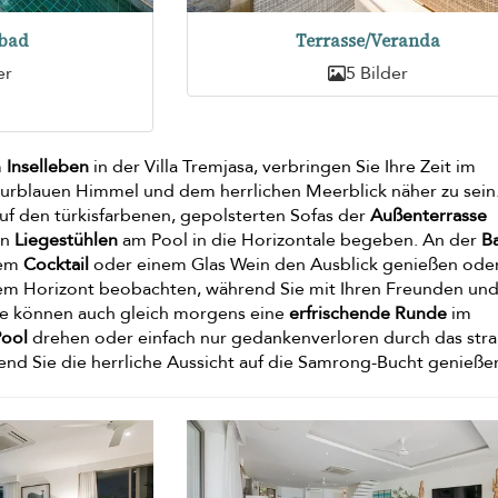
bad
Terrasse/Veranda
er
5 Bilder
m
Inselleben
in der Villa Tremjasa, verbringen Sie Ihre Zeit im
rblauen Himmel und dem herrlichen Meerblick näher zu sein. 
auf den türkisfarbenen, gepolsterten Sofas der
Außenterrasse
en
Liegestühlen
am Pool in die Horizontale begeben. An der
B
nem
Cocktail
oder einem Glas Wein den Ausblick genießen ode
m Horizont beobachten, während Sie mit Ihren Freunden und
ie können auch gleich morgens eine
erfrischende Runde
im
Pool
drehen oder einfach nur gedankenverloren durch das str
nd Sie die herrliche Aussicht auf die Samrong-Bucht genieße