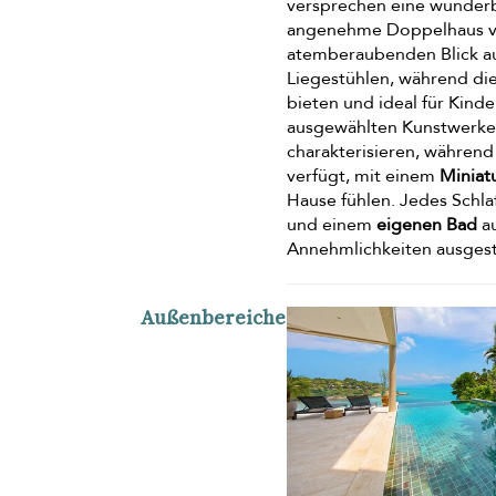
versprechen eine wunderba
angenehme Doppelhaus ve
atemberaubenden Blick a
Liegestühlen, während di
bieten und ideal für Kind
ausgewählten Kunstwerke
charakterisieren, während
verfügt, mit einem
Miniatu
Hause fühlen. Jedes Schla
und einem
eigenen Bad
au
Annehmlichkeiten ausgesta
Außenbereiche