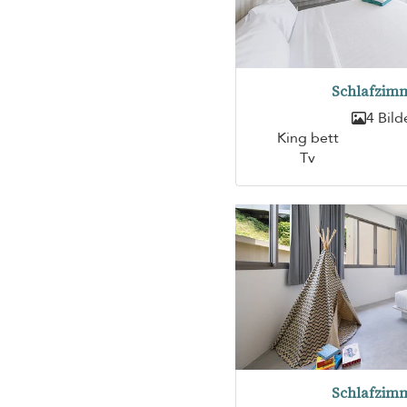
Schlafzimm
4 Bild
King bett
Tv
Schlafzimm