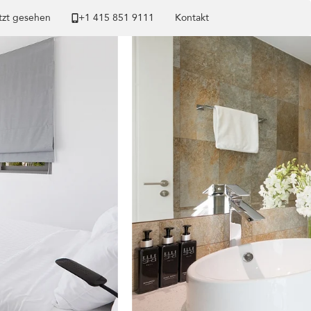
tzt gesehen
+1 ​415 851 9111
Kontakt