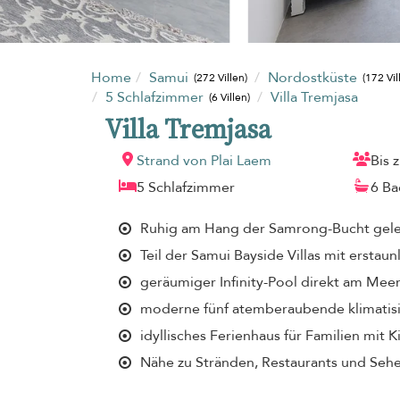
Home
Samui
Nordostküste
(272 Villen)
(172 Vil
5 Schlafzimmer
Villa Tremjasa
(6 Villen)
Villa Tremjasa
Strand von Plai Laem
Bis 
5 Schlafzimmer
6 B
Ruhig am Hang der Samrong-Bucht gel
Teil der Samui Bayside Villas mit ersta
geräumiger Infinity-Pool direkt am Mee
moderne fünf atemberaubende klimatisi
idyllisches Ferienhaus für Familien mit 
Nähe zu Stränden, Restaurants und Seh