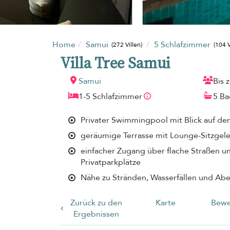
Home
Samui
5 Schlafzimmer
(272 Villen)
(104 V
Villa Tree Samui
Samui
Bis 
1-5 Schlafzimmer
5 B
Privater Swimmingpool mit Blick auf de
geräumige Terrasse mit Lounge-Sitzge
einfacher Zugang über flache Straßen 
Privatparkplätze
Nähe zu Stränden, Wasserfällen und Ab
Zurück zu den
Karte
Bewe
Ergebnissen