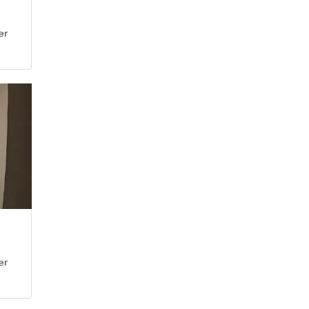
er
er