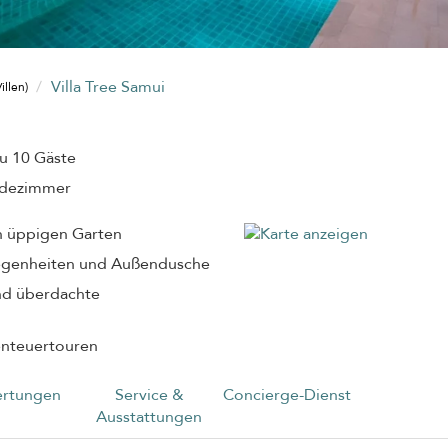
Villa Tree Samui
illen)
zu 10 Gäste
adezimmer
n üppigen Garten
legenheiten und Außendusche
und überdachte
enteuertouren
rtungen
Service &
Concierge-Dienst
Ausstattungen