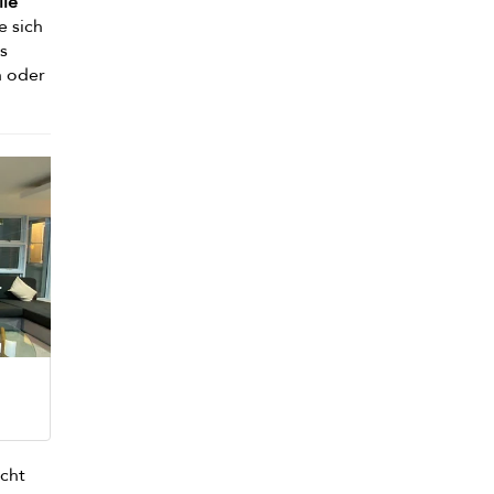
lle
e sich
s
n oder
icht