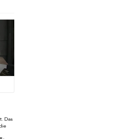
t. Das
die