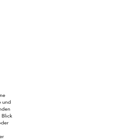
ine
e und
unden
 Blick
oder
er