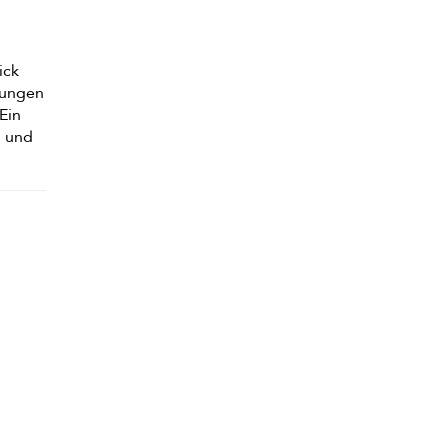
ick
hmungen
Ein
n und