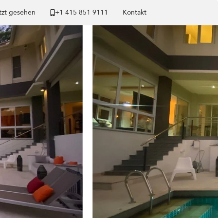
tzt gesehen
+1 ​415 851 9111
Kontakt