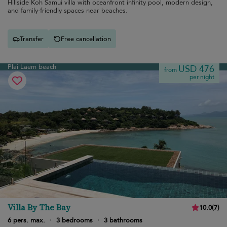
Hillside Koh Samui villa with oceanfront infinity pool, modern design,
and family-friendly spaces near beaches.
Transfer
Free cancellation
Plai Laem beach
USD 476
from
per night
Villa By The Bay
10.0
(
7
)
6 pers. max.
·
3 bedrooms
·
3 bathrooms