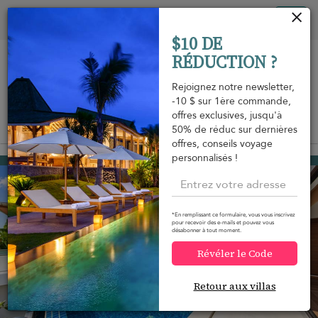
Vos paramètres de cookies
Tog
$10 DE
nav
RÉDUCTION ?
Rejoignez notre newsletter,
-10 $ sur 1ère commande,
offres exclusives, jusqu'à
Vue sur la carte
50% de réduc sur dernières
m
offres, conseils voyage
personnalisés !
Lamai beach
248 USD
à partir de
par nuit
Réduction -10%
*En remplissant ce formulaire, vous vous inscrivez
pour recevoir des e-mails et pouvez vous
désabonner à tout moment.
Révéler le Code
Retour aux villas