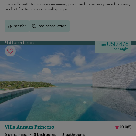
Lush villa with turquoise sea views, pool deck, and easy beach access,
perfect for families or small groups.
Transfer
Free cancellation
Plai Laem beach
USD 476
from
per night
Villa Annam Princess
10.0
(
5
)
6 pers. max.
·
3 bedrooms
·
3 bathrooms