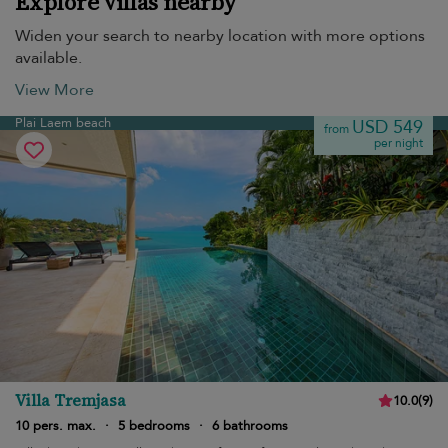
Explore villas nearby
Widen your search to nearby location with more options
available.
View More
Plai Laem beach
USD 549
from
per night
Villa Tremjasa
10.0
(
9
)
10 pers. max.
·
5 bedrooms
·
6 bathrooms