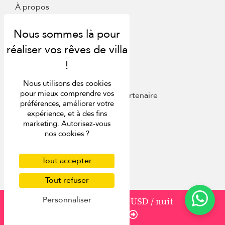
À propos
Nous contacter
FAQ
Presse
Lister votre villa
Conciergerie
Rencontrer l'équipe
Nous utilisons des cookies
Programme de fidélité
pour mieux comprendre vos
Devenir un agent de voyage partenaire
préférences, améliorer votre
expérience, et à des fins
Autres destinations
marketing. Autorisez-vous
nos cookies ?
Villas à Bali (Indonésie)
Villas à Phuket (Thaïlande)
Tout accepter
Villas au Sri Lanka
Villas à l'île Maurice
Tout refuser
Villas en Italie
Personnaliser
à partir de
352
317 USD
/ nuit
Villas à Saint Barth
Réserver