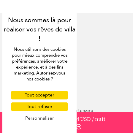
Découvrir
Nous utilisons des cookies
pour mieux comprendre vos
À propos
préférences, améliorer votre
Nous contacter
expérience, et à des fins
FAQ
marketing. Autorisez-vous
Presse
nos cookies ?
Lister votre villa
Conciergerie
Tout accepter
Rencontrer l'équipe
Programme de fidélité
Tout refuser
Devenir un agent de voyage partenaire
Personnaliser
à partir de
2355
1 884 USD
/ nuit
Autres destinations
Réserver