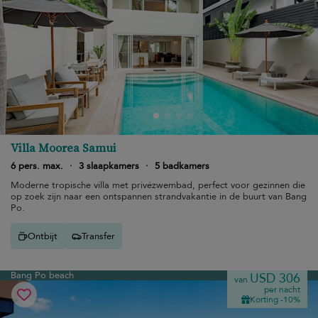
Villa Moorea Samui
6 pers. max.
·
3 slaapkamers
·
5 badkamers
Moderne tropische villa met privézwembad, perfect voor gezinnen die
op zoek zijn naar een ontspannen strandvakantie in de buurt van Bang
Po.
Ontbijt
Transfer
Bang Po beach
USD 306
van
per nacht
Korting -10%