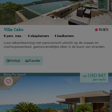
Villa Cabo
10.0
(
1
)
8 pers. max.
·
4 slaapkamers
·
4 badkamers
Luxe vakantiewoning met panoramisch uitzicht op de oceaan en
overloopzwembad, gezinsvriendelijke sfeer in de buurt van stranden.
Ontbijt
Transfer
Bang Po beach
USD 847
van
per nacht