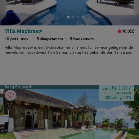
Villa Maphraaw
10.0
(
3
)
10 pers. max.
·
5 slaapkamers
·
5 badkamers
Villa Maphraaw is een 5-slaapkamer villa met full service gelegen in de
heuvels van noordwest Koh Samui, vlakbij het bekende Ban Tai strand.
Bang Po beach
USD 317
van
per nacht
Korting -10%