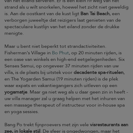
van het eiland serveren. Er is een klein rif weg van het
strand als u wilt snorkelen, hoewel het zicht niet geweldig
is. Aan de oostkant van de kust ligt
Ban Tai Beach
, een
verborgen juweeltje dat reizigers laat genieten van de
spectaculaire kustlijn van het eiland zonder de drukke
menigte.
Maar u bent niet beperkt tot strandactiviteiten.
Fisherman's Village in
Bo Phut
, op 20 minuten rijden, is
een oase van winkels en high-end eetgelegenheden. Six
Senses Samui, op ongeveer 37 minuten rijden van uw
villa, is de plaats bij uitstek voor
decadente spa-rituelen
,
en The Yogarden Samui (19 minuten rijden) is de plek
waar expats en vakantiegangers zich uitleven op een
yogamatje
. Maar ga niet weg als u daar geen zin in heeft -
uw villa manager zal u graag helpen met het inhuren van
een massage therapeut of instructeur voor in-house spa
en yoga sessies.
Bang Po trekt fijnproevers met zijn vele
visrestaurants aan
zee, in lokale stijl
. De sfeer is ongedwongen, maar het