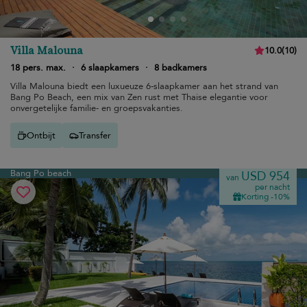
Villa Malouna
10.0
(
10
)
18 pers. max.
·
6 slaapkamers
·
8 badkamers
Villa Malouna biedt een luxueuze 6-slaapkamer aan het strand van
Bang Po Beach, een mix van Zen rust met Thaise elegantie voor
onvergetelijke familie- en groepsvakanties.
Ontbijt
Transfer
Bang Po beach
USD 954
van
per nacht
Korting -10%