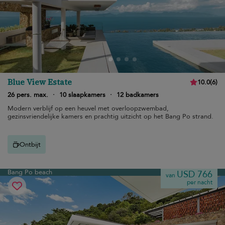
Blue View Estate
10.0
(
6
)
26 pers. max.
·
10 slaapkamers
·
12 badkamers
Modern verblijf op een heuvel met overloopzwembad,
gezinsvriendelijke kamers en prachtig uitzicht op het Bang Po strand.
Ontbijt
Bang Po beach
USD 766
van
per nacht