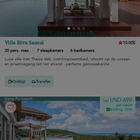
Villa Riva Samui
10.0
(
5
)
20 pers. max.
·
7 slaapkamers
·
6 badkamers
Luxe villa met Thaise dak, overloopzwembad, uitzicht op de oceaan
en privétoegang tot het strand - perfecte gezinsvakantie...
Ontbijt
Transfer
Bang Po beach
USD 698
van
per nacht
Korting -15%