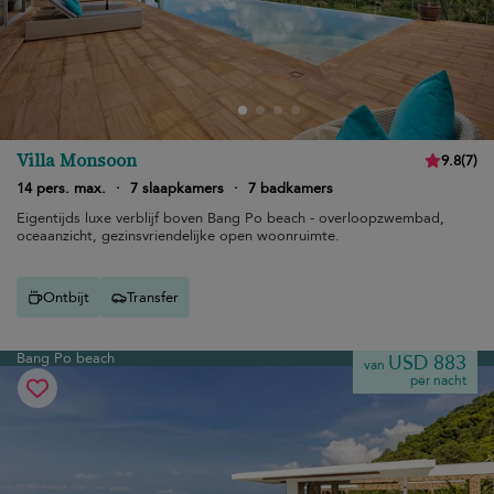
Villa Monsoon
9.8
(
7
)
14 pers. max.
·
7 slaapkamers
·
7 badkamers
Eigentijds luxe verblijf boven Bang Po beach - overloopzwembad,
oceaanzicht, gezinsvriendelijke open woonruimte.
Ontbijt
Transfer
Bang Po beach
USD 883
van
per nacht