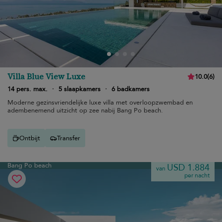
Villa Blue View Luxe
10.0
(
6
)
14 pers. max.
·
5 slaapkamers
·
6 badkamers
Moderne gezinsvriendelijke luxe villa met overloopzwembad en
adembenemend uitzicht op zee nabij Bang Po beach.
Ontbijt
Transfer
Bang Po beach
USD 1.884
van
per nacht