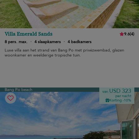
Villa Emerald Sands
9.6
(
4
)
8 pers. max.
·
4 slaapkamers
·
4 badkamers
Luxe villa aan het strand van Bang Po met privézwembad, glazen
woonkamer en weelderige tropische tuin.
Bang Po beach
USD 323
van
per nacht
Korting -10%