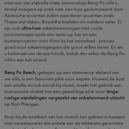
interieur van stijlvolle maar eenvoudige Bang Po villa's,
terwijl reizigers op zoek naar een huis gedomineerd door
Aziatische accenten zullen waarderen accenten zoals
Thaise stijl daken, Boeddha beelden en outdoor salas. Er
zijn ook
ultra-luxe
vakantiewoningen met coole
voorzieningen zoals een swim-up bar en een
buitenprojector voor films bij het zwembad - precies
goed voor vakantiegangers die groot willen leven. En als
u helemaal van de zee houdt, bekijk dan zeker de Bang Po
villa's aan het strand.
Bang Po Beach
, gelegen op een steenworp afstand van
uw villa, is een favoriete plek voor expats. Hoewel de kust
een smalle strook wordt bij vloed, maakt het gebrek aan
toeristische drukte het een geweldige plek voor
lange,
rustige wandelingen vergezeld van onbelemmerd uitzicht
op Koh Phangan.
Stop bij de westkant van het strand; het gebied is bezaaid
met visrestaurants die enkele van de lekkerste gerechten