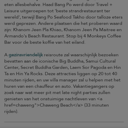
eten allesbehalve. Haad Bang Po werd door Travel +
Leisure uitgeroepen tot 'beste strandrestaurant ter
wereld', terwijl Bang Po Seafood Takho door talloze eters
werd geprezen. Andere plaatsen die het proberen waard
zijn: Khanom Jeen Pla Khiao, Khanom Jeen Pa Maitree en
Armando's Beach Restaurant. Stop bij 4 Monkeys Coffee
Bar voor de beste koffie van het eiland.
A
gezinsvriendelijk
reisroute zal waarschijnlijk bezoeken
bevatten aan de iconische Big Buddha, Samui Cultural
Center, Secret Buddha Garden, Laem Sor Pagoda en Hin
Ta en Hin Ya Rocks. Deze attracties liggen op 20 tot 40
minuten rijden, en uw villa manager zal u helpen met het
huren van een chauffeur en auto. Vakantiegangers op
zoek naar wat meer pit met late night parties zullen
genieten van het onstuimige nachtleven van <a
href=chaweng">Chaweng Beach</a> (33 minuten
rijden).