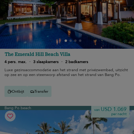
The Emerald Hill Beach Villa
4 pers. max.
·
3 slaapkamers
·
2 badkamers
Luxe gezinsaccommodatie aan het strand met privézwembad, uitzicht
op zee en op een steenworp afstand van het strand van Bang Po.
Ontbijt
Transfer
Bang Po beach
USD 1.069
van
per nacht