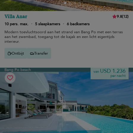
Villa Anar
9.8
(
12
)
10 pers. max.
·
5 slaapkamers
·
6 badkamers
Modern toevluchtsoord aan het strand van Bang Po met een terras
aan het zwembad, toegang tot de kajak en een licht eigentijds
interieur.
Ontbijt
Transfer
Bang Po beach
USD 1.236
van
per nacht