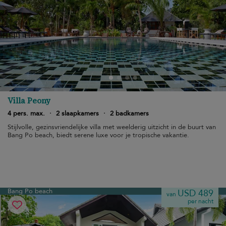
Villa Peony
4 pers. max.
·
2 slaapkamers
·
2 badkamers
Stijlvolle, gezinsvriendelijke villa met weelderig uitzicht in de buurt van
Bang Po beach, biedt serene luxe voor je tropische vakantie.
Bang Po beach
USD 489
van
per nacht