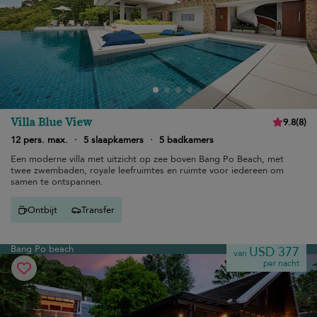
Villa Blue View
9.8
(
8
)
12 pers. max.
·
5 slaapkamers
·
5 badkamers
Een moderne villa met uitzicht op zee boven Bang Po Beach, met
twee zwembaden, royale leefruimtes en ruimte voor iedereen om
samen te ontspannen.
Ontbijt
Transfer
Bang Po beach
USD 377
van
per nacht