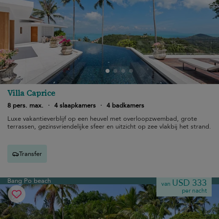
Villa Caprice
8 pers. max.
·
4 slaapkamers
·
4 badkamers
Luxe vakantieverblijf op een heuvel met overloopzwembad, grote
terrassen, gezinsvriendelijke sfeer en uitzicht op zee vlakbij het strand.
Transfer
Bang Po beach
USD 333
van
per nacht