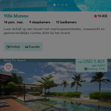
Villa Murano
10.0
(
3
)
18 pers. max.
·
9 slaapkamers
·
10 badkamers
Luxe verblijf op een heuvel met overloopzwembaden, oceaanzicht en
gezinsvriendelijke ruimtes dicht bij het strand.
Ontbijt
Transfer
Bang Po beach
USD 1.401
van
per nacht
Korting -15%