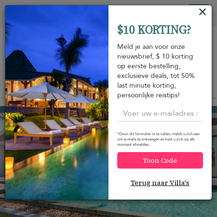
Cookies beheer paneel
Tog
$10 KORTING?
nav
Meld je aan voor onze
nieuwsbrief, $ 10 korting
op eerste bestelling,
exclusieve deals, tot 50%
last minute korting,
Bekijk op de kaart
m
persoonlijke reistips!
Bang Po beach
USD 876
van
per nacht
Korting -15%
*Door dit formulier in te vullen, meldt u zich aan
om e-mails te ontvangen en kunt u zich op elk
moment afmelden.
Toon Code
Terug naar Villa's