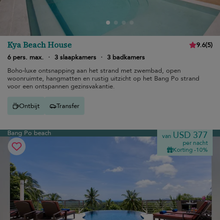
Kya Beach House
9.6
(
5
)
6 pers. max.
·
3 slaapkamers
·
3 badkamers
Boho-luxe ontsnapping aan het strand met zwembad, open
woonruimte, hangmatten en rustig uitzicht op het Bang Po strand
voor een ontspannen gezinsvakantie.
Ontbijt
Transfer
Bang Po beach
USD 377
van
per nacht
Korting -10%