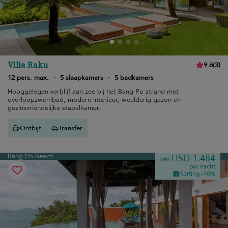
Villa Raku
9.6
(
3
)
12 pers. max.
·
5 slaapkamers
·
5 badkamers
Hooggelegen verblijf aan zee bij het Bang Po strand met
overloopzwembad, modern interieur, weelderig gazon en
gezinsvriendelijke stapelkamer.
Ontbijt
Transfer
Bang Po beach
USD 1.484
van
per nacht
Korting -10%