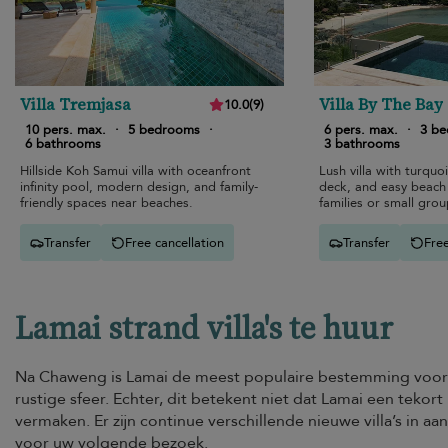
Villa Tremjasa
Villa By The Bay
10.0
(
9
)
10 pers. max.
·
5 bedrooms
·
6 pers. max.
·
3 b
6 bathrooms
3 bathrooms
Hillside Koh Samui villa with oceanfront
Lush villa with turquo
infinity pool, modern design, and family-
deck, and easy beach 
friendly spaces near beaches.
families or small grou
Transfer
Free cancellation
Transfer
Free
Lamai strand villa's te huur
Na Chaweng is Lamai de meest populaire bestemming voo
rustige sfeer. Echter, dit betekent niet dat Lamai een teko
vermaken. Er zijn continue verschillende nieuwe villa’s in 
voor uw volgende bezoek.