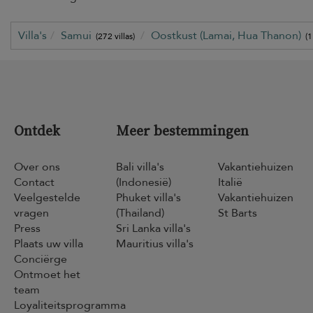
Villa's
Samui
Oostkust (Lamai, Hua Thanon)
(272 villas)
(1
Ontdek
Meer bestemmingen
Over ons
Bali villa's
Vakantiehuizen
Contact
(Indonesië)
Italië
Veelgestelde
Phuket villa's
Vakantiehuizen
vragen
(Thailand)
St Barts
Press
Sri Lanka villa's
Plaats uw villa
Mauritius villa's
Conciërge
Ontmoet het
team
Loyaliteitsprogramma