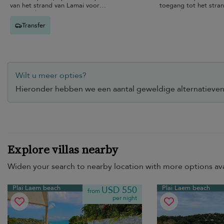
van het strand van Lamai voor
toegang tot het stra
gezinsvakanties.
tropisch interieur voo
Transfer
Wilt u meer opties?
Hieronder hebben we een aantal geweldige alternatieven 
Explore villas nearby
Widen your search to nearby location with more options ava
Plai Laem beach
Plai Laem beach
USD 550
from
per night