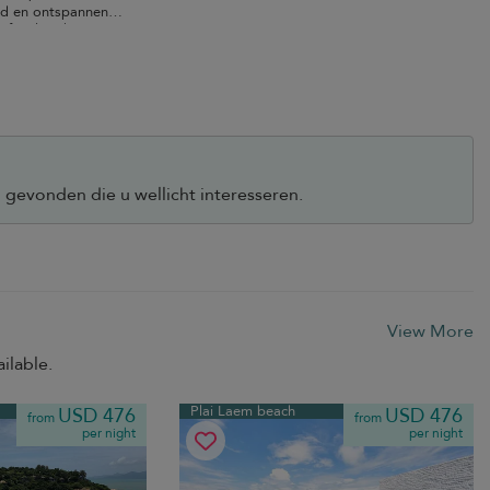
nd en ontspannen
r familievakanties.
gevonden die u wellicht interesseren.
View More
ilable.
Plai Laem beach
USD 476
USD 476
from
from
per night
per night