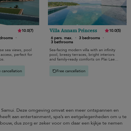
Villa Annam Princess
10.0
(
7
)
10.0
(
5
)
edrooms
·
6 pers. max.
·
3 bedrooms
·
3 bathrooms
ise sea views, pool
Sea-facing modern villa with an infinity
access, perfect for
pool, breezy terraces, bright interiors
ps.
and family-ready comforts on Plai Laem
beach.
 cancellation
Free cancellation
r Samui. Deze omgeving omvat een meer ontspannen en
rt heeft aan entertainment, spa’s en eetgelegenheden om u te
aanbouw, dus zorg er zeker voor om daar een kijkje te nemen