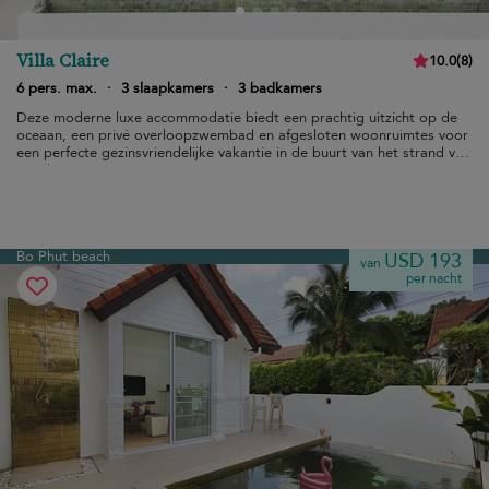
Villa Claire
10.0
(
8
)
6 pers. max.
·
3 slaapkamers
·
3 badkamers
Deze moderne luxe accommodatie biedt een prachtig uitzicht op de
oceaan, een privé overloopzwembad en afgesloten woonruimtes voor
een perfecte gezinsvriendelijke vakantie in de buurt van het strand van
Bo Phut
Bo Phut beach
USD 193
van
per nacht