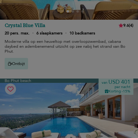
Crystal Blue Villa
9.6
(
4
)
20 pers. max.
·
6 slaapkamers
·
10 badkamers
Moderne villa op een heuveltop met overloopzwembad, cabana
daybed en adembenemend uitzicht op zee nabij het strand van Bo
Phut.
Ontbijt
Bo Phut beach
USD 401
van
per nacht
Korting -15%