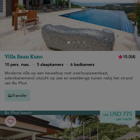
Villa Baan Kuno
10.0
(
4
)
10 pers. max.
·
5 slaapkamers
·
6 badkamers
Moderne villa op een heuveltop met overloopzwembad,
adembenemend uitzicht op zee en weelderige tuinen nabij het strand
van Bo Phut.
Transfer
Bo Phut beach
USD 775
van
per nacht