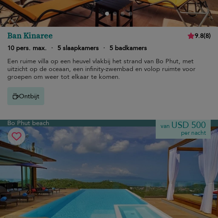
Ban Kinaree
9.8
(
8
)
10 pers. max.
·
5 slaapkamers
·
5 badkamers
Een ruime villa op een heuvel vlakbij het strand van Bo Phut, met
uitzicht op de oceaan, een infinity-zwembad en volop ruimte voor
groepen om weer tot elkaar te komen.
Ontbijt
Bo Phut beach
USD 500
van
per nacht