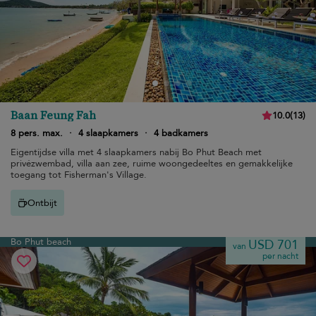
Baan Feung Fah
10.0
(
13
)
8 pers. max.
·
4 slaapkamers
·
4 badkamers
Eigentijdse villa met 4 slaapkamers nabij Bo Phut Beach met
privézwembad, villa aan zee, ruime woongedeeltes en gemakkelijke
toegang tot Fisherman's Village.
Ontbijt
Bo Phut beach
USD 701
van
per nacht