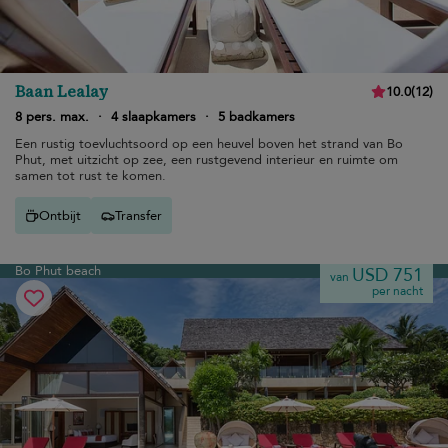
Baan Lealay
10.0
(
12
)
8 pers. max.
·
4 slaapkamers
·
5 badkamers
Een rustig toevluchtsoord op een heuvel boven het strand van Bo
Phut, met uitzicht op zee, een rustgevend interieur en ruimte om
samen tot rust te komen.
Ontbijt
Transfer
Bo Phut beach
USD 751
van
per nacht