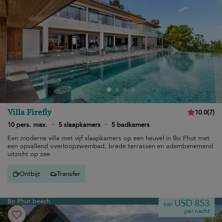
Villa Firefly
10.0
(
7
)
10 pers. max.
·
5 slaapkamers
·
5 badkamers
Een moderne villa met vijf slaapkamers op een heuvel in Bo Phut met
een opvallend overloopzwembad, brede terrassen en adembenemend
uitzicht op zee.
Ontbijt
Transfer
Bo Phut beach
USD 853
van
per nacht