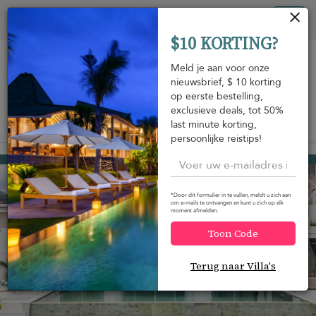
Cookies beheer paneel
Tog
$10 KORTING?
nav
Meld je aan voor onze
nieuwsbrief, $ 10 korting
op eerste bestelling,
exclusieve deals, tot 50%
last minute korting,
Bekijk op de kaart
m
persoonlijke reistips!
Bo Phut beach
USD 292
van
per nacht
Korting -15%
*Door dit formulier in te vullen, meldt u zich aan
om e-mails te ontvangen en kunt u zich op elk
moment afmelden.
Toon Code
Terug naar Villa's