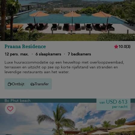
Praana Residence
10.0
(
3
)
12 pers. max.
·
6 slaapkamers
·
7 badkamers
Luxe huuraccommodatie op een heuveltop met overloopzwembad,
terrassen en uitzicht op zee op korte rijafstand van stranden en
levendige restaurants aan het water.
Ontbijt
Transfer
Bo Phut beach
USD 613
van
per nacht