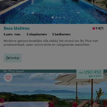
Baan Maliwan
9.8
(
7
)
6 pers. max.
·
3 slaapkamers
·
3 badkamers
Moderne gezinsvriendelijke villa vlakbij het strand van Bo Phut met
privézwembad, open woonruimte en rustgevende zeezichten.
Ontbijt
Bo Phut beach
USD 450
van
per nacht