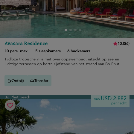
Avasara Residence
10.0
(
6
)
10 pers. max.
·
5 slaapkamers
·
6 badkamers
Tijdloze tropische villa met overloopzwembad, uitzicht op zee en
luchtige terrassen op korte rijafstand van het strand van Bo Phut.
Ontbijt
Transfer
Bo Phut beach
USD 2.882
van
per nacht