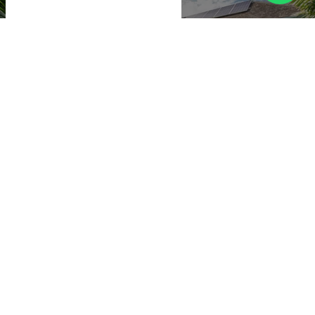
Villa Naya Samui
6 pers. max.
·
3 slaapkamers
·
3 badkamers
Retraite aan het strand van Bo Phut met tropische charme, serene
privacy en een ontspannende sfeer bij het zwembad.
Transfer
Bo Phut beach
USD 661
van
per nacht