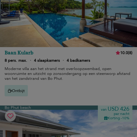
Baan Kularb
10.0
(
8
)
8 pers. max.
·
4 slaapkamers
·
4 badkamers
Moderne villa aan het strand met overloopzwembad, open
woonruimte en uitzicht op zonsondergang op een steenworp afstand
van het zandstrand van Bo Phut.
Ontbijt
Bo Phut beach
USD 426
van
per nacht
Korting -10%