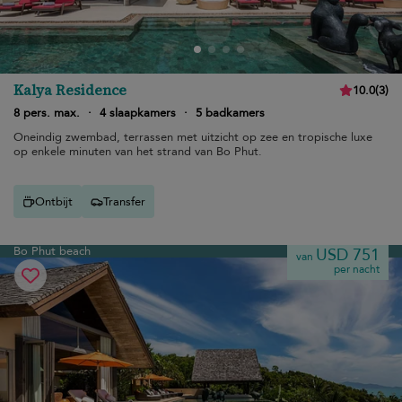
Kalya Residence
10.0
(
3
)
8 pers. max.
·
4 slaapkamers
·
5 badkamers
Oneindig zwembad, terrassen met uitzicht op zee en tropische luxe
op enkele minuten van het strand van Bo Phut.
Ontbijt
Transfer
Bo Phut beach
USD 751
van
per nacht