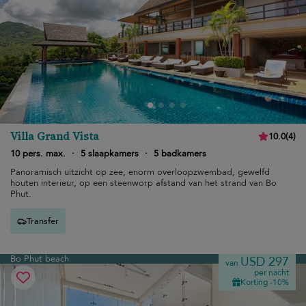
Villa Grand Vista
10.0
(
4
)
10 pers. max.
·
5 slaapkamers
·
5 badkamers
Panoramisch uitzicht op zee, enorm overloopzwembad, gewelfd
houten interieur, op een steenworp afstand van het strand van Bo
Phut.
Transfer
Bo Phut beach
USD 297
van
per nacht
Korting -10%