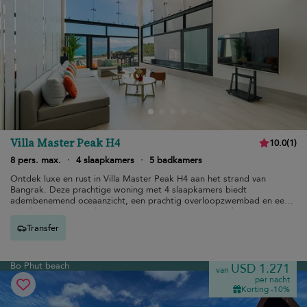
Villa Master Peak H4
10.0
(
1
)
8 pers. max.
·
4 slaapkamers
·
5 badkamers
Ontdek luxe en rust in Villa Master Peak H4 aan het strand van
Bangrak. Deze prachtige woning met 4 slaapkamers biedt
adembenemend oceaanzicht, een prachtig overloopzwembad en een
naadloos binnen- en buitenleven, voor een onvergetelijke
ontsnapping.
Transfer
Bo Phut beach
USD 1.271
van
per nacht
Korting -10%