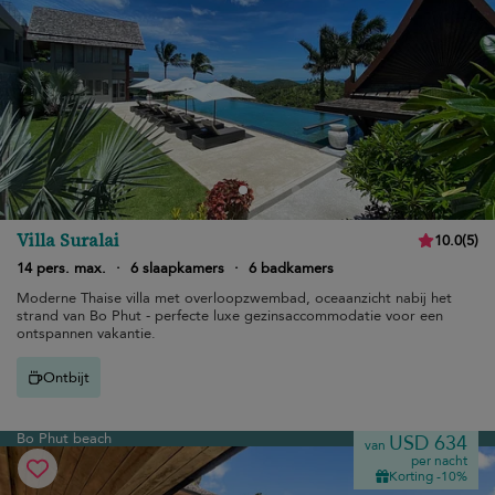
Villa Suralai
10.0
(
5
)
14 pers. max.
·
6 slaapkamers
·
6 badkamers
Moderne Thaise villa met overloopzwembad, oceaanzicht nabij het
strand van Bo Phut - perfecte luxe gezinsaccommodatie voor een
ontspannen vakantie.
Ontbijt
Bo Phut beach
USD 634
van
per nacht
Korting -10%