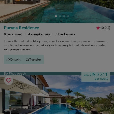
Purana Residence
10.0
(
2
)
8 pers. max.
·
4 slaapkamers
·
5 badkamers
Luxe villa met uitzicht op zee, overloopzwembad, open woonkamer,
moderne keuken en gemakkelijke toegang tot het strand en lokale
eetgelegenheden.
Ontbijt
Transfer
Bo Phut beach
USD 311
van
per nacht