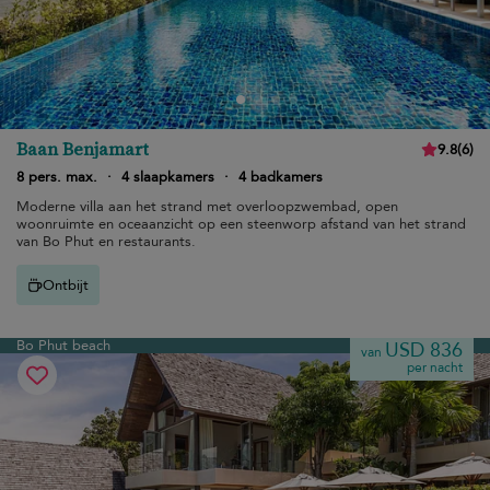
Baan Benjamart
9.8
(
6
)
8 pers. max.
·
4 slaapkamers
·
4 badkamers
Moderne villa aan het strand met overloopzwembad, open
woonruimte en oceaanzicht op een steenworp afstand van het strand
van Bo Phut en restaurants.
Ontbijt
Bo Phut beach
USD 836
van
per nacht