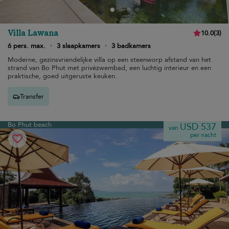
Villa Lawana
10.0
(
3
)
6 pers. max.
·
3 slaapkamers
·
3 badkamers
Moderne, gezinsvriendelijke villa op een steenworp afstand van het
strand van Bo Phut met privézwembad, een luchtig interieur en een
praktische, goed uitgeruste keuken.
Transfer
Bo Phut beach
USD 537
van
per nacht