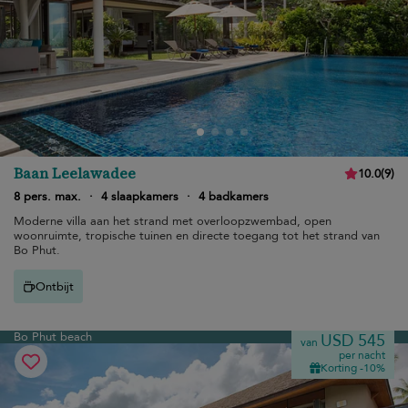
Baan Leelawadee
10.0
(
9
)
8 pers. max.
·
4 slaapkamers
·
4 badkamers
Moderne villa aan het strand met overloopzwembad, open
woonruimte, tropische tuinen en directe toegang tot het strand van
Bo Phut.
Ontbijt
Bo Phut beach
USD 545
van
per nacht
Korting -10%