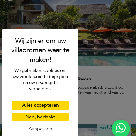
We gebruiken cookies om
Atulya Residence
uw voorkeuren te begrijpen
10 pers. max.
·
5 slaapkamers
·
6 badkamers
en uw ervaring te
Vakantiehuis op een heuveltop met overloopzwembad, uitzicht op
verbeteren.
zee, ruime leefruimtes en op enkele minuten van het strand van Bo
Phut.
Alles accepteren
Ontbijt
Transfer
Nee, bedankt
Bo Phut beach
USD 442
Aanpassen
van
per nacht