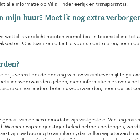
t alle informatie op Villa Finder eerlijk en transparant is.
an mijn huur? Moet ik nog extra verborge
e we wettelijk verplicht moeten vermelden. In tegenstelling tot 
akkosten. Ons team kan dit altijd voor u controleren, neem 
arden?
e prijs vereist om de boeking van uw vakantieverblijf te garan
talingsvoorwaarden gelden; meer informatie hierover vindt
t bespreken van andere betalingsvoorwaarden, neem gerust co
eigenaar van de accommodatie zijn vastgesteld. Veel eigenare
id. Wanneer wij een gunstiger beleid hebben bedongen, wordt
kt zijn uw boeking te annuleren, dan zullen wij uiteraard ons