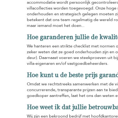
accommodatie wordt persoonlijk gecontroleerd,
villacollecties worden toegevoegd. Onze hoge 
onderhouden en strategisch gelegen moeten zijn
betekent dat ons team regelmatig de wereld rondr
maar iemand moet het doen...
Hoe garanderen jullie de kwalit
We hanteren een strikte checklist met normen om
zeker weten dat ze goed onderhouden zijn en op
deur). Daarnaast voeren we steekproeven uit 
villa-eigenaren en/of vastgoedbeheerders.
Hoe kunt u de beste prijs garan
Omdat we rechtstreeks samenwerken met de vill
concurrerende, transparante prijzen aan te bied
goedkoper aantreffen, laat het ons dan weten en
Hoe weet ik dat jullie betrouwba
Wij zijn een bekroond bedrijf met hoofdkantoren