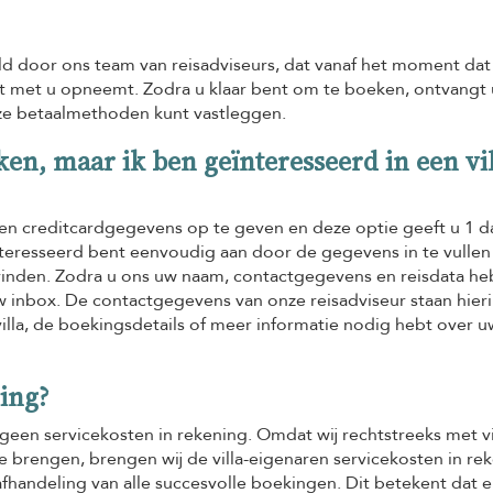
 door ons team van reisadviseurs, dat vanaf het moment dat
ct met u opneemt. Zodra u klaar bent om te boeken, ontvangt 
nze betaalmethoden kunt vastleggen.
ken, maar ik ben geïnteresseerd in een vil
 geen creditcardgegevens op te geven en deze optie geeft u 1 
eïnteresseerd bent eenvoudig aan door de gegevens in te vullen
 vinden. Zodra u ons uw naam, contactgegevens en reisdata he
w inbox. De contactgegevens van onze reisadviseur staan hier
illa, de boekingsdetails of meer informatie nodig hebt over u
ning?
geen servicekosten in rekening. Omdat wij rechtstreeks met vi
e brengen, brengen wij de villa-eigenaren servicekosten in re
fhandeling van alle succesvolle boekingen. Dit betekent dat e