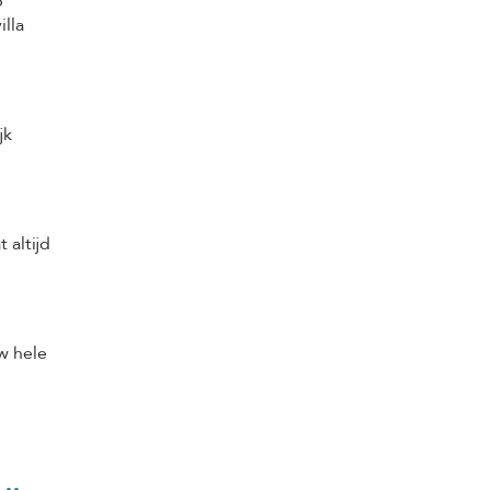
p
lla
jk
 altijd
w hele