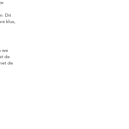
ze
n. Dit
re klus,
n we
st de
met de