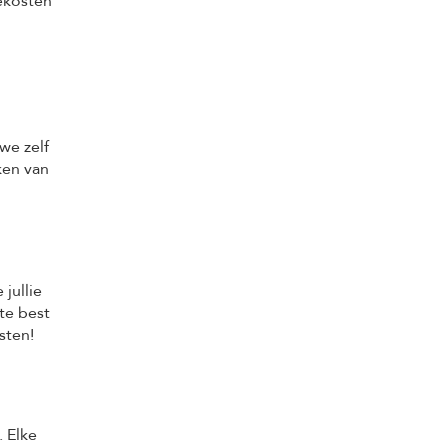
iekosten
 we zelf
ken van
jullie
te best
sten!
. Elke