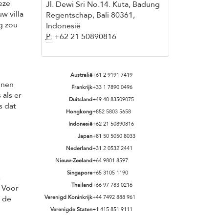
eze
Jl. Dewi Sri No.14. Kuta, Badung
w villa
Regentschap, Bali 80361,
g zou
Indonesië
P:
+62 21 50890816
Australië
+61 2 9191 7419
nnen
Frankrijk
+33 1 7890 0496
 als er
Duitsland
+49 40 83509075
s dat
Hongkong
+852 5803 5658
Indonesië
+62 21 50890816
Japan
+81 50 5050 8033
Nederland
+31 2 0532 2441
Nieuw-Zeeland
+64 9801 8597
Singapore
+65 3105 1190
,
Thailand
+66 97 783 0216
. Voor
n de
Verenigd Koninkrijk
+44 7492 888 961
Verenigde Staten
+1 415 851 9111