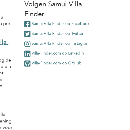
Volgen Samui Villa
Finder
 u
u per
Samui Villa Finder op Facebook
Samui Villa Finder op Twitter
la.
Samui Villa Finder op Instagram
Villa-Finder.com op LinkedIn
dag de
Villa-Finder.com op GitHub
 die u
bt
in
w
lla-
kening
r voor