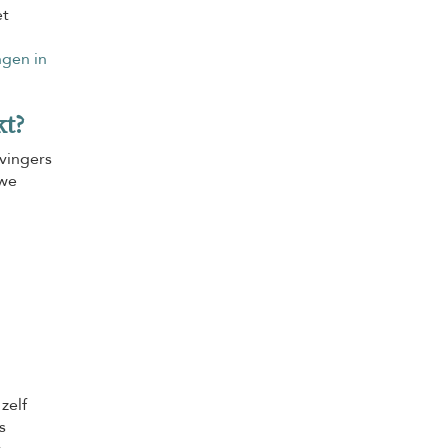
et
gen in
kt?
vingers
 we
zelf
s