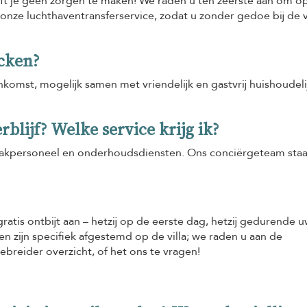
ft je geen zorgen te maken! We raden u ten zeerste aan om o
e luchthaventransferservice, zodat u zonder gedoe bij de vi
ecken?
nkomst, mogelijk samen met vriendelijk en gastvrij huishoudeli
rblijf? Welke service krijg ik?
aakpersoneel en onderhoudsdiensten. Ons conciërgeteam staat
ratis ontbijt aan – hetzij op de eerste dag, hetzij gedurende u
ten zijn specifiek afgestemd op de villa; we raden u aan de
breider overzicht, of het ons te vragen!