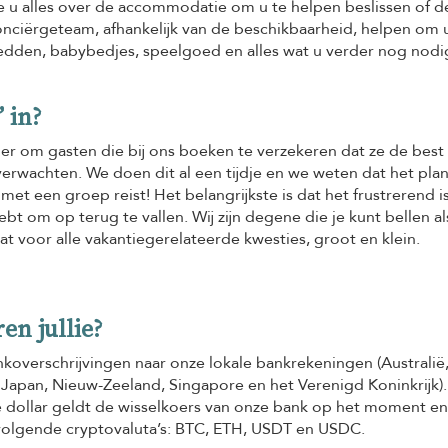
e u alles over de accommodatie om u te helpen beslissen of d
onciërgeteam, afhankelijk van de beschikbaarheid, helpen om u
dden, babybedjes, speelgoed en alles wat u verder nog nodi
’ in?
nier om gasten die bij ons boeken te verzekeren dat ze de best
verwachten. We doen dit al een tijdje en we weten dat het pla
 met een groep reist! Het belangrijkste is dat het frustrerend is
bt om op terug te vallen. Wij zijn degene die je kunt bellen al
at voor alle vakantiegerelateerde kwesties, groot en klein.
n jullie?
koverschrijvingen naar onze lokale bankrekeningen (Australië
 Japan, Nieuw-Zeeland, Singapore en het Verenigd Koninkrijk)
e dollar geldt de wisselkoers van onze bank op het moment e
volgende cryptovaluta’s: BTC, ETH, USDT en USDC.