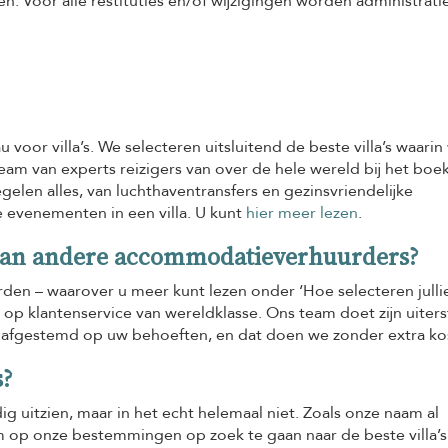
. Voor alle restituties en/of wijzigingen worden administrat
 voor villa’s. We selecteren uitsluitend de beste villa’s waarin
eam van experts reizigers van over de hele wereld bij het boe
elen alles, van luchthaventransfers en gezinsvriendelijke
le evenementen in een villa. U kunt
hier meer lezen
.
 van andere accommodatieverhuurders?
den – waarover u meer kunt lezen onder ‘Hoe selecteren jullie 
 op klantenservice van wereldklasse. Ons team doet zijn uiters
jn afgestemd op uw behoeften, en dat doen we zonder extra ko
s?
dig uitzien, maar in het echt helemaal niet. Zoals onze naam al
m op onze bestemmingen op zoek te gaan naar de beste villa’s