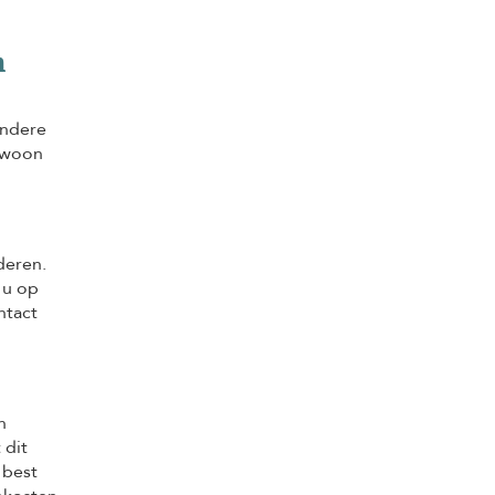
n
andere
gewoon
deren.
 u op
ntact
n
 dit
 best