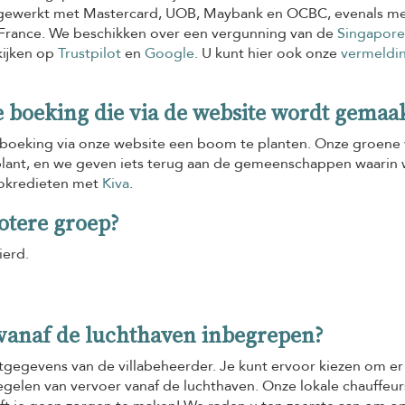
engewerkt met Mastercard, UOB, Maybank en OCBC, evenals m
r France. We beschikken over een vergunning van de
Singapore
kijken op
Trustpilot
en
Google
. U kunt hier ook onze
vermeldin
e boeking die via de website wordt gemaa
oeking via onze website een boom te planten. Onze groene 
lant, en we geven iets terug aan de gemeenschappen waarin
crokredieten met
Kiva
.
rotere groep?
ierd.
r vanaf de luchthaven inbegrepen?
ctgegevens van de villabeheerder. Je kunt ervoor kiezen om er 
egelen van vervoer vanaf de luchthaven. Onze lokale chauffeur