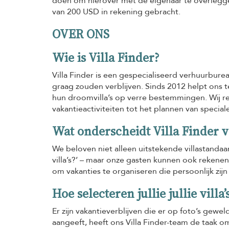
doen om hierover met de eigenaar te overleggen
van 200 USD in rekening gebracht.
OVER ONS
Wie is Villa Finder?
Villa Finder is een gespecialiseerd verhuurbureau
graag zouden verblijven. Sinds 2012 helpt ons t
hun droomvilla’s op verre bestemmingen. Wij reg
vakantieactiviteiten tot het plannen van specia
Wat onderscheidt Villa Finder
We beloven niet alleen uitstekende villastandaar
villa’s?’ – maar onze gasten kunnen ook rekenen
om vakanties te organiseren die persoonlijk zi
Hoe selecteren jullie jullie villa’
Er zijn vakantieverblijven die er op foto’s gewel
aangeeft, heeft ons Villa Finder-team de taak o