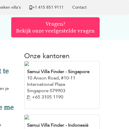
eken villa's
+1 ​415 851 9111
Contact
Vragen?
Bekijk onze veelgestelde vragen
Onze kantoren
 te
Samui Villa Finder
- Singapore
10 Anson Road, #10-11
International Plaza
an je
Singapore 079903
P:
+65 3105 1190
je me
s
Samui Villa Finder - Indonesië