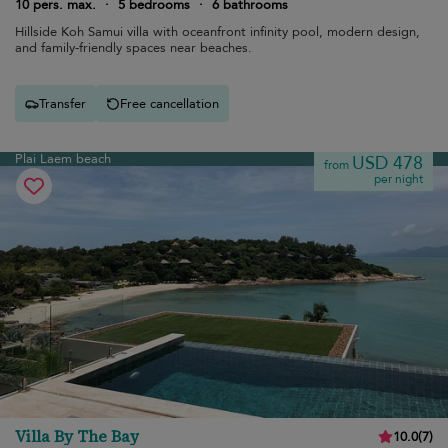
10 pers. max.
·
5 bedrooms
·
6 bathrooms
Hillside Koh Samui villa with oceanfront infinity pool, modern design,
and family-friendly spaces near beaches.
Transfer
Free cancellation
Plai Laem beach
USD 478
from
per night
Villa By The Bay
10.0
(
7
)