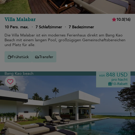
Villa Malabar
10.0
(
16
)
10 Pers. max.
·
7 Schlafzimmer
·
7 Badezimmer
Die Villa Malabar ist ein modernes Ferienhaus direkt am Bang Kao
Beach mit einem langen Pool, großzügigen Gemeinschaftsbereichen
und Platz für alle.
Frühstück
Transfer
Bang Kao beach
848 USD
von
pro Nacht
10-Rabatt