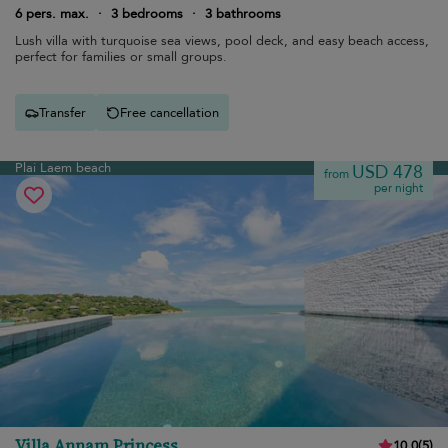
6 pers. max.
·
3 bedrooms
·
3 bathrooms
Lush villa with turquoise sea views, pool deck, and easy beach access,
perfect for families or small groups.
Transfer
Free cancellation
Plai Laem beach
USD 478
from
per night
Villa Annam Princess
10.0
(
5
)