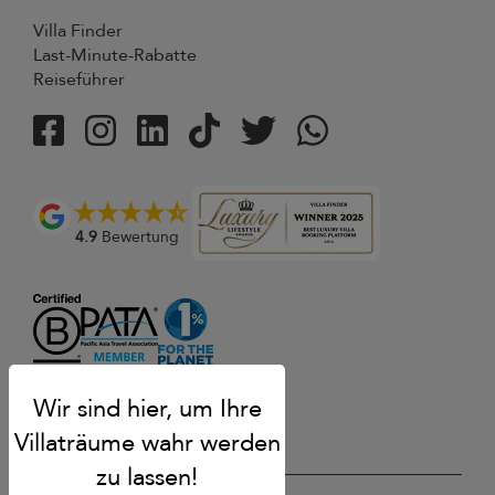
Villa Finder
Last-Minute-Rabatte
Reiseführer
4.9
Bewertung