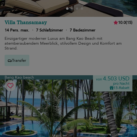
Villa Thansamaay
10.0
(
15
)
14 Pers. max.
·
7 Schlafzimmer
·
7 Badezimmer
Einzigartiger moderner Luxus am Bang Kao Beach mit
atemberaubendem Meerblick, stilvollem Design und Komfort am
Strand.
Transfer
Bang Kao beach
4.503 USD
von
pro Nacht
15-Rabatt