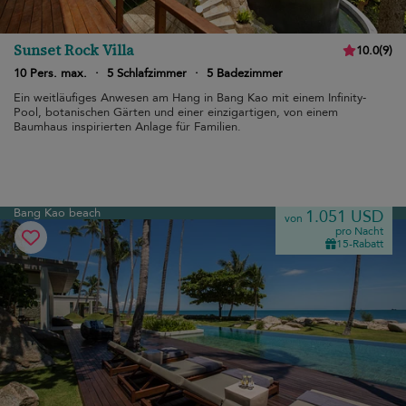
Sunset Rock Villa
10.0
(
9
)
10 Pers. max.
·
5 Schlafzimmer
·
5 Badezimmer
Ein weitläufiges Anwesen am Hang in Bang Kao mit einem Infinity-
Pool, botanischen Gärten und einer einzigartigen, von einem
Baumhaus inspirierten Anlage für Familien.
Bang Kao beach
1.051 USD
von
pro Nacht
15-Rabatt