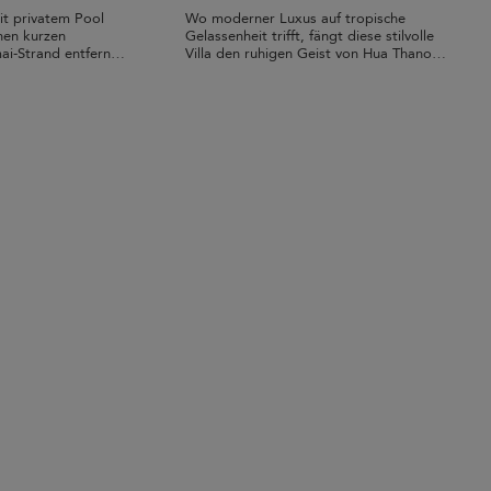
it privatem Pool
Wo moderner Luxus auf tropische
nen kurzen
Gelassenheit trifft, fängt diese stilvolle
i-Strand entfernt,
Villa den ruhigen Geist von Hua Thanon
ein.