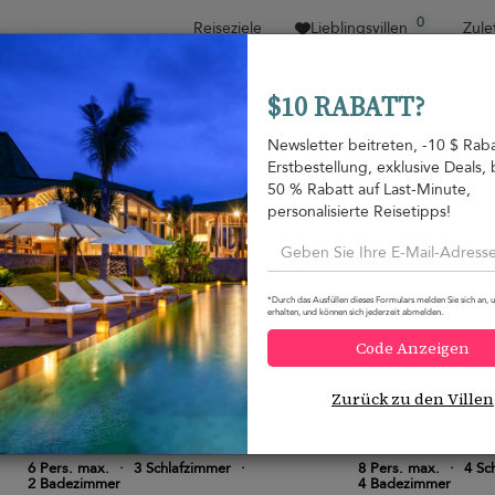
0
Reiseziele
Lieblingsvillen
Zule
$10 RABATT?
Sortieren nach
Preisspanne
Kollektionen
Loca
Newsletter beitreten, -10 $ Raba
Erstbestellung, exklusive Deals, 
Familien-Specials
50 % Rabatt auf Last-Minute,
personalisierte Reisetipps!
Hua Thanon beach
Lamai beach
164 USD
von
pro Nacht
10-Rabatt
*Durch das Ausfüllen dieses Formulars melden Sie sich an, 
erhalten, und können sich jederzeit abmelden.
Code Anzeigen
Zurück zu den Villen
Villa Sereniwood 1
Villa Sunny Bank
9.4
(
1
)
6 Pers. max.
·
3 Schlafzimmer
·
8 Pers. max.
·
4 Sc
2 Badezimmer
4 Badezimmer