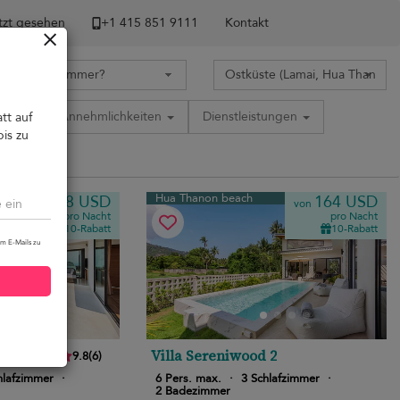
tzt gesehen
+1 ​415 851 9111
Kontakt
tion
Annehmlichkeiten
Dienstleistungen
tt auf
bis zu
Hua Thanon beach
248 USD
164 USD
von
von
pro Nacht
pro Nacht
10-Rabatt
10-Rabatt
um E-Mails zu
s
Villa Sereniwood 2
9.8
(
6
)
hlafzimmer
·
6 Pers. max.
·
3 Schlafzimmer
·
2 Badezimmer