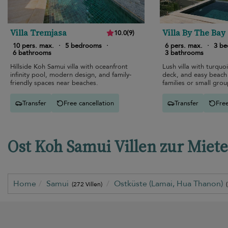
Villa Tremjasa
Villa By The Bay
10.0
(
9
)
10 pers. max.
·
5 bedrooms
·
6 pers. max.
·
3 b
6 bathrooms
3 bathrooms
Hillside Koh Samui villa with oceanfront
Lush villa with turquo
infinity pool, modern design, and family-
deck, and easy beach 
friendly spaces near beaches.
families or small grou
Transfer
Free cancellation
Transfer
Free
Ost Koh Samui Villen zur Miete
Home
Samui
Ostküste (Lamai, Hua Thanon)
(272 Villen)