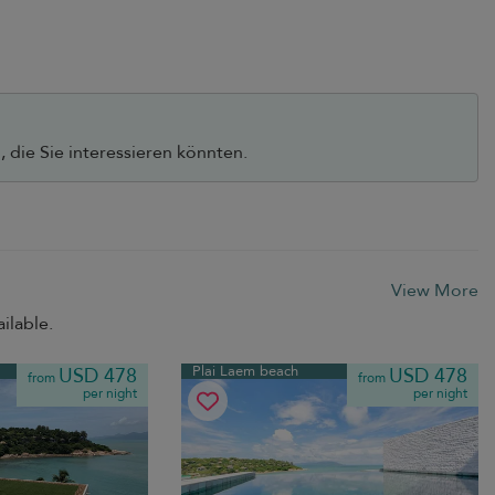
 die Sie interessieren könnten.
View More
ilable.
Plai Laem beach
USD 478
USD 478
from
from
per night
per night