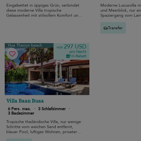
Eingebettet in üppiges Grün, verbindet
Moderne Luxusvilla m
diese moderne Villa tropische
und Meerblick, nur ei
Gelassenheit mit stilvollem Komfort und
Spaziergang vom Lama
Eleganz
für Familienurlaube.
Transfer
Hua Thanon beach
297 USD
von
pro Nacht
10-Rabatt
Villa Baan Buaa
6 Pers. max.
·
3 Schlafzimmer
·
3 Badezimmer
Tropische thailändische Villa, nur wenige
Schritte vom weichen Sand entfernt,
blauer Pool, luftiges Wohnen, privater
Garten und entspannte Hua Thanon