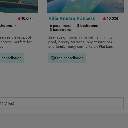
Villa Annam Princess
10.0
(
7
)
10.0
(
5
)
edrooms
·
6 pers. max.
·
3 bedrooms
·
3 bathrooms
ise sea views, pool
Sea-facing modern villa with an infinity
access, perfect for
pool, breezy terraces, bright interiors
ps.
and family-ready comforts on Plai Laem
beach.
 cancellation
Free cancellation
(11 Villen)