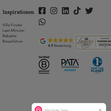
Inspirationen
Villa Finder
Last-Minute-
Rabatte
Reiseführer
4.9
Bewertung