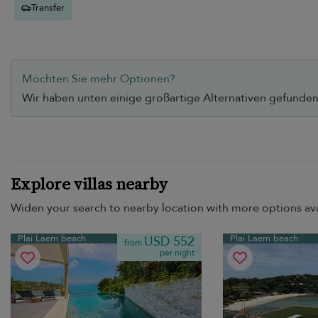
Beach Vibes.
Transfer
Möchten Sie mehr Optionen?
Wir haben unten einige großartige Alternativen gefunden,
Explore villas nearby
Widen your search to nearby location with more options ava
Plai Laem beach
Plai Laem beach
USD 552
from
per night