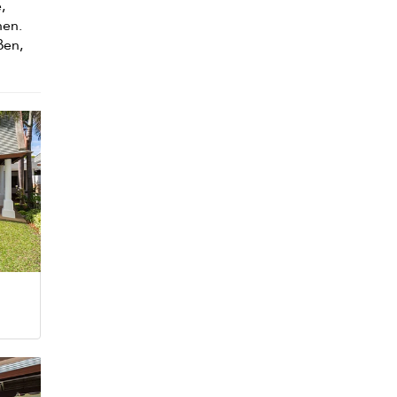
,
nen.
ßen,