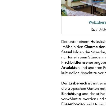
Wohnbere
3 Bild
Der unter einem
Holzdac
-möbeln den
Charme der 
Sessel
bilden die Sitzecke
nur für ein paar Stunden 
Flachbildfernseher
angebr
Artefakten
und anderen Er
kulturellen Aspekt zu verl
Der
Essbereich
ist mit ei
die tropischen Gärten mi
Einrichtung
und das stilvo
verwöhnt zu werden und si
Fliesenboden
und Holzsch