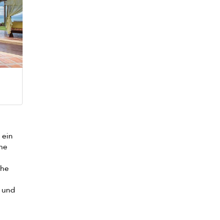
 ein
ine
che
n und