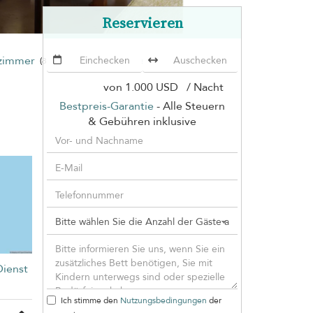
Reservieren
fzimmer
Villa Bougainvillea Samui
(8 Villen)
von
1.000 USD
/ Nacht
Bestpreis-Garantie
- Alle Steuern
n
& Gebühren inklusive
Dienst
Ich stimme den
Nutzungsbedingungen
der