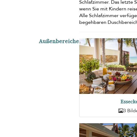
Schlafzimmer. Das letzte 
wenn Sie mit Kindern reis
Alle Schlafzimmer verfüg
begehbaren Duschbereic
Außenbereiche
Esseck
3 Bild