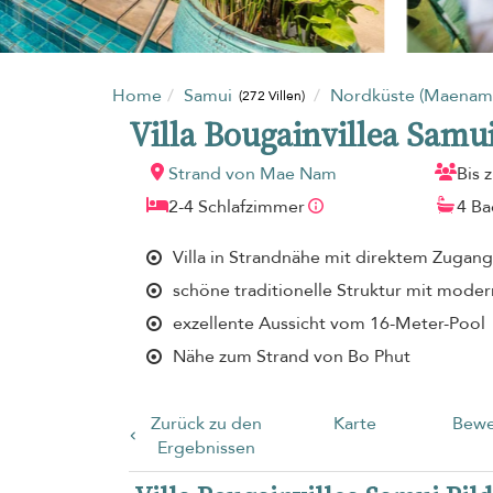
Home
Samui
Nordküste (Maenam
(272 Villen)
Villa Bougainvillea Samu
Strand von Mae Nam
Bis 
2-4 Schlafzimmer
4 B
Villa in Strandnähe mit direktem Zugan
schöne traditionelle Struktur mit mod
exzellente Aussicht vom 16-Meter-Pool
Nähe zum Strand von Bo Phut
Zurück zu den
Karte
Bewe
Ergebnissen