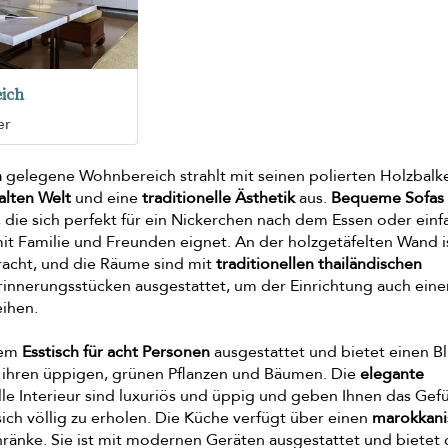
ich
er
h
gelegene Wohnbereich strahlt mit seinen polierten Holzbalk
alten Welt
und eine
traditionelle Ästhetik
aus.
Bequeme Sofas
, die sich perfekt für ein Nickerchen nach dem Essen oder einf
mit Familie und Freunden eignet. An der holzgetäfelten Wand i
acht, und die Räume sind mit
traditionellen thailändischen
innerungsstücken ausgestattet, um der Einrichtung auch eine
eihen.
nem
Esstisch für acht Personen
ausgestattet und bietet einen Bl
t ihren üppigen, grünen Pflanzen und Bäumen. Die
elegante
lle Interieur sind luxuriös und üppig und geben Ihnen das Gefü
ch völlig zu erholen. Die Küche verfügt über einen
marokkani
ränke. Sie ist mit modernen Geräten ausgestattet und bietet