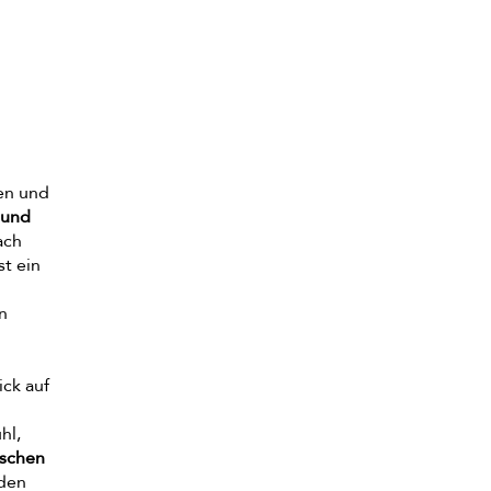
en und
 und
ach
st ein
n
ick auf
hl,
schen
 den