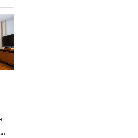
d
ren