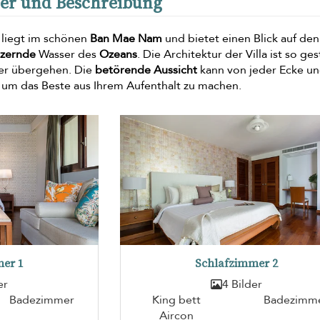
lder und Beschreibung
liegt im schönen
Ban Mae Nam
und bietet einen Blick auf de
tzernde
Wasser des
Ozeans
. Die Architektur der Villa ist so ges
er übergehen. Die
betörende Aussicht
kann von jeder Ecke u
um das Beste aus Ihrem Aufenthalt zu machen.
er 1
Schlafzimmer 2
er
4 Bilder
Badezimmer
King bett
Badezimm
Aircon