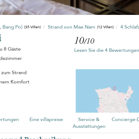
, Bang Po)
Strand von Mae Nam
4 Schla
(35 Villen)
(12 Villen)
i
10
/10
zu 8 Gäste
Lesen Sie die 4 Bewertunge
adezimmer
g zum Strand
ernem Komfort
rtungen
Eine villapreise
Service &
Concierge-
Ausstattungen