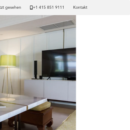
tzt gesehen
+1 ​415 851 9111
Kontakt