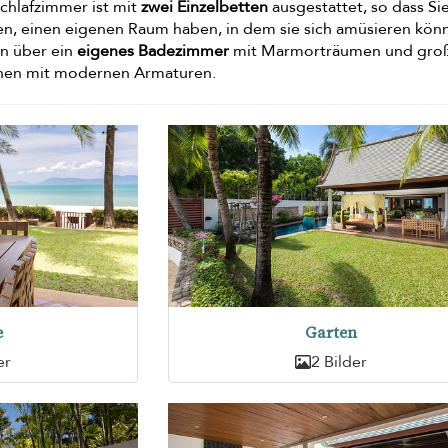
Schlafzimmer ist mit
zwei Einzelbetten
ausgestattet, so dass Sie
en, einen eigenen Raum haben, in dem sie sich amüsieren kön
en über ein
eigenes Badezimmer
mit Marmorträumen und gro
hen mit modernen Armaturen.
e
Garten
er
2 Bilder