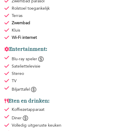
Zwembad parasol
Rolstoel toegankelijk
Terras
Zwembad
Kluis
Wi-Fi internet
Entertainment:
Blu-ray speler
Sateliettelevisie
Stereo
TV
Biljarttafel
Eten en drinken:
Koffiezetapparaat
Diner
Volledig uitgeruste keuken