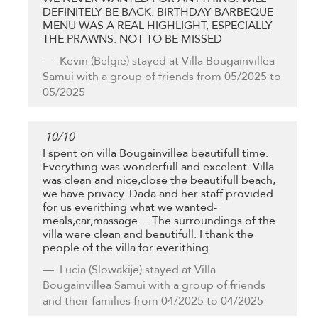
DEFINITELY BE BACK. BIRTHDAY BARBEQUE
MENU WAS A REAL HIGHLIGHT, ESPECIALLY
THE PRAWNS. NOT TO BE MISSED
Kevin
(België) stayed at Villa Bougainvillea
Samui with a group of friends from 05/2025 to
05/2025
10
/
10
I spent on villa Bougainvillea beautifull time.
Everything was wonderfull and excelent. Villa
was clean and nice,close the beautifull beach,
we have privacy. Dada and her staff provided
for us everithing what we wanted-
meals,car,massage.... The surroundings of the
villa were clean and beautifull. I thank the
people of the villa for everithing
Lucia
(Slowakije) stayed at Villa
Bougainvillea Samui with a group of friends
and their families from 04/2025 to 04/2025