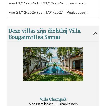
van 01/11/2026 tot 21/12/2026
Low season
3 n
van 21/12/2026 tot 11/01/2027
Peak season
7 n
Deze villas zijn dichtbij Villa
Bougainvillea Samui
Villa Champak
Mae Nam beach - 5 slaapkamers