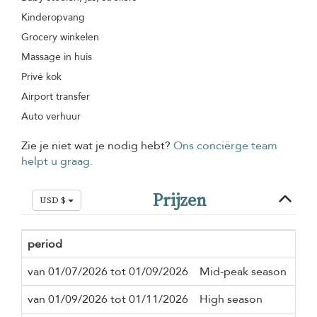
Kinderopvang
Grocery winkelen
Massage in huis
Privé kok
Airport transfer
Auto verhuur
Zie je niet wat je nodig hebt?
Ons conciërge team
helpt u graag.
Prijzen
USD $
period
Min
van 01/07/2026 tot 01/09/2026
Mid-peak season
5 n
van 01/09/2026 tot 01/11/2026
High season
3 n