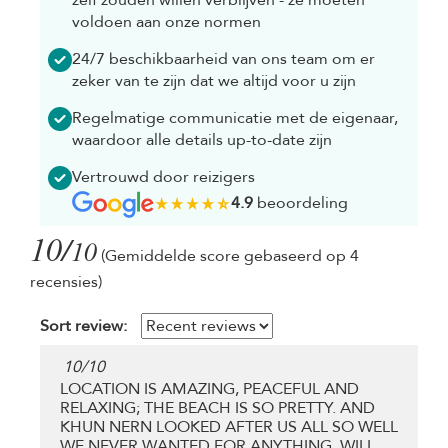
voldoen aan onze normen
24/7 beschikbaarheid van ons team om er
zeker van te zijn dat we altijd voor u zijn
Regelmatige communicatie met de eigenaar,
waardoor alle details up-to-date zijn
Vertrouwd door reizigers
4.9
beoordeling
10/
10
(Gemiddelde score gebaseerd op 4
recensies)
Sort review:
10
/
10
LOCATION IS AMAZING, PEACEFUL AND
RELAXING; THE BEACH IS SO PRETTY. AND
KHUN NERN LOOKED AFTER US ALL SO WELL
WE NEVER WANTED FOR ANYTHING. WILL