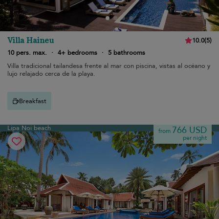
Villa Haineu
10.0
(
5
)
10 pers. max.
·
4+ bedrooms
·
5 bathrooms
Villa tradicional tailandesa frente al mar con piscina, vistas al océano y
lujo relajado cerca de la playa.
Breakfast
Lipa Noi beach
766 USD
from
per night