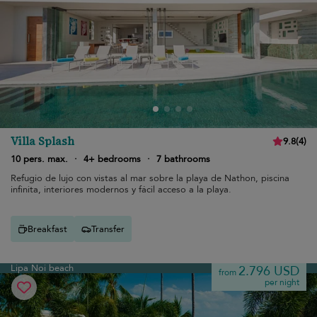
Villa Splash
9.8
(
4
)
10 pers. max.
·
4+ bedrooms
·
7 bathrooms
Refugio de lujo con vistas al mar sobre la playa de Nathon, piscina
infinita, interiores modernos y fácil acceso a la playa.
Breakfast
Transfer
Lipa Noi beach
2.796 USD
from
per night