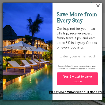
Panel de gestión de cookies
Tog
Save More from
nav
Every Stay
Get inspired for your next
villa trip, receive expert
family travel tips, and earn
View on map
up to 8% in Loyalty Credits
m
on every booking.
Taling Ngam beach
1.063 USD
from
per night
*By completing this form, you are signing up to
receive emails and can unsubscribe at any time.
Yes, I want to save
more
I'll explore villas without the extra