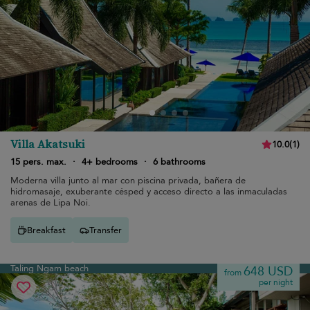
Villa Akatsuki
10.0
(
1
)
15 pers. max.
·
4+ bedrooms
·
6 bathrooms
Moderna villa junto al mar con piscina privada, bañera de
hidromasaje, exuberante césped y acceso directo a las inmaculadas
arenas de Lipa Noi.
Breakfast
Transfer
Taling Ngam beach
648 USD
from
per night