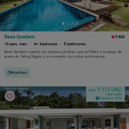
Baan Samlarn
9.8
(
6
)
10 pers. max.
·
4+ bedrooms
·
5 bathrooms
Baan Samlarn cuenta con amplios jardines que ex10den a la playa de
arena de Taling Ngam y un comedor con vistas pintorescas.
Breakfast
Nathon beach
1.113 USD
from
per night
Discount -10%