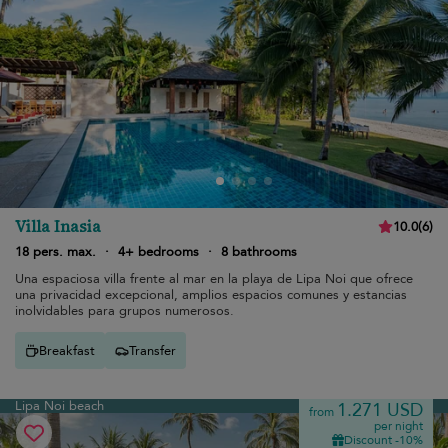
Villa Inasia
10.0
(
6
)
18 pers. max.
·
4+ bedrooms
·
8 bathrooms
Una espaciosa villa frente al mar en la playa de Lipa Noi que ofrece
una privacidad excepcional, amplios espacios comunes y estancias
inolvidables para grupos numerosos.
Breakfast
Transfer
Lipa Noi beach
1.271 USD
from
per night
Discount -10%