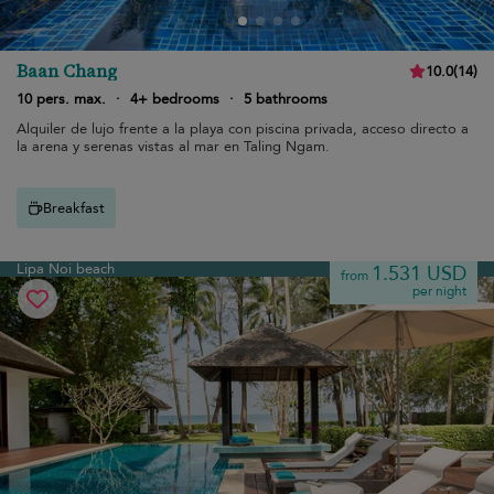
Baan Chang
10.0
(
14
)
10 pers. max.
·
4+ bedrooms
·
5 bathrooms
Alquiler de lujo frente a la playa con piscina privada, acceso directo a
la arena y serenas vistas al mar en Taling Ngam.
Breakfast
Lipa Noi beach
1.531 USD
from
per night