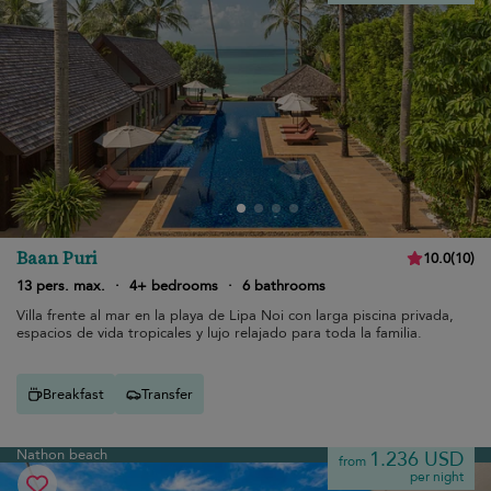
Baan Puri
10.0
(
10
)
13 pers. max.
·
4+ bedrooms
·
6 bathrooms
Villa frente al mar en la playa de Lipa Noi con larga piscina privada,
espacios de vida tropicales y lujo relajado para toda la familia.
Breakfast
Transfer
Nathon beach
1.236 USD
from
per night