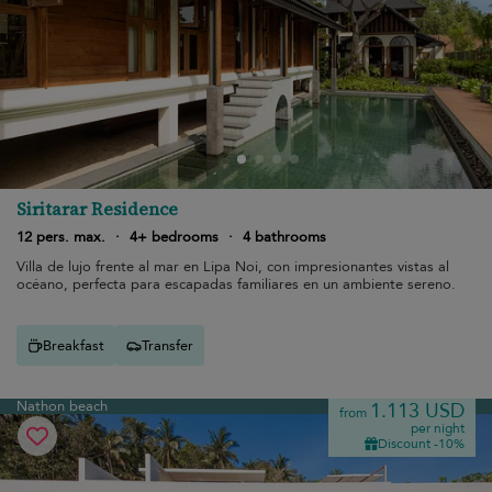
Siritarar Residence
12 pers. max.
·
4+ bedrooms
·
4 bathrooms
Villa de lujo frente al mar en Lipa Noi, con impresionantes vistas al
océano, perfecta para escapadas familiares en un ambiente sereno.
Breakfast
Transfer
Nathon beach
1.113 USD
from
per night
Discount -10%