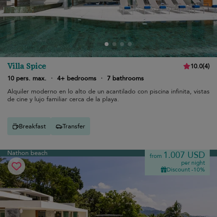
Villa Spice
10.0
(
4
)
10 pers. max.
·
4+ bedrooms
·
7 bathrooms
Alquiler moderno en lo alto de un acantilado con piscina infinita, vistas
de cine y lujo familiar cerca de la playa.
Breakfast
Transfer
Nathon beach
1.007 USD
from
per night
Discount -10%