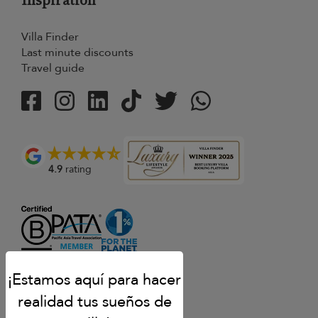
Inspiration
Villa Finder
Last minute discounts
Travel guide
4.9
rating