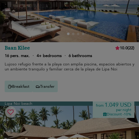
Baan Kilee
10.0
(
22
)
16 pers. max.
·
4+ bedrooms
·
6 bathrooms
Lujoso refugio frente a la playa con amplia piscina, espacios abiertos y
un ambiente tranquilo y familiar cerca de la playa de Lipa Noi
Breakfast
Transfer
Lipa Noi beach
1.049 USD
from
per night
Discount -10%