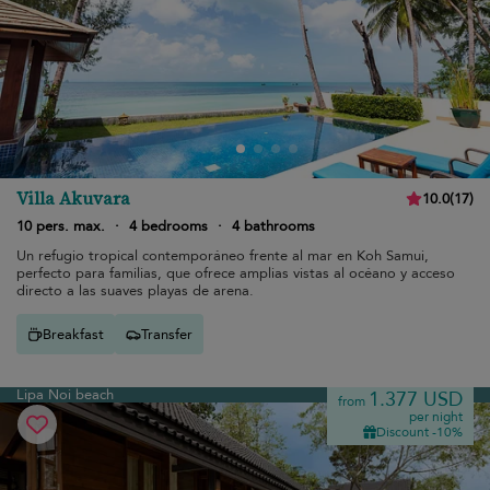
Villa Akuvara
10.0
(
17
)
10 pers. max.
·
4 bedrooms
·
4 bathrooms
Un refugio tropical contemporáneo frente al mar en Koh Samui,
perfecto para familias, que ofrece amplias vistas al océano y acceso
directo a las suaves playas de arena.
Breakfast
Transfer
Lipa Noi beach
1.377 USD
from
per night
Discount -10%