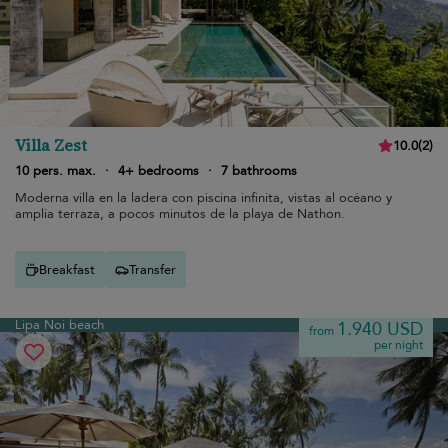
Villa Zest
10.0
(
2
)
10 pers. max.
·
4+ bedrooms
·
7 bathrooms
Moderna villa en la ladera con piscina infinita, vistas al océano y
amplia terraza, a pocos minutos de la playa de Nathon.
Breakfast
Transfer
Lipa Noi beach
1.940 USD
from
per night