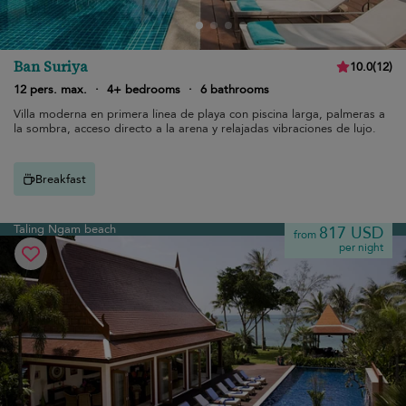
Ban Suriya
10.0
(
12
)
12 pers. max.
·
4+ bedrooms
·
6 bathrooms
Villa moderna en primera línea de playa con piscina larga, palmeras a
la sombra, acceso directo a la arena y relajadas vibraciones de lujo.
Breakfast
Taling Ngam beach
817 USD
from
per night