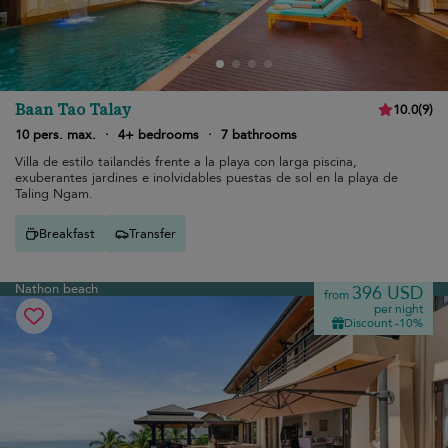
Baan Tao Talay
10.0
(
9
)
10 pers. max.
·
4+ bedrooms
·
7 bathrooms
Villa de estilo tailandés frente a la playa con larga piscina,
exuberantes jardines e inolvidables puestas de sol en la playa de
Taling Ngam.
Breakfast
Transfer
Nathon beach
396 USD
from
per night
Discount -10%