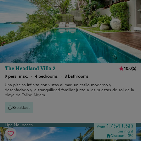
The Headland Villa 2
10.0
(
5
)
9 pers. max.
·
4 bedrooms
·
3 bathrooms
Una piscina infinita con vistas al mar, un estilo moderno y
desenfadado y la tranquilidad familiar junto a las puestas de sol de la
playa de Taling Ngam...
Breakfast
Lipa Noi beach
1.454 USD
from
per night
Discount -5%