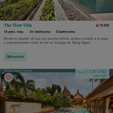
The View Villa
10.0
(
5
)
16 pers. max.
·
4+ bedrooms
·
5 bathrooms
Moderno alquiler de lujo con piscina infinita, acceso privado a la playa
e impresionantes vistas al mar en la playa de Taling Ngam.
Breakfast
Taling Ngam beach
1.130 USD
from
per night