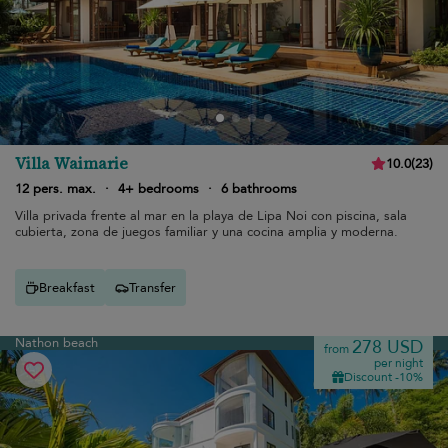
Villa Waimarie
10.0
(
23
)
12 pers. max.
·
4+ bedrooms
·
6 bathrooms
Villa privada frente al mar en la playa de Lipa Noi con piscina, sala
cubierta, zona de juegos familiar y una cocina amplia y moderna.
Breakfast
Transfer
Nathon beach
278 USD
from
per night
Discount -10%