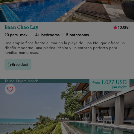
Baan Chao Lay
10.0
(
8
)
10 pers. max.
·
4+ bedrooms
·
5 bathrooms
Una amplia finca frente al mar en la playa de Lipa Noi que ofrece un
diseño moderno, una piscina infinita y un entorno perfecto para
familias numerosas.
Breakfast
Taling Ngam beach
1.027 USD
from
per night