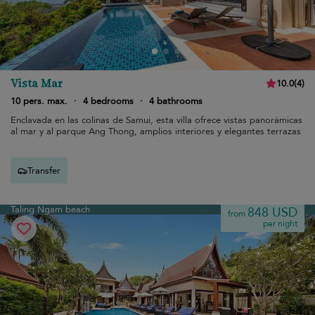
Vista Mar
10.0
(
4
)
10 pers. max.
·
4 bedrooms
·
4 bathrooms
Enclavada en las colinas de Samui, esta villa ofrece vistas panorámicas
al mar y al parque Ang Thong, amplios interiores y elegantes terrazas
Transfer
Taling Ngam beach
848 USD
from
per night