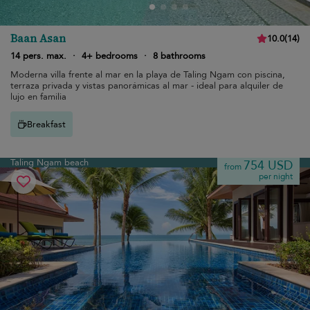
Baan Asan
10.0
(
14
)
14 pers. max.
·
4+ bedrooms
·
8 bathrooms
Moderna villa frente al mar en la playa de Taling Ngam con piscina,
terraza privada y vistas panorámicas al mar - ideal para alquiler de
lujo en familia
Breakfast
Taling Ngam beach
754 USD
from
per night