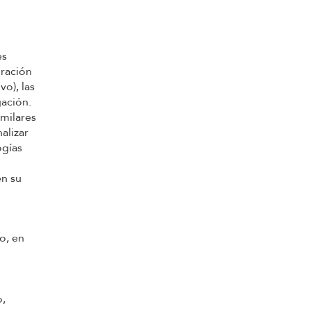
es
uración
vo), las
gación.
imilares
alizar
ogías
n su
o, en
o,