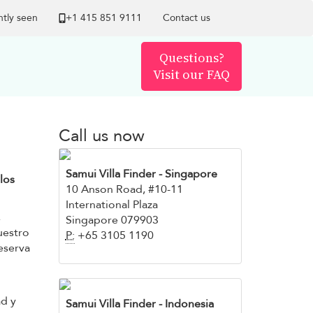
tly seen
+1 ​415 851 9111
Contact us
Questions?
Visit our FAQ
Call us now
Samui Villa Finder
- Singapore
los
10 Anson Road, #10-11
International Plaza
,
Singapore 079903
uestro
P:
+65 3105 1190
reserva
ad y
Samui Villa Finder - Indonesia