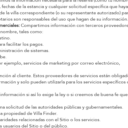
mos la información necesaria para la reserva (como tu nombr
echas de la estancia y cualquier solicitud específica que haya
 de la villa correspondiente (o su representante autorizado) pa
opietarios son responsables del uso que hagan de su información
merciales:
Compartimos información con terceros proveedor
o nombre, tales como:
stino.
a facilitar los pagos.
inistración de sistemas.
ube.
r ejemplo, servicios de marketing por correo electrónico,
ción al cliente. Estos proveedores de servicios están obliga
mación y solo pueden utilizarla para los servicios específicos
nformación si así lo exige la ley o si creemos de buena fe que
na solicitud de las autoridades públicas y gubernamentales.
a propiedad de Villa Finder.
aridades relacionadas con el Sitio o los servicios.
 usuarios del Sitio o del público.