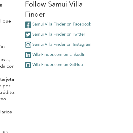
Follow Samui Villa
a
Finder
l que
Samui Villa Finder on Facebook
Samui Villa Finder on Twitter
Samui Villa Finder on Instagram
ión
Villa-Finder.com on LinkedIn
icas,
Villa-Finder.com on GitHub
nada con
tarjeta
e por
rédito.
reo
larios
cios.