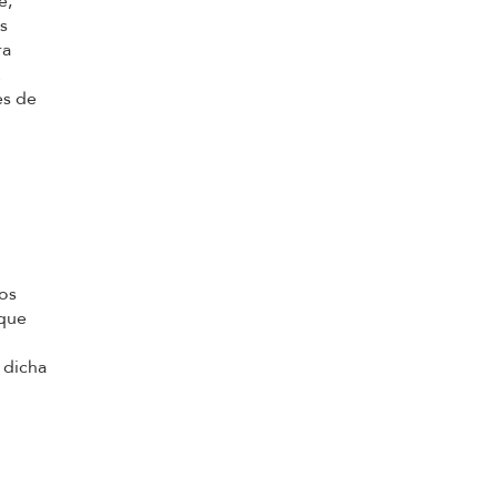
e,
s
ra
.
es de
dos
 que
 dicha