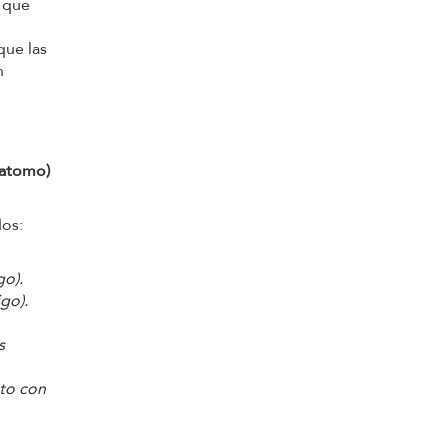
 que
que las
n
Matomo)
dos:
go).
go).
s
ato con