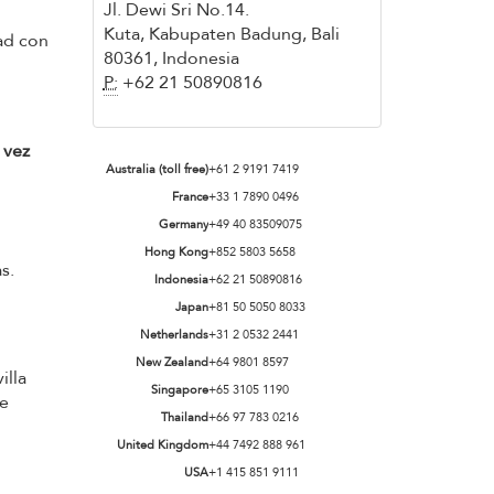
Jl. Dewi Sri No.14.
Kuta, Kabupaten Badung, Bali
dad con
80361, Indonesia
P:
+62 21 50890816
 vez
Australia (toll free)
+61 2 9191 7419
France
+33 1 7890 0496
Germany
+49 40 83509075
Hong Kong
+852 5803 5658
s.
Indonesia
+62 21 50890816
Japan
+81 50 5050 8033
Netherlands
+31 2 0532 2441
New Zealand
+64 9801 8597
illa
Singapore
+65 3105 1190
se
Thailand
+66 97 783 0216
United Kingdom
+44 7492 888 961
USA
+1 415 851 9111