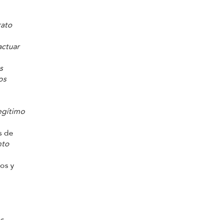
rato
actuar
s
os
legítimo
s de
nto
ios y
s,