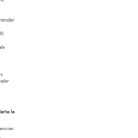
prender
).
rés
os
valer
arte la
ancias: