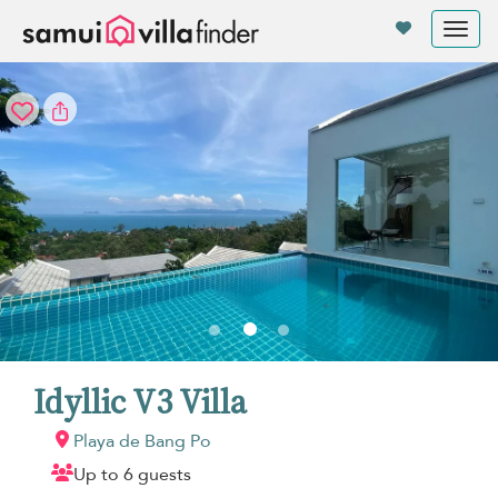
Panel de gestión de cookies
Tog
nav
Idyllic V3 Villa
Playa de Bang Po
Up to 6 guests