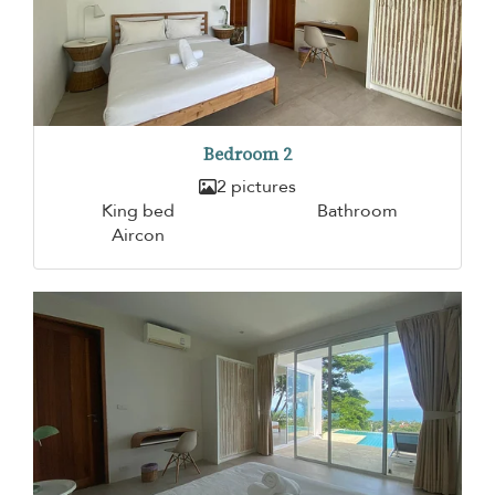
Bedroom 2
2 pictures
King bed
Bathroom
Aircon