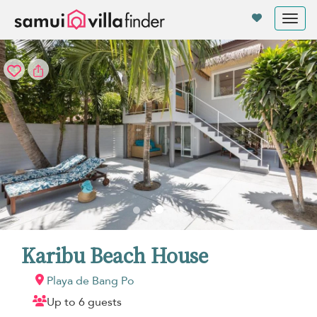
Panel de gestión de cookies
Tog
nav
Karibu Beach House
Playa de Bang Po
Up to 6 guests