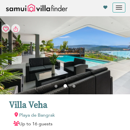
Panel de gestión de cookies
Tog
nav
Villa Veha
Playa de Bangrak
Up to 16 guests