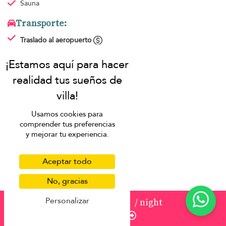
Sauna
Transporte:
Traslado al aeropuerto
Coche disponible
Chofer
Comidas:
Almuerzo
Usamos cookies para
Cafetera
comprender tus preferencias
Cena
y mejorar tu experiencia.
Cocinero
Cocina totalmente equipada
Aceptar todo
Horno
No, gracias
Microondas
Desayuno diario
incluido en el primer día sólo
Personalizar
from
1.295 USD
/ night
Enquire
Niños: