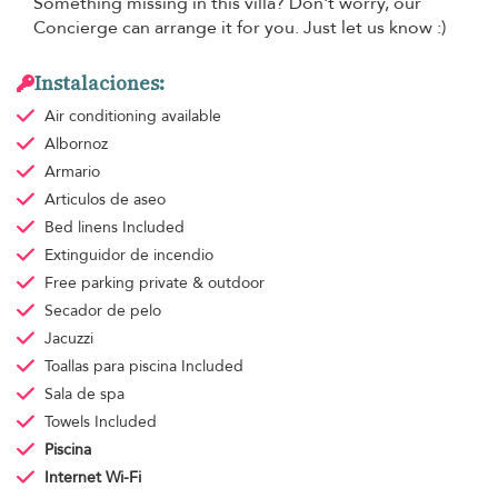
Something missing in this villa? Don't worry, our
Concierge can arrange it for you. Just let us know :)
Instalaciones:
Air conditioning
available
Albornoz
Armario
Articulos de aseo
Bed linens
Included
Extinguidor de incendio
Free parking
private & outdoor
Secador de pelo
Jacuzzi
Toallas para piscina
Included
Sala de spa
Towels
Included
Piscina
Internet Wi-Fi