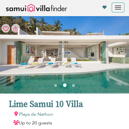
Panel de gestión de cookies
Tog
nav
Lime Samui 10 Villa
Playa de Nathon
Up to 20 guests