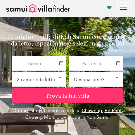
Pannello di gestione dei cookies
Tog
nav
Le migliori ville di Koh Samui con 2 camere
da letto, ispezionate e selezionate per voi
Trova la tua villa
Oppure sfoglia le nostre ville a:
Chaweng
,
Bo Phut
,
Choeng Mon
, o
ovunque in Koh Samui