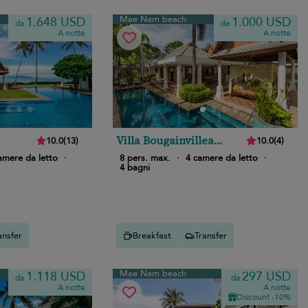
Mae Nam beach
1.648 USD
1.000 USD
da
da
A notte
A notte
Villa Bougainvillea
10.0
(
13
)
10.0
(
4
)
Samui
amere da letto
·
8 pers. max.
·
4 camere da letto
·
4 bagni
ansfer
Breakfast
Transfer
Mae Nam beach
1.118 USD
297 USD
da
da
A notte
A notte
Discount -10%