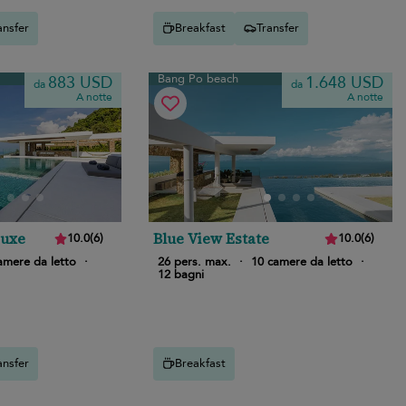
ansfer
Breakfast
Transfer
Bang Po beach
883 USD
1.648 USD
da
da
A notte
A notte
Luxe
Blue View Estate
10.0
(
6
)
10.0
(
6
)
amere da letto
·
26 pers. max.
·
10 camere da letto
·
12 bagni
ansfer
Breakfast