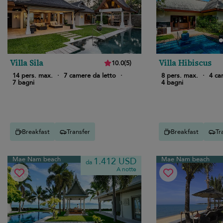
Villa Sila
Villa Hibiscus
10.0
(
5
)
14 pers. max.
·
7 camere da letto
·
8 pers. max.
·
4 ca
7 bagni
4 bagni
Breakfast
Transfer
Breakfast
Tr
Mae Nam beach
Mae Nam beach
1.412 USD
da
A notte