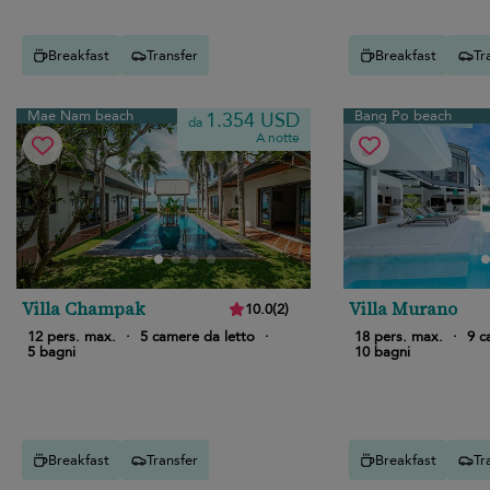
Breakfast
Transfer
Breakfast
Tr
Mae Nam beach
Bang Po beach
1.354 USD
da
A notte
Villa Champak
Villa Murano
10.0
(
2
)
12 pers. max.
·
5 camere da letto
·
18 pers. max.
·
9 c
5 bagni
10 bagni
Breakfast
Transfer
Breakfast
Tr