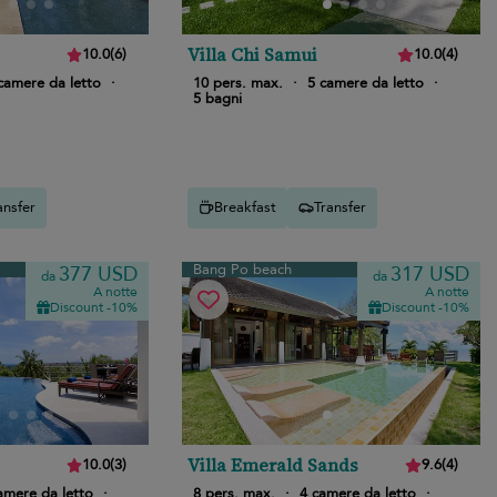
Villa Chi Samui
10.0
(
6
)
10.0
(
4
)
camere da letto
·
10 pers. max.
·
5 camere da letto
·
5 bagni
ansfer
Breakfast
Transfer
Bang Po beach
377 USD
317 USD
da
da
A notte
A notte
Discount -10%
Discount -10%
Villa Emerald Sands
10.0
(
3
)
9.6
(
4
)
amere da letto
·
8 pers. max.
·
4 camere da letto
·