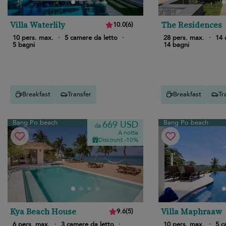
Villa Waterlily
The Residences
10.0
(
6
)
10 pers. max.
·
5 camere da letto
·
28 pers. max.
·
14 
5 bagni
14 bagni
Breakfast
Transfer
Breakfast
Tr
Bang Po beach
Bang Po beach
669 USD
da
A notte
Discount -10%
Kya Beach House
Villa Maphraaw
9.6
(
5
)
6 pers. max.
·
3 camere da letto
·
10 pers. max.
·
5 c