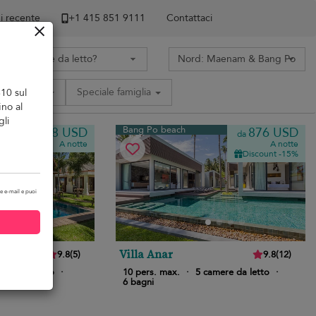
di recente
+1 ​415 851 9111
Contattaci
Servizi
Speciale famiglia
$10 sul
ino al
gli
Bang Po beach
1.118 USD
876 USD
da
da
A notte
A notte
Discount -15%
e e-mail e puoi
Villa Anar
9.8
(
5
)
9.8
(
12
)
mere da letto
·
10 pers. max.
·
5 camere da letto
·
6 bagni