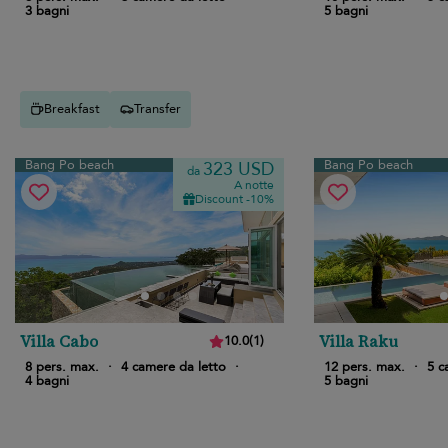
3 bagni
5 bagni
Breakfast
Transfer
Bang Po beach
Bang Po beach
323 USD
da
A notte
Discount -10%
Villa Cabo
Villa Raku
10.0
(
1
)
8 pers. max.
·
4 camere da letto
·
12 pers. max.
·
5 c
4 bagni
5 bagni