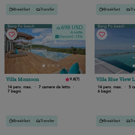
Breakfast
Transfer
Breakfast
Tr
Bang Po beach
Bang Po beach
698 USD
da
A notte
Discount -15%
Villa Monsoon
Villa Blue View 
9.8
(
7
)
14 pers. max.
·
7 camere da letto
·
14 pers. max.
·
5 c
7 bagni
6 bagni
Breakfast
Transfer
Breakfast
Tr