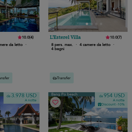
L'Esterel Villa
10.0
(
4
)
10.0
(
7
)
mere da letto
·
8 pers. max.
·
4 camere da letto
·
4 bagni
ansfer
Transfer
Bang Po beach
3.978 USD
954 USD
da
da
A notte
A notte
Discount -10%