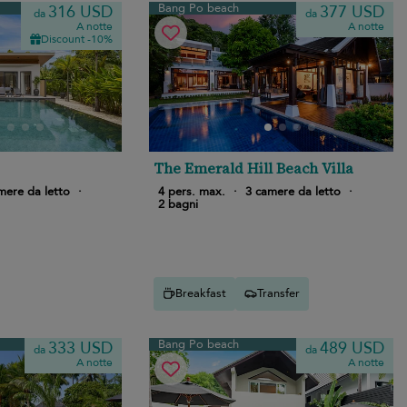
Bang Po beach
316 USD
377 USD
da
da
A notte
A notte
Discount -10%
The Emerald Hill Beach Villa
mere da letto
·
4 pers. max.
·
3 camere da letto
·
2 bagni
Breakfast
Transfer
Bang Po beach
333 USD
489 USD
da
da
A notte
A notte