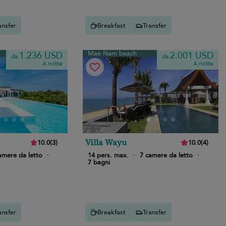
ansfer
Breakfast
Transfer
Mae Nam beach
1.236 USD
2.001 USD
da
da
A notte
A notte
Villa Wayu
10.0
(
3
)
10.0
(
4
)
amere da letto
·
14 pers. max.
·
7 camere da letto
·
7 bagni
ansfer
Breakfast
Transfer