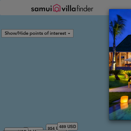
Pannello di gestione dei cookies
Show/Hide points of interest
333 USD
489 USD
954 USD