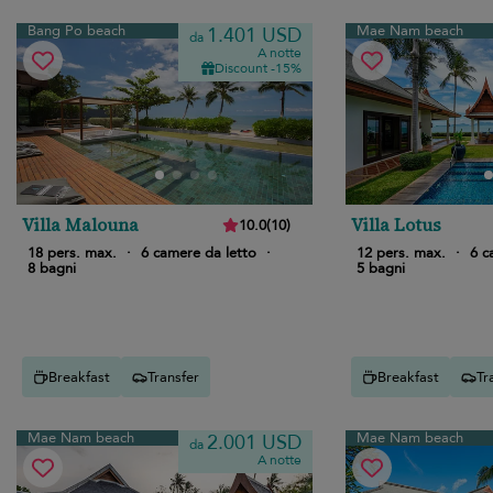
Bang Po beach
Mae Nam beach
1.401 USD
da
A notte
Discount -15%
Villa Malouna
Villa Lotus
10.0
(
10
)
18 pers. max.
·
6 camere da letto
·
12 pers. max.
·
6 c
8 bagni
5 bagni
Breakfast
Transfer
Breakfast
Tr
Mae Nam beach
Mae Nam beach
2.001 USD
da
A notte