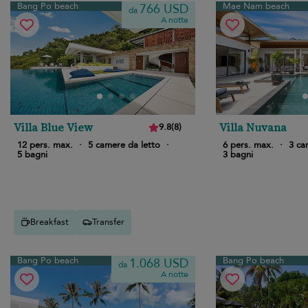
Bang Po beach
Mae Nam beach
766 USD
da
A notte
Villa Blue View
Villa Nuvana
9.8
(
8
)
12 pers. max.
·
5 camere da letto
·
6 pers. max.
·
3 ca
5 bagni
3 bagni
Breakfast
Transfer
Bang Po beach
Bang Po beach
1.068 USD
da
A notte