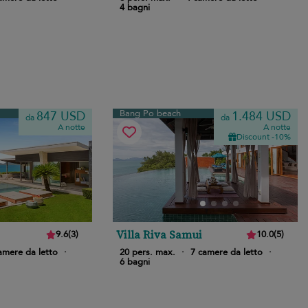
4 bagni
Bang Po beach
847 USD
1.484 USD
da
da
A notte
A notte
Discount -10%
Villa Riva Samui
9.6
(
3
)
10.0
(
5
)
amere da letto
·
20 pers. max.
·
7 camere da letto
·
6 bagni