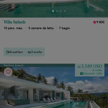
Villa Splash
9.8
(
4
)
10 pers. max.
·
5 camere da letto
·
7 bagni
Breakfast
Transfer
Nathon beach
3.549 USD
da
A notte
Discount -10%