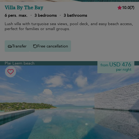
Villa By The Bay
10.0
(
7
)
6 pers. max.
·
3 bedrooms
·
3 bathrooms
Lush villa with turquoise sea views, pool deck, and easy beach access,
perfect for families or small groups.
Transfer
Free cancellation
Plai Laem beach
USD 476
from
per night