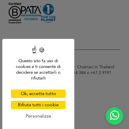
USD $
it Italiano
Questo sito fa uso di
cookies e ti consente di
Copyright © 2026 Samui Villa Finder. Chiamaci in Thailand
decidere se accettarli o
+66 60 003 5911 / Australia 1300 014 384 o +61 2 9191
rifiutarli
7419 / Singapore +65 6871 8993.
Termini di utilizzo
Informativa sulla privacy
Ok, accetta tutto
Cookies
Mappa del sito
Rifiuta tutti i cookie
Personalizza