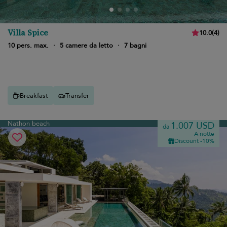
Villa Spice
10.0
(
4
)
10 pers. max.
·
5 camere da letto
·
7 bagni
Breakfast
Transfer
Nathon beach
1.007 USD
da
A notte
Discount -10%