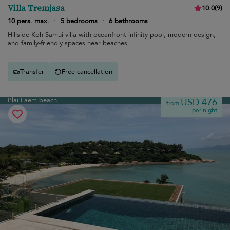
Villa Tremjasa
10.0
(
9
)
10 pers. max.
·
5 bedrooms
·
6 bathrooms
Hillside Koh Samui villa with oceanfront infinity pool, modern design,
and family-friendly spaces near beaches.
Transfer
Free cancellation
Plai Laem beach
USD 476
from
per night