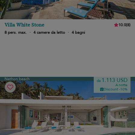
Villa White Stone
10.0
(
8
)
8 pers. max.
·
4 camere da letto
·
4 bagni
Nathon beach
1.113 USD
da
A notte
Discount -10%