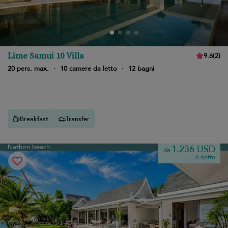
Lime Samui 10 Villa
9.6
(
2
)
20 pers. max.
·
10 camere da letto
·
12 bagni
Breakfast
Transfer
Nathon beach
1.236 USD
da
A notte