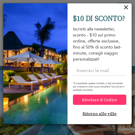
Pannello di gestione dei cookies
Tog
$10 DI SCONTO?
nav
Iscriviti alla newsletter,
sconto - $10 sul primo
ordine, offerte esclusive,
fino al 50% di sconto last-
minute, consigli viaggio
View on map
m
personalizzati!
Nathon beach
396 USD
da
A notte
Discount -10%
*Compilando questo modulo, ti stai iscrivendo
per ricevere e-mail e puoi annullare l'iscrizione in
qualsiasi momento.
Rivelare il Codice
Ritorno alle ville