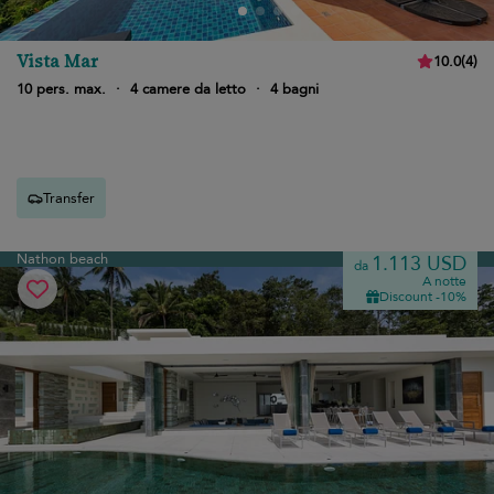
Vista Mar
10.0
(
4
)
10 pers. max.
·
4 camere da letto
·
4 bagni
Transfer
Nathon beach
1.113 USD
da
A notte
Discount -10%