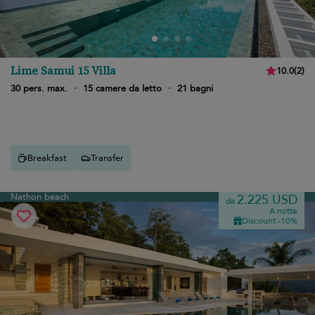
Lime Samui 15 Villa
10.0
(
2
)
30 pers. max.
·
15 camere da letto
·
21 bagni
Breakfast
Transfer
Nathon beach
2.225 USD
da
A notte
Discount -10%