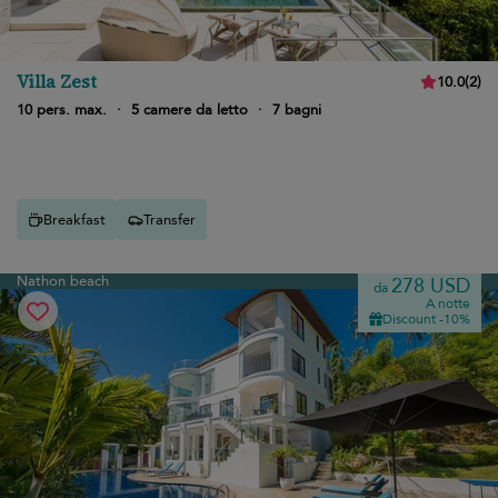
Villa Zest
10.0
(
2
)
10 pers. max.
·
5 camere da letto
·
7 bagni
Breakfast
Transfer
Nathon beach
278 USD
da
A notte
Discount -10%