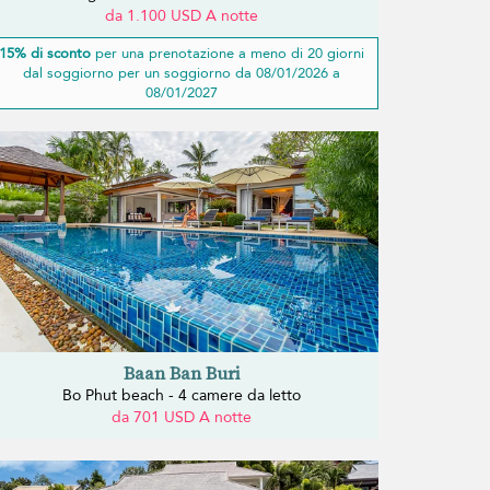
da 1.100 USD A notte
15% di sconto
per una prenotazione a meno di 20 giorni
dal soggiorno per un soggiorno da 08/01/2026 a
08/01/2027
Baan Ban Buri
Bo Phut beach - 4 camere da letto
da 701 USD A notte