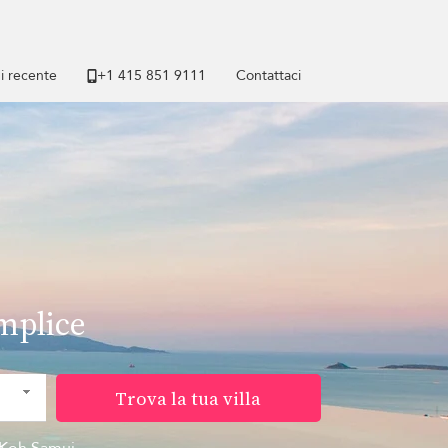
di recente
+1 ​415 851 9111
Contattaci
emplice
Trova la tua villa