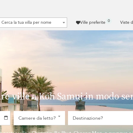
0
Cerca la tua villa per nome
Ville preferite
Viste 
are ville a Koh Samui in modo s