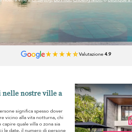
e nostre ville a
Chaweng
,
Bo Phut
,
Choeng Mon
, o
ovunque a
Valutazione
4.9
 nelle nostre ville a
ersone significa spesso dover
e vicino alla vita notturna, chi
capire quale villa o zona sia
i le date, il numero di persone