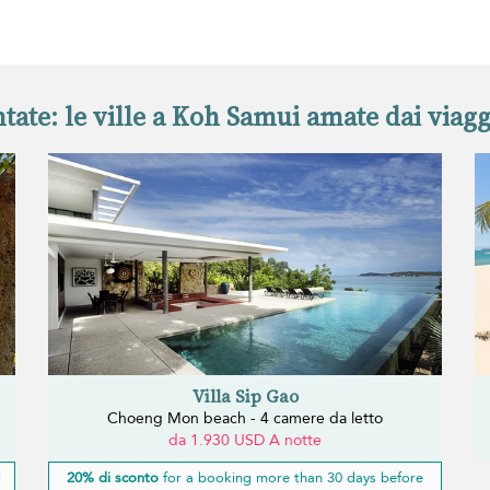
tate: le ville a Koh Samui amate dai viagg
Villa Sip Gao
Choeng Mon beach - 4 camere da letto
da 1.930 USD A notte
i
20% di sconto
for a booking more than 30 days before