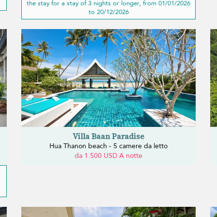
the stay for a stay of 3 nights or longer, from 01/01/2026
to 20/12/2026
Villa Baan Paradise
Hua Thanon beach - 5 camere da letto
da 1.500 USD A notte
i