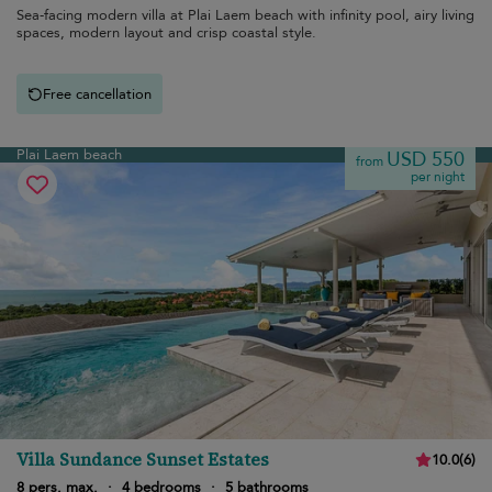
Sea-facing modern villa at Plai Laem beach with infinity pool, airy living
spaces, modern layout and crisp coastal style.
Free cancellation
Plai Laem beach
USD 550
from
per night
Villa Sundance Sunset Estates
10.0
(
6
)
8 pers. max.
·
4 bedrooms
·
5 bathrooms