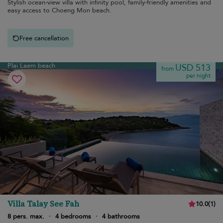
Stylish ocean-view villa with infinity pool, family-friendly amenities and
easy access to Choeng Mon beach.
Free cancellation
Plai Laem beach
USD 513
from
per night
Villa Talay See Fah
10.0
(
1
)
8 pers. max.
·
4 bedrooms
·
4 bathrooms