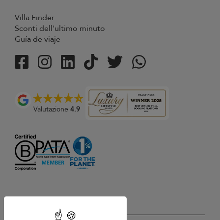
Villa Finder
Sconti dell'ultimo minuto
Guía de viaje
Valutazione
4.9