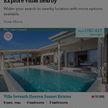
Explore villas nearby
Widen your search to nearby location with more options
available.
View More
Plai Laem beach
USD 427
from
per night
Villa Seventh Heaven Sunset Estates
10.0
(
4
)
8 pers. max.
·
4 bedrooms
·
5 bathrooms