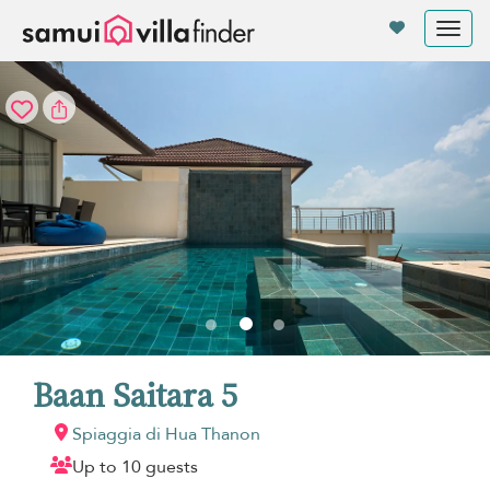
Pannello di gestione dei cookies
Tog
nav
Baan Saitara 5
Spiaggia di Hua Thanon
Up to 10 guests