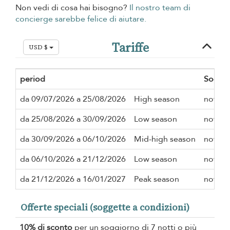
Non vedi di cosa hai bisogno?
Il nostro team di
concierge sarebbe felice di aiutare.
Tariffe
USD $
period
Soggi
da 09/07/2026 a 25/08/2026
High season
notte
da 25/08/2026 a 30/09/2026
Low season
notte
da 30/09/2026 a 06/10/2026
Mid-high season
notte
da 06/10/2026 a 21/12/2026
Low season
notte
da 21/12/2026 a 16/01/2027
Peak season
notte
Offerte speciali (soggette a condizioni)
10% di sconto
per un soggiorno di 7 notti o più