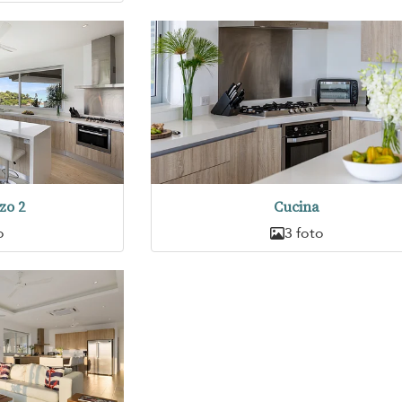
zo 2
Cucina
o
3 foto