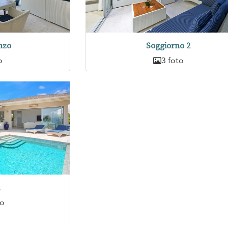
nzo
Soggiorno 2
o
3 foto
a
to