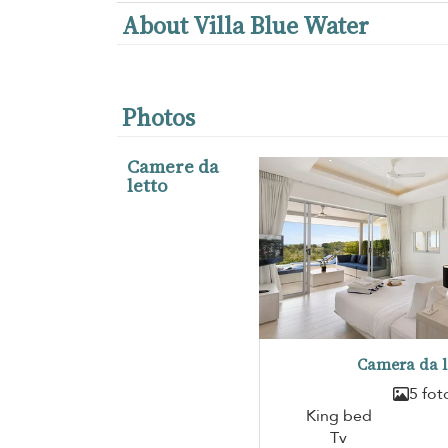
About Villa Blue Water
Photos
Camere da
letto
Camera da l
5 fot
King bed
Tv