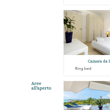
Camera da l
King bed
Aree
all'aperto