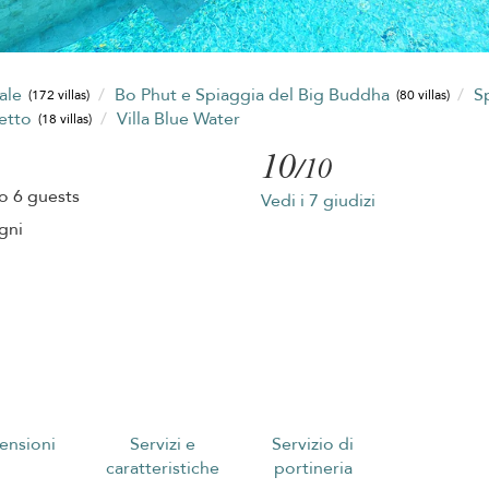
tale
Bo Phut e Spiaggia del Big Buddha
S
(172 villas)
(80 villas)
letto
Villa Blue Water
(18 villas)
10
/10
o 6 guests
Vedi i 7 giudizi
gni
ensioni
Servizi e
Servizio di
caratteristiche
portineria