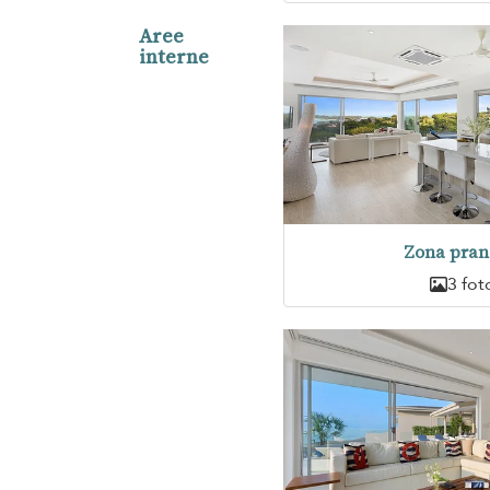
Aree
interne
Zona pran
3 fot