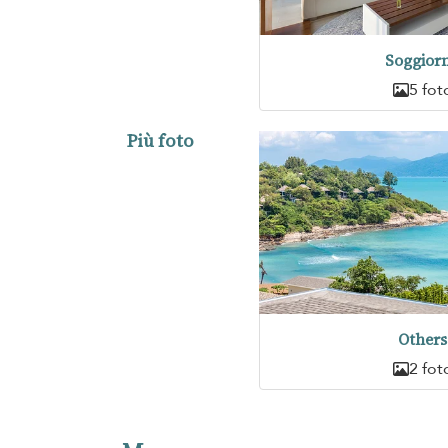
Soggior
5 fot
Più foto
Others
2 fot