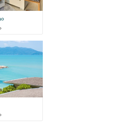
no
o
o