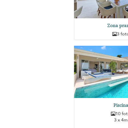
Zona pra
3 fot
Piscin
10 fo
3 x 4m