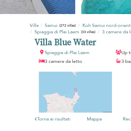
Ville
Samui
Koh Samui nord-orien
(272 villas)
Spiaggia di Plai Laem
3 camere da 
(33 villas)
Villa Blue Water
Spiaggia di Plai Laem
Up t
3 camere da letto
3 ba
Torna ai risultati
Mappa
Rec