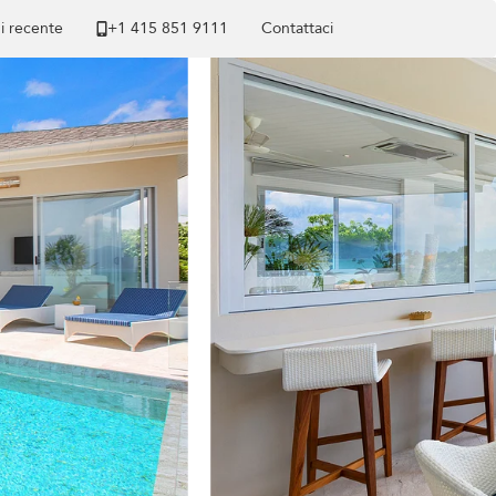
di recente
+1 ​415 851 9111
Contattaci