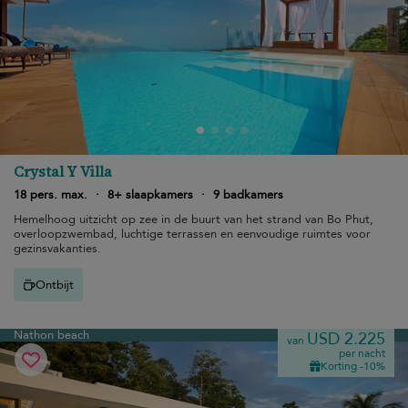
Crystal Y Villa
18 pers. max.
·
8+ slaapkamers
·
9 badkamers
Hemelhoog uitzicht op zee in de buurt van het strand van Bo Phut,
overloopzwembad, luchtige terrassen en eenvoudige ruimtes voor
gezinsvakanties.
Ontbijt
Nathon beach
USD 2.225
van
per nacht
Korting -10%