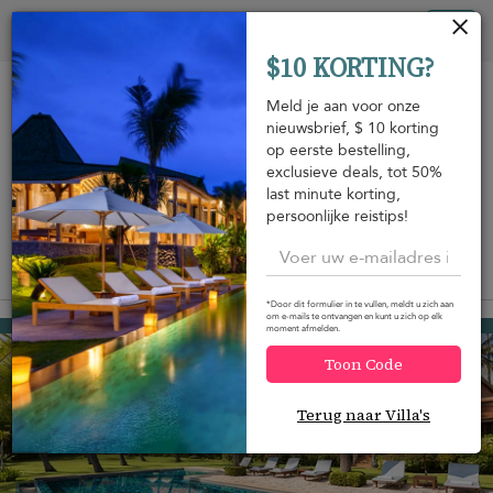
Cookies beheer paneel
Tog
$10 KORTING?
nav
Meld je aan voor onze
nieuwsbrief, $ 10 korting
op eerste bestelling,
exclusieve deals, tot 50%
last minute korting,
Strand te
Aan het
Zwembad
m
voet
strand
persoonlijke reistips!
bereikbaar
Bekijk op de kaart
*Door dit formulier in te vullen, meldt u zich aan
om e-mails te ontvangen en kunt u zich op elk
Bang Kao beach
USD 1.601
moment afmelden.
van
per nacht
Toon Code
Terug naar Villa's