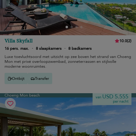
Villa Skyfall
10.0
(
2
)
16 pers. max.
·
8 slaapkamers
·
8 badkamers
Luxe toevluchtsoord met uitzicht op zee boven het strand van Choeng
Mon met privé overloopzwembad, zonneterrassen en stijlvolle
moderne woonruimtes.
Ontbijt
Transfer
Choeng Mon beach
USD 5.555
van
per nacht