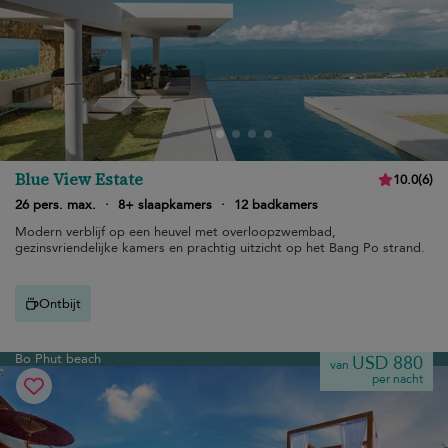
Blue View Estate
10.0
(
6
)
26 pers. max.
·
8+ slaapkamers
·
12 badkamers
Modern verblijf op een heuvel met overloopzwembad,
gezinsvriendelijke kamers en prachtig uitzicht op het Bang Po strand.
Ontbijt
Bo Phut beach
USD 880
van
per nacht