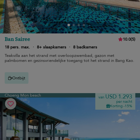
Ban Sairee
10.0
(
5
)
18 pers. max.
·
8+ slaapkamers
·
8 badkamers
Teakvilla aan het strand met overloopzwembad, gazon met
palmbomen en gezinsvriendelijke toegang tot het strand in Bang Kao.
Ontbijt
Choeng Mon beach
USD 1.293
van
per nacht
Korting -15%