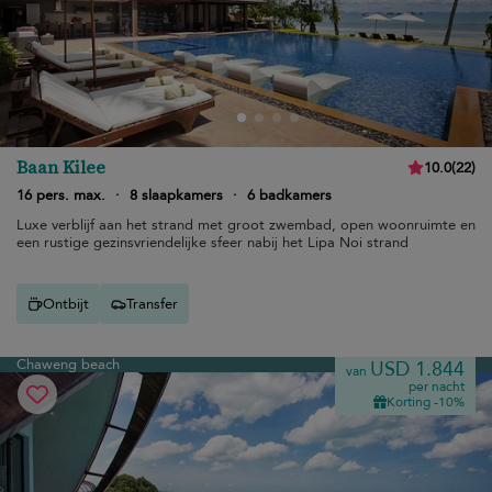
Baan Kilee
10.0
(
22
)
16 pers. max.
·
8 slaapkamers
·
6 badkamers
Luxe verblijf aan het strand met groot zwembad, open woonruimte en
een rustige gezinsvriendelijke sfeer nabij het Lipa Noi strand
Ontbijt
Transfer
Chaweng beach
USD 1.844
van
per nacht
Korting -10%