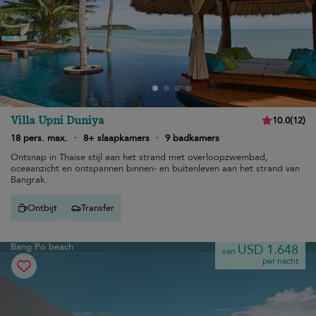
Villa Upni Duniya
10.0
(
12
)
18 pers. max.
·
8+ slaapkamers
·
9 badkamers
Ontsnap in Thaise stijl aan het strand met overloopzwembad,
oceaanzicht en ontspannen binnen- en buitenleven aan het strand van
Bangrak.
Ontbijt
Transfer
Bang Po beach
USD 1.648
van
per nacht