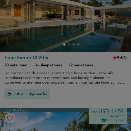
Lime Samui 10 Villa
9.6
(
2
)
20 pers. max.
·
8+ slaapkamers
·
12 badkamers
De horizon van de oceaan is vanuit elke hoek te zien. Deze villa
combineert een modern ontwerp met een luchtige binnen- en
buitenleefruimte, een overloopzwembad en ruimtes die klaar zijn voor
entertainment.
Ontbijt
Transfer
Lipa Noi beach
USD 1.454
van
per nacht
Korting -5%