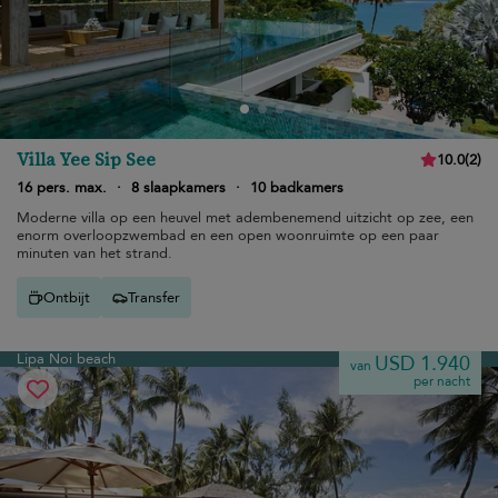
Villa Yee Sip See
10.0
(
2
)
16 pers. max.
·
8 slaapkamers
·
10 badkamers
Moderne villa op een heuvel met adembenemend uitzicht op zee, een
enorm overloopzwembad en een open woonruimte op een paar
minuten van het strand.
Ontbijt
Transfer
Lipa Noi beach
USD 1.940
van
per nacht