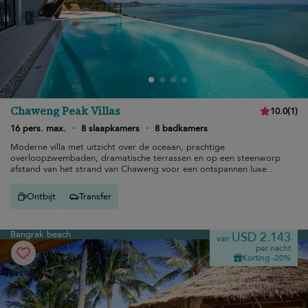
Chaweng Peak Villas
10.0
(
1
)
16 pers. max.
·
8 slaapkamers
·
8 badkamers
Moderne villa met uitzicht over de oceaan, prachtige
overloopzwembaden, dramatische terrassen en op een steenworp
afstand van het strand van Chaweng voor een ontspannen luxe
vakantie.
Ontbijt
Transfer
Bangrak beach
USD 2.143
van
per nacht
Korting -20%