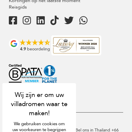
Kortingen op het laatste moment
Reisgids
4.9
beoordeling
USD $
nl Nederlands
We gebruiken cookies om
uw voorkeuren te begrijpen
Copyright © 2026 Samui-Villa.com. Bel ons in Thailand +66