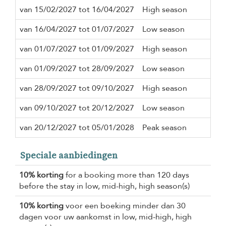
van 15/02/2027 tot 16/04/2027
High season
3 n
van 16/04/2027 tot 01/07/2027
Low season
3 n
van 01/07/2027 tot 01/09/2027
High season
3 n
van 01/09/2027 tot 28/09/2027
Low season
3 n
van 28/09/2027 tot 09/10/2027
High season
3 n
van 09/10/2027 tot 20/12/2027
Low season
3 n
van 20/12/2027 tot 05/01/2028
Peak season
7 n
Speciale aanbiedingen
10% korting
for a booking more than 120 days
before the stay in low, mid-high, high season(s)
10% korting
voor een boeking minder dan 30
dagen voor uw aankomst in low, mid-high, high