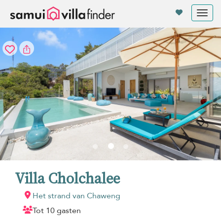
Cookies beheer paneel
Tog
nav
Villa Cholchalee
Het strand van Chaweng
Tot 10 gasten