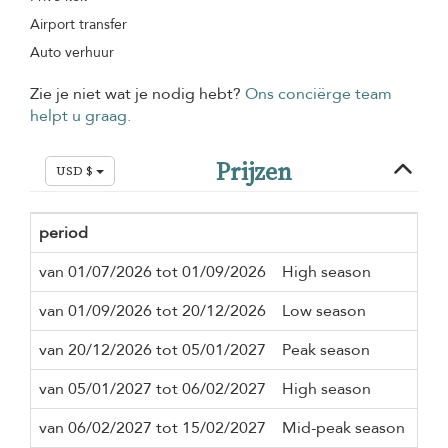
Airport transfer
Auto verhuur
Zie je niet wat je nodig hebt?
Ons conciërge team
helpt u graag.
Prijzen
USD $
period
Min
van 01/07/2026 tot 01/09/2026
High season
3 n
van 01/09/2026 tot 20/12/2026
Low season
3 n
van 20/12/2026 tot 05/01/2027
Peak season
7 n
van 05/01/2027 tot 06/02/2027
High season
3 n
van 06/02/2027 tot 15/02/2027
Mid-peak season
3 n