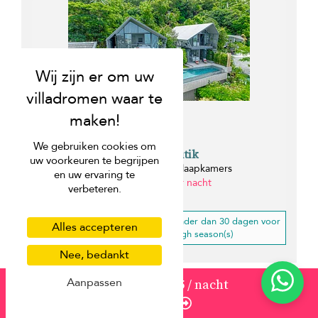
We gebruiken cookies om
Villa Hin Butik
uw voorkeuren te begrijpen
Chaweng beach - 4 slaapkamers
en uw ervaring te
van USD 527 per nacht
verbeteren.
1 km
10% korting
voor een boeking minder dan 30 dagen voor
Alles accepteren
uw aankomst in low, high season(s)
Nee, bedankt
Aanpassen
van
527
USD 475
/ nacht
Terug naar resultaten
Enquire