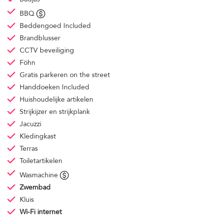
BBQ
Beddengoed
Included
Brandblusser
CCTV beveiliging
Föhn
Gratis parkeren
on the street
Handdoeken
Included
Huishoudelijke artikelen
Strijkijzer en strijkplank
Jacuzzi
Kledingkast
Terras
Toiletartikelen
Wasmachine
Zwembad
Kluis
Wi-Fi internet