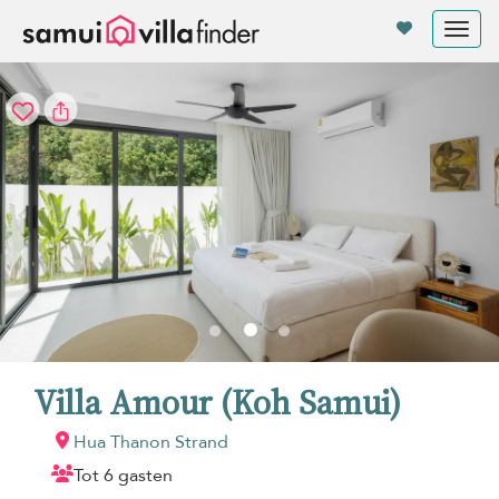
Cookies beheer paneel
Tog
nav
Villa Amour (Koh Samui)
Hua Thanon Strand
Tot 6 gasten