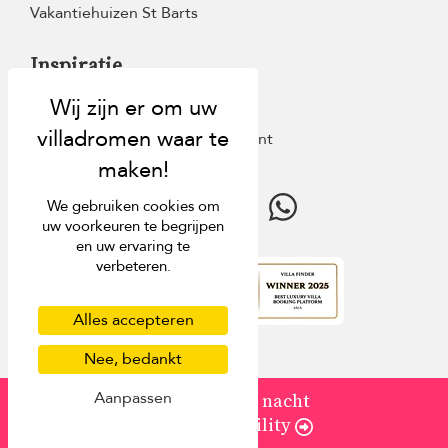
Vakantiehuizen St Barts
Inspiratie
Villa Finder
Kortingen op het laatste moment
Reisgids
We gebruiken cookies om
uw voorkeuren te begrijpen
en uw ervaring te
verbeteren.
4.9
beoordeling
Alles accepteren
Nee, bedankt
Aanpassen
van
USD 231
/ nacht
Check Availability