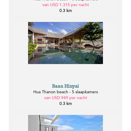
van USD 1.315 per nacht
0.3 km
Baan Hinyai
Hua Thanon beach - 5 slaapkamers
van USD 949 per nacht
0.3 km